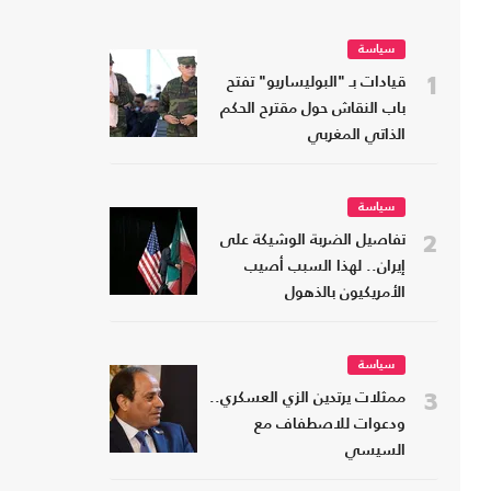
سياسة
1
قيادات بـ "البوليساريو" تفتح
باب النقاش حول مقترح الحكم
الذاتي المغربي
سياسة
2
تفاصيل الضربة الوشيكة على
إيران.. لهذا السبب أصيب
الأمريكيون بالذهول
سياسة
3
ممثلات يرتدين الزي العسكري..
ودعوات للاصطفاف مع
السيسي