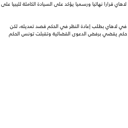
198، أصدرت محكمة لاهاي قرارا نهائيا ورسميا يؤكد على السيادة الكاملة لليبيا على
في لاهاي بطلب إعادة النظر في الحكم قصد تعديله، لكن
1 كانون الأول/ ديسمبر 1985، صدر حكم يقضي برفض الدعوى القضائية وتقبلت تونس الحكم