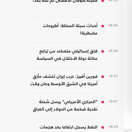
04:59
معركة طوفان الأقصى لم تنته بعد!
04:56
أحداث سبتة المحتلة: أطروحات
مضطربة!
20:26
قلق إسرائيلي متصاعد من تراجع
مكانة دولة الاحتلال في السياسة
الأمريكية
19:57
فورين أفيرز: حرب إيران تكشف مأزق
أمريكا في الشرق الأوسط وحان وقت
الانسحاب
19:41
"المركزي الأمريكي" يرسل شحنة
نقدية ضخمة من الدولار إلى العراق
18:29
النفط يسجل ارتفاعا بعد هجمات