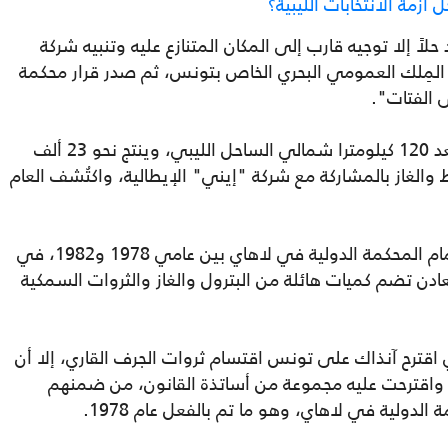
مة الانتخابات الليبية؟
إن تونس في العام 1977 لم تجد حلاً إلا توجيه قارب إلى المكان المتنازع عليه وتنبيه شركة
المِلك العمومي البحري الخاص بتونس، ثم صدر قرار محكمة
 الفتات".
ويقع حقل البوري في البحر المتوسط على بعد 120 كيلومترا شمالي الساحل الليبي، وينتج نحو 23 ألف
 والغاز بالمشاركة مع شركة "إيني" الإيطالية، واكتُشف العام
وخاضت الجارتان تونس وليبيا صراعا قضائيا أمام المحكمة الدولية في لاهاي بين عامي 1978 و1982، في
 تضم كميات هائلة من البترول والغاز والثروات السمكية
 اقترح آنذاك على تونس اقتسام ثروات الجرف القاري، إلا أن
واقترحت عليه مجموعة من أساتذة القانون، من ضمنهم
لدولية في لاهاي، وهو ما تم بالفعل عام 1978.