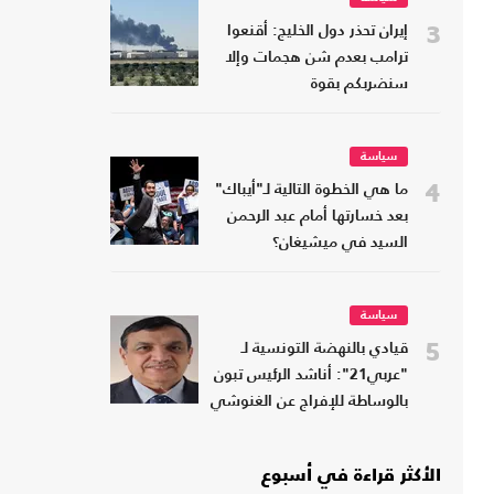
3
إيران تحذر دول الخليج: أقنعوا
ترامب بعدم شن هجمات وإلا
سنضربكم بقوة
سياسة
4
ما هي الخطوة التالية لـ"أيباك"
بعد خسارتها أمام عبد الرحمن
السيد في ميشيغان؟
سياسة
5
قيادي بالنهضة التونسية لـ
"عربي21": أناشد الرئيس تبون
بالوساطة للإفراج عن الغنوشي
الأكثر قراءة في أسبوع