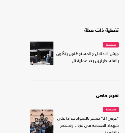
تغطية ذات صلة
سياسة
جيش الاحتلال والمستوطنون ينكّلون
بالفلسطينيين بعد عملية تل
تقرير خاص
سياسة
"عربي21" تتشح بالسواد حدادا على
شهداء الصحافة في غزة.. وتستمر
بالتغطية