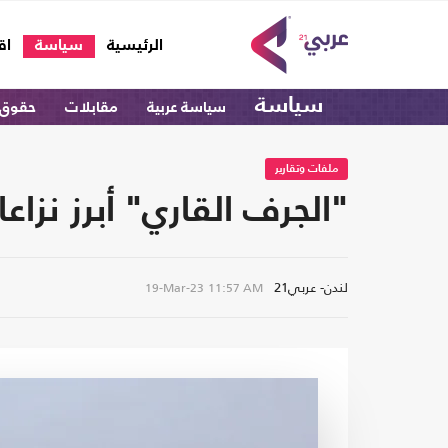
(current)
الرئيسية
سياسة
اق
سياسة
سياسة عربية
مقابلات
حقوق 
ملفات وتقارير
"الجرف القاري" أبرز نزاع
لندن- عربي21
19-Mar-23
11:57 AM