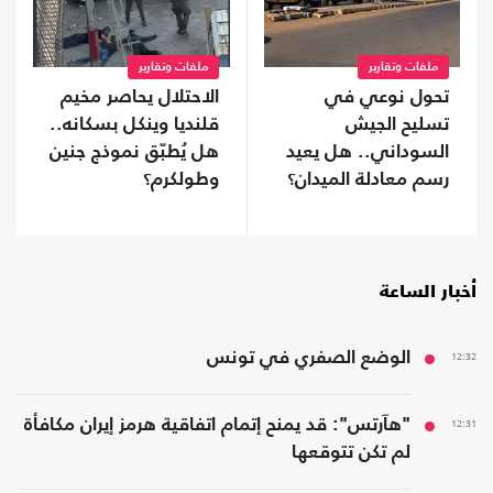
ملفات وتقارير
ملفات وتقارير
تحول نوعي في
الاحتلال يحاصر مخيم
تسليح الجيش
قلنديا وينكل بسكانه..
السوداني.. هل يعيد
هل يُطبّق نموذج جنين
رسم معادلة الميدان؟
وطولكرم؟
أخبار الساعة
12:32
الوضع الصفري في تونس
12:31
"هآرتس": قد يمنح إتمام اتفاقية هرمز إيران مكافأة
لم تكن تتوقعها