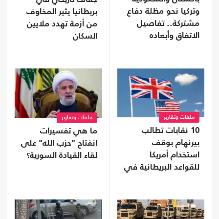
وتركيا نحو مظلة دفاع
بريطانيا يثير المخاوف
مشتركة.. تفاصيل
من أزمة تهدد ملايين
الاتفاق وأبعاده
السكان
ملفات وتقارير
ملفات وتقارير
10 نقابات تطالب
ما هي تفسيرات
بيرنهام بوقف
انفتاح "حزب الله" على
استخدام أمريكا
لقاء القيادة السورية؟
للقواعد البريطانية في
حرب إيران