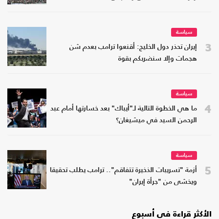
سياسة
3
إيران تحذر دول الخليج: أقنعوا ترامب بعدم شن
هجمات وإلا سنضربكم بقوة
سياسة
4
ما هي الخطوة التالية لـ"أيباك" بعد خسارتها أمام عبد
الرحمن السيد في ميشيغان؟
سياسة
5
أزمة "تسريبات الذخيرة تتفاقم".. ترامب يطلب تحقيقا
ويخشى من "جرأة إيران"
الأكثر قراءة في أسبوع