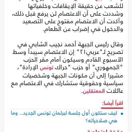
للشعب عن حقيقة الإيقافات وخلفياتها
وشددت على أن الاعتصام لن يرفع قبل ذلك،
وأكدت أن الاعتصام مفتوح على التصعيد
والدخول في إضراب عن الطعام.
وقال رئيس الجبهة أحمد نجيب الشابي في
تصريح لـ"عربي٢١" إن الاعتصام سيبدأ وسط
الأسبوع القادم وسيكون أمام مقر الحزب
"الجمهوري" أو حزب "حراك
الإرادة"،
تونس
مشيرا إلى أن مكونات الجبهة وشخصيات
سياسية وحقوقية ستشارك في الاعتصام مع
عائلات
.
المعتقلين
اقرأ أيضا:
كيف ستكون أول جلسة لبرلمان تونس الجديد.. وما
هي صلاحياته؟