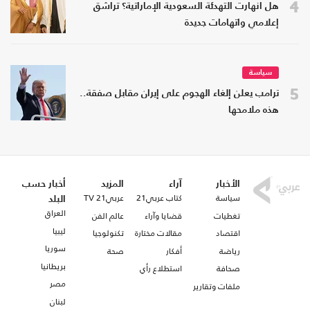
4
هل انهارت التهدئة السعودية الإماراتية؟ تراشق
إعلامي واتهامات جديدة
سياسة
5
ترامب يعلن إلغاء الهجوم على إيران مقابل صفقة..
هذه ملامحها
الأخبار
آراء
المزيد
أخبار حسب
سياسة
كتاب عربي21
عربي21 TV
البلد
العراق
تغطيات
قضايا وآراء
عالم الفن
ليبيا
اقتصاد
مقالات مختارة
تكنولوجيا
سوريا
رياضة
أفكار
صحة
بريطانيا
صحافة
استطلاع رأي
مصر
ملفات وتقارير
لبنان