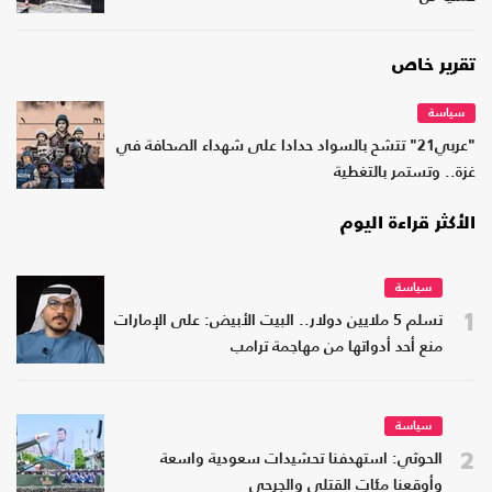
تقرير خاص
سياسة
"عربي21" تتشح بالسواد حدادا على شهداء الصحافة في
غزة.. وتستمر بالتغطية
الأكثر قراءة اليوم
سياسة
1
تسلم 5 ملايين دولار.. البيت الأبيض: على الإمارات
منع أحد أدواتها من مهاجمة ترامب
سياسة
2
الحوثي: استهدفنا تحشيدات سعودية واسعة
وأوقعنا مئات القتلى والجرحى