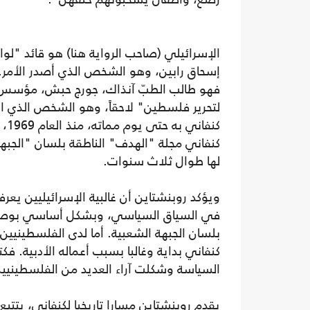
الإسرائيلي (صاحب الرواية هنا) هو قائد "لوا
إسحاق رابين، وهو الشخص الذي أصدر الأمر.
فهو طالب الطبّ آنذاك، جورج حبش، مؤسس "
لتحرير فلسطين" لاحقاً، وهو الشخص الذي ار
كنفاني
كنفاني مجلة "الهدف" الناطقة بلسان "الجبهة
لها طوال ثلاث سنوات.
ويؤكد روبنشتاين أن غالبية الإسرائيليين يع
في السياق السياسي، وبشكل أساسي بوصفه 
بلسان الجبهة الشعبية. أما لدى الفلسطينيين
كنفاني بداية وغالبا بسبب أعماله الأدبية. فكت
السياسة وشكلت آراء العديد من الفلسطينيين
يقدم روبنشتاين مسارا تاريخيا لكنفاني، ي