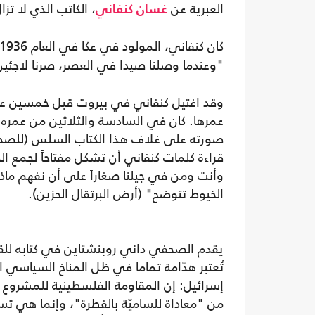
العبرية عن
، الكاتب الذي لا تزا
غسان كنفاني
كان كنفاني، المولود في عكا في العام 1936، قد ترك وطنه إبّان النكبة
"وعندما وصلنا صيدا في العصر، صرنا لاجئين
وقد اغتيل كنفاني في بيروت قبل خمسين عام
عمرها. كان في السادسة والثلاثين من عمره لدى
صورته على غلاف هذا الكتاب السلس (للصحف
قراءة كلمات كنفاني أن تشكل مفتاحاً لجمع الخ
وأنت ومن في جيلنا صغاراً على أن نفهم ماذا 
الخيوط تتوضح" (أرض البرتقال الحزين).
يقدم الصحفي داني روبنشتاين في كتابه للقا
تُعتبر هدّامة تماما في ظل المناخ السياسي 
إسرائيل: إن المقاومة الفلسطينية للمشروع 
من "معاداة للساميّة بالفطرة"، وإنما هي تس