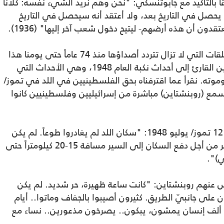
ً بالتأكيد مع جابوتنسكي: "نحن وهم نريد الشيء نفسه: كلانا
حصل في التاريخ بعد، ولا أعتقد أنه سيحصل في التاريخ
دون أن هذه أرضهم- ليتيح دخول شعب آخر إليها" (1936).
كتب كنفاني عن "الطلقات البعيدة"، تلك الطلقات التي لا تزال تتردد أصداؤها منذ 74 عاماً حتى يومنا هذا
وستتردد في المستقبل أيضا. يعيد روبنشتاين القارئ إلى أحداث نكبة العام 1948، وهي الأحداث التي
وموته. نقرأ عما اقترفناه بحق الفلسطينيين في اللد في تموز/
 وقد سمع (روبنشتاين) مباشرة من إسرائيليين وفلسطينيين كانوا
هذا ما يقوله أحد الإسرائيليين عما حدث يوم 12 تموز/ يوليو 1948: "سكان اللد لم يغادروا طوعاً. لم يكن
بالإمكان تجنب استخدام القوة وطلقات التحذير من أجل دفع السكان إلى السير مسافة 15-20 كيلومتراً حتى
ي)".
س عنهم روبنشتاين: "كانت ساعة ظهيرة، حر شديد. لم يكن
على جانبيّ الطريق. كثيرون أصيبوا بالجفاف وماتوا.. أيام
الرعب في اللد لم تفارقني طوال حياتي.. 30 ألف إنسان يمشون، يبكون.. يصرخون مذعورين.. نساء مع