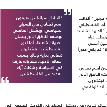
ء هرئيل" آنذاك،
غالبية الإسرائيليين يعرفون
 أما الفلسطيني
اسم كنفاني في السياق
الجبهة الشعبية
السياسي، وبشكل أساسي
تبطت حياة
بوصفه الناطق الأبرز بلسان
 به حتى يوم مماته، منذ العام 1969، حين أسس
الجبهة الشعبية. أما لدى
" ثم بقي محرراً
الفلسطينيين، فيتذكرون
كنفاني بداية وغالبا بسبب
أعماله الأدبية. فكتاباته غارقة
رفون اسم كنفاني
في السياسة وشكلت آراء
الناطق الأبرز
العديد من الفلسطينيين
، فيتذكرون
اباته غارقة في
.
تتبع حياته كلاجئ في دمشق، كمعلم في الكويت، كصحفي في