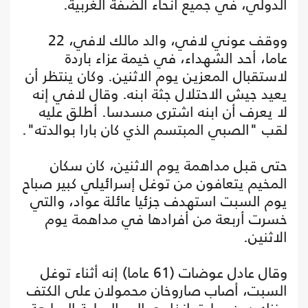
الدولي، في جميع أنحاء الضفة الغربية.
ووقف عوني لافي، والد مالك لافي، 22
عاما، أحد الشهداء، في خيمة عزاء باردة
لاستقبال المعزين يوم الاثنين. وكان ينتظر أن
يعيد جيش الاحتلال جثة ابنه. وقال لافي إنه
لا يعرف أن ابنه اشترى مسدسا. أطلق عليه
لقب "الصبي المبتسم الذي كان بارا بوالدته".
حتى قبل مداهمة يوم الاثنين، كان سكان
المخيم يتعافون من توغل إسرائيلي كبير صباح
يوم السبت استهدف جزئيا عائلة عواد، والتي
خسرت أربعة من أفرادها في مداهمة يوم
الاثنين.
وقال عادل عوضات (61 عاما) إنه أثناء توغل
السبت، أصاب صاروخان محمولان على الكتف