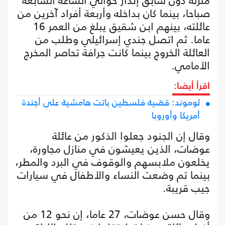
منزله دون سابق إنذار حوالي الساعة السابعة
صباحا، بينما كان بداخله وأربعة أفراد آخرين من
عائلته، بينهم ابن شقيق يبلغ من العمر 16
عاما. ثم اتصل جندي إسرائيلي وطلب من
العائلة الخروج بينما كانت جرافة تحاصر المخرج
الأمامي.
اقرأ أيضا:
لوموند: قضية فلسطين باتت هامشية على أجندة
أمريكا وأوروبا
وقال إن الجنود جعلوا الذكور من عائلة
عوضات، الذين يعيشون في منازل مجاورة،
يخلعون ملابسهم والوقوف في البرد والمطر،
بينما تم وضعت النساء والأطفال في سيارات
جيب قريبة.
وقال حسن عوضات، 27 عاما، إن نحو 12 من