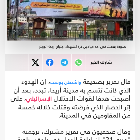
صورة رفعت في أحد ميادين غزة لشهداء اجتياح أريحا- تويتر
شارك الخبر
قال تقرير بصحيفة
، إن الهدوء
واشنطن بوست
الذي كانت تتسم به مدينة أريحا، تبدد، بعد أن
أصبحت هدفا لقوات الاحتلال
، على
الإسرائيلي
إثر الحصار الذي فرضته وقتلت خلاله خمسة
من المقاومين في المدينة.
وقال صحفيون في تقرير مشترك، ترجمته
"عربي21" إن إراقة الدماء في بلدة سياحية،