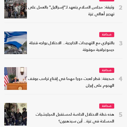
2
وثيقة: مجلس السلام يتعهد لـ"إسرائيل" بالعمل على
تهجير أهالي غزة
صحافة
3
بالتوازي مع التهديدات الخارجية.. الاحتلال يواجه قنبلة
ديموغرافية موقوتة
صحافة
4
صحيفة: قطر لعبت دورا مهما في إقناع ترامب بوقف
الهجوم على إيران
صحافة
5
هذه خطة الاحتلال الخاصة لمستقبل الميليشيات
المسلحة في غزة.. أين سيذهبون؟