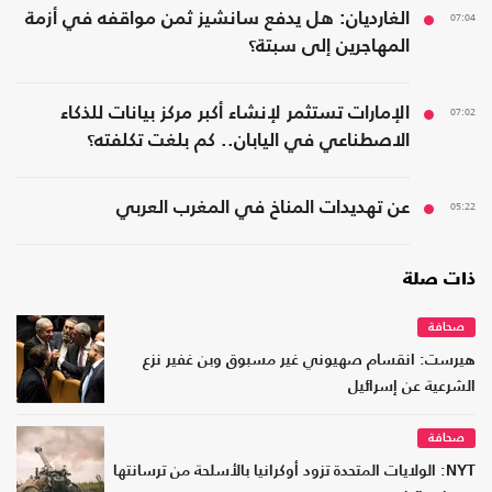
07:04
الغارديان: هل يدفع سانشيز ثمن مواقفه في أزمة
المهاجرين إلى سبتة؟
07:02
الإمارات تستثمر لإنشاء أكبر مركز بيانات للذكاء
الاصطناعي في اليابان.. كم بلغت تكلفته؟
05:22
عن تهديدات المناخ في المغرب العربي
ذات صلة
صحافة
هيرست: انقسام صهيوني غير مسبوق وبن غفير نزع
الشرعية عن إسرائيل
صحافة
NYT: الولايات المتحدة تزود أوكرانيا بالأسلحة من ترسانتها