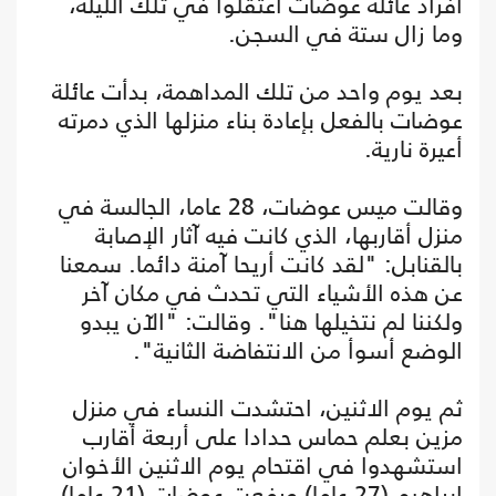
أفراد عائلة عوضات اعتقلوا في تلك الليلة،
وما زال ستة في السجن.
بعد يوم واحد من تلك المداهمة، بدأت عائلة
عوضات بالفعل بإعادة بناء منزلها الذي دمرته
أعيرة نارية.
وقالت ميس عوضات، 28 عاما، الجالسة في
منزل أقاربها، الذي كانت فيه آثار الإصابة
بالقنابل: "لقد كانت أريحا آمنة دائما. سمعنا
عن هذه الأشياء التي تحدث في مكان آخر
ولكننا لم نتخيلها هنا". وقالت: "الآن يبدو
الوضع أسوأ من الانتفاضة الثانية".
ثم يوم الاثنين، احتشدت النساء في منزل
مزين بعلم حماس حدادا على أربعة أقارب
استشهدوا في اقتحام يوم الاثنين الأخوان
إبراهيم (27 عاما) ورفعت عوضات (21 عاما)،