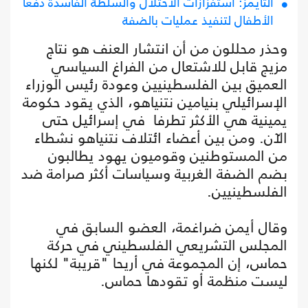
التايمز: استفزازات الاحتلال والسلطة الفاسدة دفعا
الأطفال لتنفيذ عمليات بالضفة
وحذر محللون من أن انتشار العنف هو نتاج
مزيج قابل للاشتعال من الفراغ السياسي
العميق بين الفلسطينيين وعودة رئيس الوزراء
الإسرائيلي بنيامين نتنياهو، الذي يقود حكومة
يمينية هي الأكثر تطرفا في إسرائيل حتى
الآن. ومن بين أعضاء ائتلاف نتنياهو نشطاء
من المستوطنين وقوميون يهود يطالبون
بضم الضفة الغربية وسياسات أكثر صرامة ضد
الفلسطينيين.
وقال أيمن ضراغمة، العضو السابق في
المجلس التشريعي الفلسطيني في حركة
حماس، إن المجموعة في أريحا "قريبة" لكنها
ليست منظمة أو تقودها حماس.