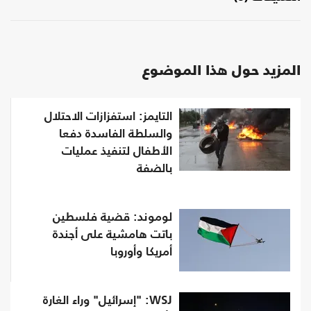
المزيد حول هذا الموضوع
التايمز: استفزازات الاحتلال
والسلطة الفاسدة دفعا
الأطفال لتنفيذ عمليات
بالضفة
لوموند: قضية فلسطين
باتت هامشية على أجندة
أمريكا وأوروبا
WSJ: "إسرائيل" وراء الغارة