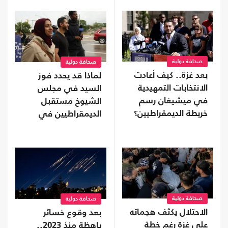
صحافة دولية
صحافة دولية
بعد غزة.. كيف أعادت
لماذا قد يحدد فوز
الانتخابات التمهيدية
السيد في مجلس
في ميشيغان رسم
الشيوخ مستقبل
خريطة الديمقراطيين؟
الديمقراطيين في
أمريكا؟
صحافة دولية
صحافة دولية
الاحتلال يكثف هجماته
بعد وقوع خسائر
على غزة رغم خطة
باهظة منذ 2023..