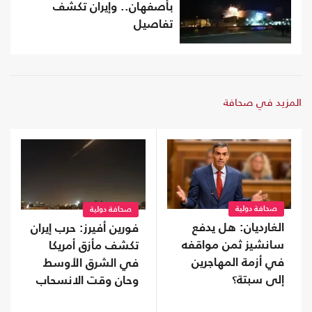
بأصفهان.. وإيران تكشف
تفاصيل
المزيد في صحافة
صحافة دولية
صحافة دولية
الغارديان: هل يدفع
فورين أفيرز: حرب إيران
سانشيز ثمن مواقفه
تكشف مأزق أمريكا
في أزمة المهاجرين
في الشرق الأوسط
إلى سبتة؟
وحان وقت الانسحاب