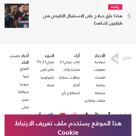
رياضة
5
هكذا علق صلاح على الاستقبال التاريخي في
طرابزون (شاهد)
الأخبار
آراء
المزيد
أخبار حسب
سياسة
كتاب عربي21
عربي21 TV
البلد
العراق
تغطيات
قضايا وآراء
عالم الفن
ليبيا
اقتصاد
مقالات مختارة
تكنولوجيا
سوريا
رياضة
أفكار
صحة
بريطانيا
صحافة
استطلاع رأي
مصر
ملفات وتقارير
لبنان
تابعنا على
هذا الموقع يستخدم ملف تعريف الارتباط
Cookie
من نحن