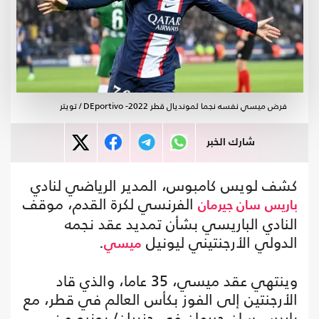
فرض ميسي نفسه نجما لمونديال قطر 2022- DEportivo / تويتر
شارك الخبر
كشف لويس كامبوس، المدير الرياضي لنادي
الفرنسي لكرة القدم، موقف
باريس
سان جيرمان
النادي الباريسي بشأن تمديد عقد نجمه
الدولي الأرجنتيني ليونيل
.
ميسي
وينتهي عقد ميسي، 35 عاما، والذي قاد
الأرجنتين إلى الفوز بكأس العالم في قطر، مع
باريس سان جيرمان في حزيران/ يونيو من