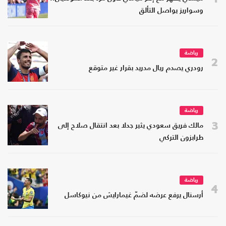
وسواريز يواصل التألق
رياضة
2
رودري يصدم ريال مدريد بقرار غير متوقع
رياضة
3
مالك فريق سعودي يثير جدلا بعد انتقال صلاح إلى
طرابزون التركي
رياضة
4
أرسنال يرفع عرضه لضمّ غيمارايش من نيوكاسل