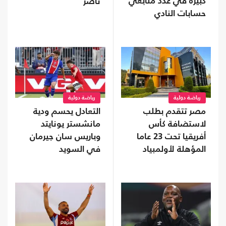
كبيرة في عدد متابعي
ناصر
حسابات النادي
رياضة دولية
رياضة دولية
مصر تتقدم بطلب
التعادل يحسم ودية
لاستضافة كأس
مانشستر يونايتد
أفريقيا تحت 23 عاما
وباريس سان جيرمان
المؤهلة لأولمبياد
في السويد
2028