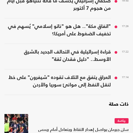
19:58
صحفي إسرائيلي يكشف ما قاله نتنياهو قبل أيام
من هجوم 7 أكتوبر
17:26
"اتفاق مكة".. هل هو "ناتو إسلامي" يُسهم في
تخفيف الضغوط على أمريكا؟
17:22
قراءة إسرائيلية في التحالف الجديد بالشرق
الأوسط.. "دليل فقدان ثقة"
17:14
العراق يتفق مع ائتلاف تقوده "شيفرون" على خط
لنقل النفط إلى موانئ سوريا والأردن
ذات صلة
رياضة
سان جيرمان يواصل إهدار التقاط ويتعادل أمام ريمس