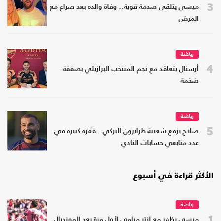
3
ميسي يتلقى صدمة قوية.. وفاة والده بعد صراع مع
المرض
رياضة
4
أرسنال يتعاقد مع نجم المنتخب البرازيلي بصفقة
ضخمة
رياضة
5
صلاح يرفع شعبية طرابزون التركي.. قفزة كبيرة في
عدد متابعي حسابات النادي
الأكثر قراءة في أسبوع
رياضة
1
ميسي يظهر مع إنتر ميامي لأول مرة بعد المونديال..