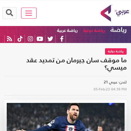
رياضة
رياضة دولية
رياضة عربية
رياضة دولية
ما موقف سان جيرمان من تمديد عقد
ميسي؟
لندن- عربي 21
05-Feb-23
04:39 PM