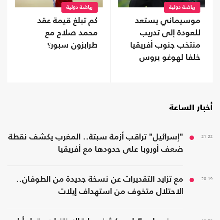
رياضة دولية
رياضة دولية
موسيماني يستعد
كم تبلغ قيمة عقد
للعودة إلى تدريب
محمد صلاح مع
منتخب جنوب أفريقيا
طرابزون سبور؟
خلفا لهوغو بروس
أخبار الساعة
21:22
"إسرائيل" تراقب أزمة سبتة.. المغرب يكشف نقطة
ضعف أوروبا على حدودها مع أفريقيا
20:19
مع تزايد التقديرات عن نسخة جديدة من الطوفان..
الاحتلال متخوف من استهداف إيلات