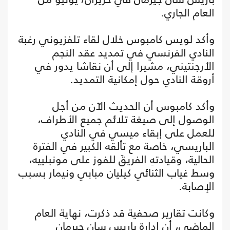
العام الجاري.
وأكد لويس كامبوس خلال لقاء تلفزيوني رغبة
النادي الفرنسي في تمديد عقد النجم
الأرجنتيني، مشيرا إلى أن نقاشا يدور في
أروقة النادي حول إمكانية التمديد.
وأكد كامبوس أن الحديث الآن من أجل
الوصول إلى صيغة تلائم جميع الأطراف،
للعمل على إبقاء ميسي في النادي
الباريسي، خاصة مع تألقه الكبير في الفترة
الحالية، وقيادتهِ الفريقَ للفوز على مونبلييه،
وسط غياب الثنائي كيليان مبابي ونيمار بسبب
الإصابة.
وكانت تقارير صحفية قد ذكرت، نهاية العام
الماضي، أن إدارة باريس سان جيرمان