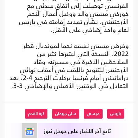
الفرنسي توصلت إلى اتفاق مبدئي مع
خورخي ميسي والد ووكيل أعمال النجم
الأرجنتيني، بشأن تمديد إقامته في باريس
لعام واحد إضافي على الأقل.
وفرض ميسي نفسه نجما لمونديال قطر
2022، النسخة التي اعتبرها كثير من
الملاحظين الأخيرة في مسيرته، وقاد
الأرجنتين للتتويج باللقب في أعقاب نهائي
دراماتيكي أمام فرنسا بركلات الترجيح 4-2، بعد
التعادل في الوقتين الأصلي والإضافي 3-3.
باريس
ميسي
سان جيرمان
كرة القدم
تابع آخر الأخبار على جوجل نيوز