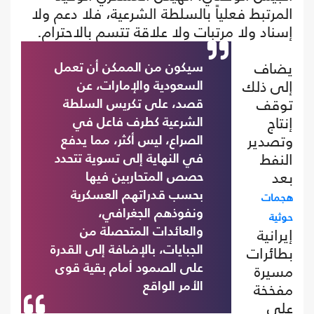
المرتبط فعلياً بالسلطة الشرعية، فلا دعم ولا
إسناد ولا مرتبات ولا علاقة تتسم بالاحترام.
يضاف
سيكون من الممكن أن تعمل
إلى ذلك
السعودية والإمارات، عن
توقف
قصد، على تكريس السلطة
إنتاج
الشرعية كطرف فاعل في
وتصدير
الصراع، ليس أكثر، مما يدفع
النفط
في النهاية إلى تسوية تتحدد
بعد
حصص المتحاربين فيها
هجمات
بحسب قدراتهم العسكرية
ونفوذهم الجغرافي،
حوثية
إيرانية
والعائدات المتحصلة من
بطائرات
الجبايات، بالإضافة إلى القدرة
مسيرة
على الصمود أمام بقية قوى
مفخخة
الأمر الواقع
على