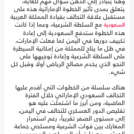
وهنا يتبادر إلى الذهن سؤال مهم للغاية،
يتعلق بمدى تأثير الخطوة الإماراتية هذه على
مستقبل علاقة التحالف بقيادة المملكة العربية
مع السلطة الشرعية، وعما إذا كانت
السعودية
هذه الخطوة ستدفع السعودية إلى إعادة
تكييف دورها في اليمن كما فعلت الإمارات،
في ظل ما يتاح للمملكة من إمكانية السيطرة
على السلطة الشرعية وإعادة توجيهها على
النحو الذي يخدم مصالح الرياض أولا وقبل كل
شيء.
هناك سلسلة من الخطوات التي أقدم عليها
التحالف السعودي الإماراتي خلال الفترة
الماضية، ومن أبرز ما اشتملت عليه هو
تقليص الدور العسكري للتحالف في اليمن،
إلى مستوى الصفر تقريباً، رغم استمرار
المعارك بين قوات الشرعية ومسلحي جماعة
الحوثي، مع فارق أن المسلحين المدعومين