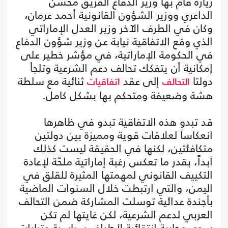
زيارة قام بها وزير الدفاع الفريق محسن
الداعري ووزير الشؤون القانونية أحمد عرمان،
وكان في الطرف الآخر وزير العدل الإماراتي
الذي وقع الاتفاقية نيابة عن وزير شؤون الدفاع
في الحكومة الإماراتية، في مؤشر خطير على
إمكانية أن يتفكك تحالف دعم الشرعية وتلجأ
دولتا
إلى عقد
ثنائية مع سلطة
التحالف
اتفاقيات
هشة وضعيفة ومتحكم بها بشكل كامل.
قد تبدو هذه الاتفاقية تبدو في ظاهرها
انعكاساً لعلاقات قوية ومميزة بين دولتين
متكافئتين، لكنها في الحقيقة ليست كذلك
أبداً، بقدر ما تعكس رغبة إماراتية ملحّة لإعادة
التكييف القانوني لمهمتها المثيرة للقلق في
اليمن، والتي ارتبطت خلال السنوات الماضية
بأجندة عدائية توسلت المشاركة ضمن التحالف
العربي لدعم الشرعية، لكن غايتها لم تكن
سوى محاربة انتقائية لأطراف سياسية وتيارات