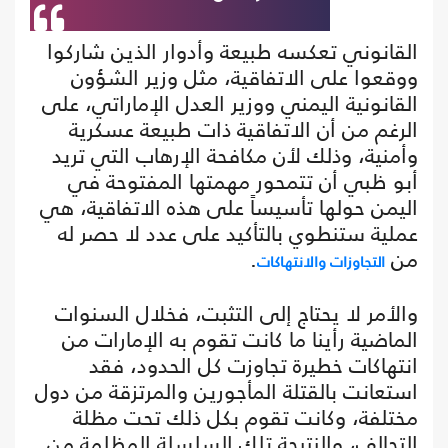
القانوني تعكسه طبيعة وأدوار الذين شاركوا
ووقعوا على الاتفاقية، مثل وزير الشؤون
القانونية اليمني ووزير العدل الإماراتي، على
الرغم من أن الاتفاقية ذات طبيعة عسكرية
وأمنية، وذلك لأن مكافحة الإرهاب التي تريد
أبو ظبي أن تتمحور مهمتها المفتوحة في
اليمن حولها تأسيساً على هذه الاتفاقية، هي
عملية ستنطوي بالتأكيد على عدد لا حصر له
من
.
التجاوزات والانتهاكات
والأمر لا يحتاج إلى التثبت، فخلال السنوات
الماضية رأينا ما كانت تقوم به الإمارات من
انتهاكات خطيرة تجاوزت كل الحدود، فقد
استعانت بالقتلة المأجورين والمرتزقة من دول
مختلفة، وكانت تقوم بكل ذلك تحت مظلة
التحالف، والنتيجة تلك السلسلة المظلمة من