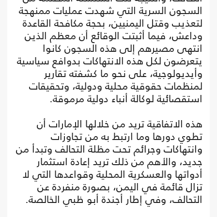
السجون السرية التي شهدت عمليات ممنهجة
لتعذيب وقتل اليمنيين، بحجة مكافحة القاعدة
وداعش، فيما أثبتت الوقائع أن معظم الذين
انتهى مصيرهم إلى هذه السجون كانوا
يتعرضون لكل هذه الانتهاكات بدوافع سياسية
وأيديولوجية، على نحو ما كشفته تقارير
لمنظمات حقوقية محلية ودولية، وتحقيقات
استقصائية لوكالة أنباء دولية مرموقة.
هذه الاتفاقية تريد من خلالها الإمارات أن
تطوي دورها وما ارتبط به من تجاوزات
وانتهاكات وجرائم تحت مظلة التحالف وتبدأ من
جديد، والأهم من ذلك تريد إعادة استثمار
أدواتها والعسكرية المحلية وقواعدها التي لا
تزال قائمة في اليمن، بصورة منفردة عن
التحالف، وفي إطار أجندة أبو ظبي الخالصة.