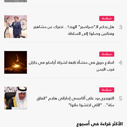
سياسة
3
هل يحكم الـ"صراصير" الهند؟.. نخبرك عن مشاهير
وفنانين وصلوا إلى السلطة
سياسة
4
اندلاع حريق في منشأة تابعة لشركة أرامكو في جازان
قرب اليمن
سياسة
5
التويجري يرد على أكاديمي إماراتي هاجم "اتفاق
مكة".. "اللي اختشوا ماتوا"
الأكثر قراءة في أسبوع