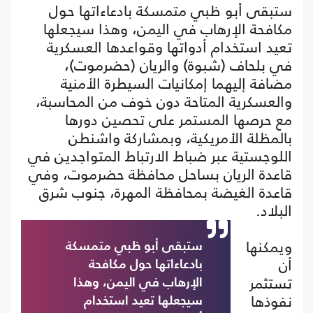
ستبقى أبو ظبي متمسكة بادعاءاتها حول
مكافحة الإرهاب في اليمن، وهذا سيجعلها
تعيد استخدام أدواتها وقواعدها العسكرية
في بلحاف (شبوة) والريان (حضرموت)،
مضافة إليهما إمكانيات السيطرة الأمنية
والعسكرية المتاحة دون خوف من المحاسبة،
مع حرصها المستمر على تحصين دورها
بالمظلة الأمريكية، وبمشاركة واشنطن
اللوجستية عبر ضباط الارتباط المتواجدين في
قاعدة الريان بساحل محافظة حضرموت، وفي
قاعدة الغيضة بمحافظة المهرة، جنوب شرق
البلاد.
ويمكنها
ستبقى أبو ظبي متمسكة
أن
بادعاءاتها حول مكافحة
تستثمر
الإرهاب في اليمن، وهذا
نفوذها
سيجعلها تعيد استخدام