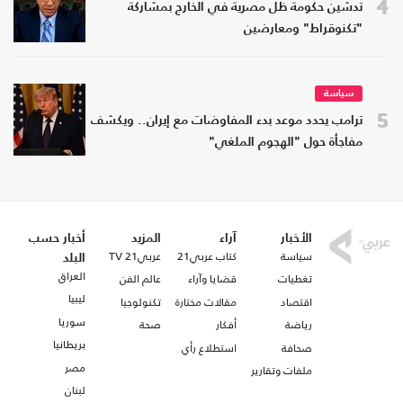
4
تدشين حكومة ظل مصرية في الخارج بمشاركة
"تكنوقراط" ومعارضين
سياسة
5
ترامب يحدد موعد بدء المفاوضات مع إيران.. ويكشف
مفاجأة حول "الهجوم الملغي"
الأخبار
آراء
المزيد
أخبار حسب
سياسة
كتاب عربي21
عربي21 TV
البلد
العراق
تغطيات
قضايا وآراء
عالم الفن
ليبيا
اقتصاد
مقالات مختارة
تكنولوجيا
سوريا
رياضة
أفكار
صحة
بريطانيا
صحافة
استطلاع رأي
مصر
ملفات وتقارير
لبنان