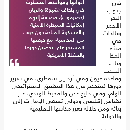
في
أدواتها وقواعدها العسكرية
جنوب
في بلحاف (شبوة) والريان
البحر
(حضرموت)، مضافة إليهما
الأحمر
إمكانيات السيطرة الأمنية
وبالذات
والعسكرية المتاحة دون خوف
في
من المحاسبة، مع حرصها
ميناء
المستمر على تحصين دورها
المخا
بالمظلة الأمريكية
وباب
المندب
وقاعدة ميون وفي أرخبيل سقطرى، في تعزيز
دورها كمتحكم في هذا المضيق الاستراتيجي
الهام، وفي خليج عدن والمحيط الهندي، عبر
تضامن إقليمي ودولي تسعى الإمارات إلى
بنائه ومن خلاله تعزز مكانتها الإقليمية
والدولية.