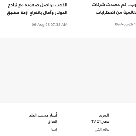
لحرب.. كم حصدت شركات
الذهب يواصل صعوده مع تراجع
لعالمية من اضطرابات
الدولار وآمال بانفراج أزمة مضيق
هرمز
06-Aug-26
1
06-Aug-26
07:38 AM
المزيد
أخبار حسب البلد
عربي21 TV
العراق
عالم الفن
ليبيا