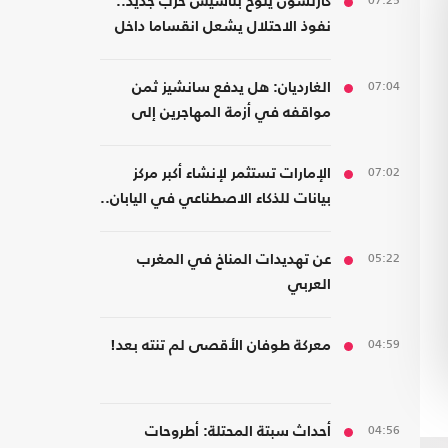
07:25
كارلسون يلوح بتأسيس حزب جديد..
نفوذ الاحتلال يشعل انقساما داخل
اليمين الأمريكي
07:04
الغارديان: هل يدفع سانشيز ثمن
مواقفه في أزمة المهاجرين إلى
سبتة؟
07:02
الإمارات تستثمر لإنشاء أكبر مركز
بيانات للذكاء الاصطناعي في اليابان..
كم بلغت تكلفته؟
05:22
عن تهديدات المناخ في المغرب
العربي
04:59
معركة طوفان الأقصى لم تنته بعد!
04:56
أحداث سبتة المحتلة: أطروحات