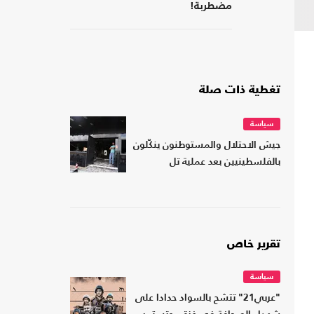
مضطربة!
تغطية ذات صلة
سياسة
جيش الاحتلال والمستوطنون ينكّلون
بالفلسطينيين بعد عملية تل
تقرير خاص
سياسة
"عربي21" تتشح بالسواد حدادا على