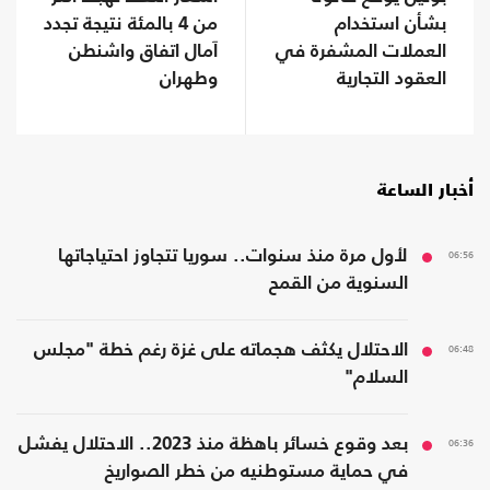
بشأن استخدام
من 4 بالمئة نتيجة تجدد
العملات المشفرة في
آمال اتفاق واشنطن
العقود التجارية
وطهران
أخبار الساعة
06:56
لأول مرة منذ سنوات.. سوريا تتجاوز احتياجاتها
السنوية من القمح
06:48
الاحتلال يكثف هجماته على غزة رغم خطة "مجلس
السلام"
06:36
بعد وقوع خسائر باهظة منذ 2023.. الاحتلال يفشل
في حماية مستوطنيه من خطر الصواريخ