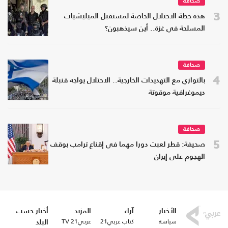
صحافة
3
هذه خطة الاحتلال الخاصة لمستقبل الميليشيات
المسلحة في غزة.. أين سيذهبون؟
صحافة
4
بالتوازي مع التهديدات الخارجية.. الاحتلال يواجه قنبلة
ديموغرافية موقوتة
صحافة
5
صحيفة: قطر لعبت دورا مهما في إقناع ترامب بوقف
الهجوم على إيران
الأخبار
آراء
المزيد
أخبار حسب
سياسة
كتاب عربي21
عربي21 TV
البلد