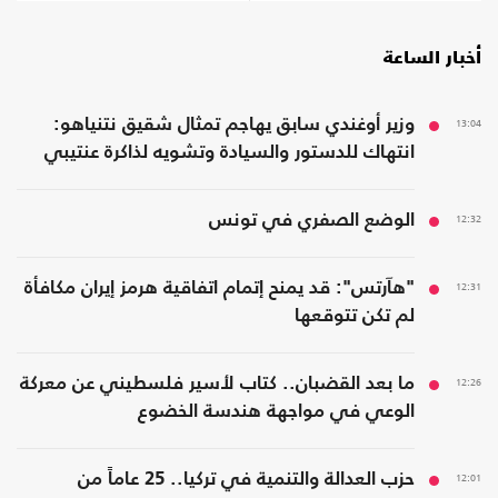
أخبار الساعة
13:04
وزير أوغندي سابق يهاجم تمثال شقيق نتنياهو:
انتهاك للدستور والسيادة وتشويه لذاكرة عنتيبي
12:32
الوضع الصفري في تونس
12:31
"هآرتس": قد يمنح إتمام اتفاقية هرمز إيران مكافأة
لم تكن تتوقعها
12:26
ما بعد القضبان.. كتاب لأسير فلسطيني عن معركة
الوعي في مواجهة هندسة الخضوع
12:01
حزب العدالة والتنمية في تركيا.. 25 عاماً من