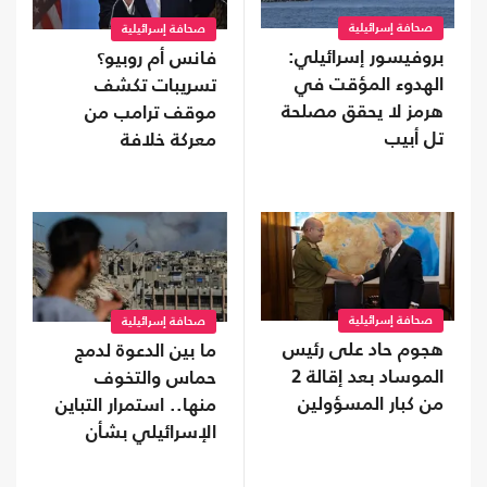
صحافة إسرائيلية
صحافة إسرائيلية
بروفيسور إسرائيلي:
فانس أم روبيو؟
الهدوء المؤقت في
تسريبات تكشف
هرمز لا يحقق مصلحة
موقف ترامب من
تل أبيب
معركة خلافة
الجمهوريين
صحافة إسرائيلية
صحافة إسرائيلية
هجوم حاد على رئيس
ما بين الدعوة لدمج
الموساد بعد إقالة 2
حماس والتخوف
من كبار المسؤولين
منها.. استمرار التباين
الإسرائيلي بشأن
اتفاق غزة