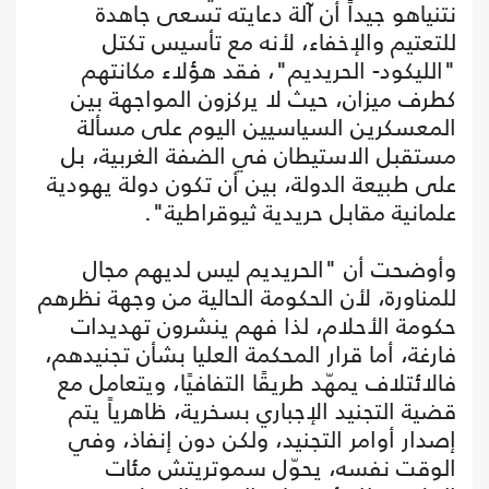
نتنياهو جيداً أن آلة دعايته تسعى جاهدة
للتعتيم والإخفاء، لأنه مع تأسيس تكتل
"الليكود- الحريديم"، فقد هؤلاء مكانتهم
كطرف ميزان، حيث لا يركزون المواجهة بين
المعسكرين السياسيين اليوم على مسألة
مستقبل الاستيطان في الضفة الغربية، بل
على طبيعة الدولة، بين أن تكون دولة يهودية
علمانية مقابل حريدية ثيوقراطية".
وأوضحت أن "الحريديم ليس لديهم مجال
للمناورة، لأن الحكومة الحالية من وجهة نظرهم
حكومة الأحلام، لذا فهم ينشرون تهديدات
فارغة، أما قرار المحكمة العليا بشأن تجنيدهم،
فالائتلاف يمهّد طريقًا التفافيًا، ويتعامل مع
قضية التجنيد الإجباري بسخرية، ظاهرياً يتم
إصدار أوامر التجنيد، ولكن دون إنفاذ، وفي
الوقت نفسه، يحوّل سموتريتش مئات