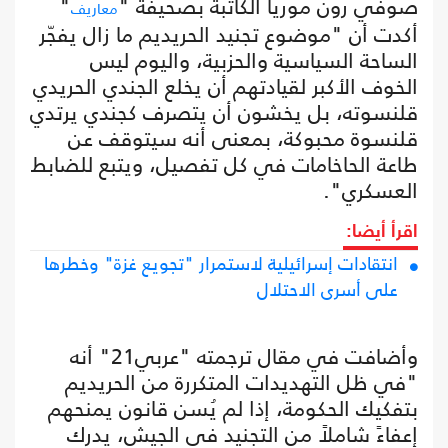
صوفي رون موريا الكاتبة بصحيفة "
"
معاريف
أكدت أن "موضوع تجنيد الحريديم ما زال يفجّر
الساحة السياسية والحزبية، واليوم ليس
الخوف الأكبر لقيادتهم أن يخلع الجندي الحريدي
قلنسوته، بل يخشون أن يتصرف كجندي يرتدي
قلنسوة محبوكة، بمعنى أنه سيتوقف عن
طاعة الحاخامات في كل تفصيل، ويتبع للضابط
العسكري".
اقرأ أيضا:
انتقادات إسرائيلية لاستمرار "تجويع غزة" وخطرها
على أسرى الاحتلال
وأضافت في مقال ترجمته "عربي21" أنه
"في ظل التهديدات المتكررة من الحريديم
بتفكيك الحكومة، إذا لم يُسن قانون يمنحهم
إعفاءً شاملاً من التجنيد في الجيش، يدرك