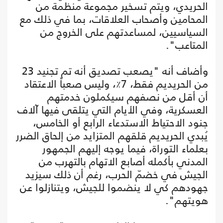
الحريدي، ويتم تسخير مجموعة منظمة من
المحامين وأصحاب العلاقات، بما في ذلك مع
السياسيين، لمساعدتهم على الخروج من
المتاعب".
وأضاف أنه "يصعب تصديق أنه تم تجنيد 23
من الحريديم فقط، 7٪، وليس صعباً الاعتقاد
أن أقل من نصفهم سيكملون خدمتهم
العسكرية، وفي الأيام التي يتلقى فيها آلاف
جنود الاحتياط الاستدعاء الرابع أو الخامس،
يُبدي الحريديم قلقهم المتزايد من إلحاق الضرر
بعلماء التوراة، فيما يوجه إليهم الجمهور
المدني بأكمله أصابع الاتهام بالتهرب من
الجيش في خضمّ الحرب، رغم أن ذلك سيزيد
جهودهم كي لا ينضموا للجيش، ويتنازلوا عن
هويتهم".