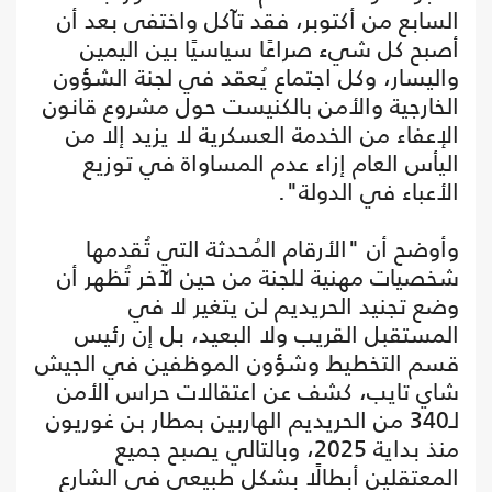
السابع من أكتوبر، فقد تآكل واختفى بعد أن
أصبح كل شيء صراعًا سياسيًا بين اليمين
واليسار، وكل اجتماع يُعقد في لجنة الشؤون
الخارجية والأمن بالكنيست حول مشروع قانون
الإعفاء من الخدمة العسكرية لا يزيد إلا من
اليأس العام إزاء عدم المساواة في توزيع
الأعباء في الدولة".
وأوضح أن "الأرقام المُحدثة التي تُقدمها
شخصيات مهنية للجنة من حين لآخر تُظهر أن
وضع تجنيد الحريديم لن يتغير لا في
المستقبل القريب ولا البعيد، بل إن رئيس
قسم التخطيط وشؤون الموظفين في الجيش
شاي تايب، كشف عن اعتقالات حراس الأمن
لـ340 من الحريديم الهاربين بمطار بن غوريون
منذ بداية 2025، وبالتالي يصبح جميع
المعتقلين أبطالًا بشكل طبيعي في الشارع