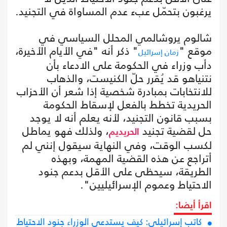
يرغبون بتحمّل عبء عدم المساواة في التجنيد.
شالوم يروشالمي المحلل السياسي في
موقع "
" ذكر أنه "في الأيام الأخيرة،
زمان إسرائيل
دأب وزراء في الحكومة على الادعاء بأن
نتنياهو قد يُقرر حلّ الكنيست، والذهاب
للانتخابات بمبادرة شخصية إذا شعر أن الأحزاب
الحريدية تخطط بالفعل لإسقاط الحكومة
بسبب قانون التجنيد، لأنه يعلم أنه لا يوجد
حل لقضية تجنيد
، ولذلك فهو يماطل
الحريديم
لكسب الوقت، وفي النهاية سيقول إنني لم
أتراجع عن هذه القضية المهمة، وبهذه
الطريقة، سيحظى على الأقل بدعم جنود
الاحتياط وعموم الإسرائيليين".
اقرأ أيضا:
كاتب إسرائيلي: كيف يستدعي الوزراء جنود الاحتياط