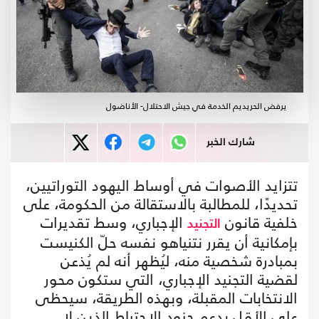
يرفض الحريديم الخدمة في جيش الاحتلال- الأناضول
شارك الخبر
تتزايد الأصوات في أوساط اليهود التوراتيين،
تحديدًا، للمطالبة بالاستقالة من الحكومة، على
خلفية قانون
الإجباري، وسط تقديرات
التجنيد
بإمكانية أن يقرر نتنياهو نفسه حلّ الكنيست
بمبادرة شخصية منه، ليُظهر أنه لم يُذعن
لقضية التجنيد الإجباري، التي ستكون محور
الانتخابات المقبلة، وبهذه الطريقة، سيحظى
على الأقل بدعم جنود الاحتياط الذين لا