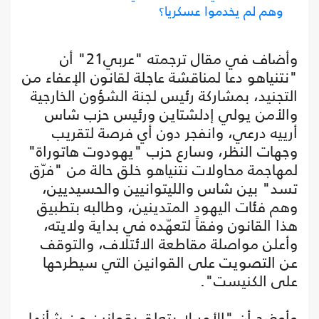
وهم لم يخدموا عسكريا؟
وأضاف في مقال ترجمته "عربي21" أن
"نتنياهو دعا لمناقشة عاجلة لقانون الإعفاء من
التجنيد، بمشاركة رئيس لجنة الشؤون الخارجية
والأمن يولي إدلشتاين ورئيس حزب شاس
أرييه درعي، وانفجر دون أي فرصة لتقريب
وجهات النظر، وسارع حزب "يهودوت هاتوراة"
لمهاجمة محاولات نتنياهو خلق حالة من "فرّق
تسد" بين شاس والليتوانيين والحسيديين،
وهم فئات اليهود المتدينين، وطالبه بتطبيق
هذا القانون وفقاً لتعهّده في بداية ولايته،
وأعلن مواصلة مقاطعة الائتلاف، والتوقف
عن التصويت على القوانين التي سيطرحها
على الكنيست".
وأوضح أن "الأمر لا يتعلق بقوانين من شأنها