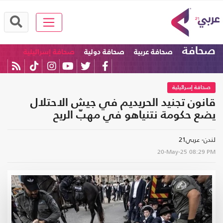
صحافة
صحافة عربية
صحافة دولية
صحافة إسرائيلية
صحافة إسرائيلية
قانون تجنيد الحريديم في جيش الاحتلال
يضع حكومة نتنياهو في مهبّ الريح
لندن- عربي21
20-May-25
08:29 PM