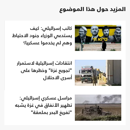
المزيد حول هذا الموضوع
كاتب إسرائيلي: كيف
يستدعي الوزراء جنود الاحتياط
وهم لم يخدموا عسكريا؟
انتقادات إسرائيلية لاستمرار
"تجويع غزة" وخطرها على
أسرى الاحتلال
مراسل عسكري إسرائيلي:
تطهير الأنفاق في غزة يشبه
"تفريغ البحر بملعقة"