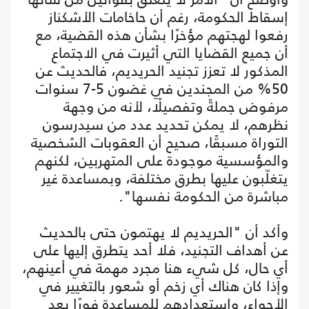
إسقاط الحكومة، رغم أن حاخامات الأشكناز
رفعوا لهجتهم مؤخرًا بشأن هذه القضية، مع
أن جميع القضايا التي أثيرت في الاجتماع
المذكور لا تعزز تجنيد الحريديم، فالحديث عن
50% من المجندين في غضون 5-7 سنوات
مرفوض جملةً وتفصيلًا، لأنه من وجهة
نظرهم، لا يمكن تحديد عدد من سيدرسون
التوراة مسبقًا، صحيح أن العقوبات الشخصية
والمؤسسية موجودة على المتهربين، لكنهم
يتغلّبون عليها بطرق مختلفة، وبمساعدة غير
مباشرة من الحكومة نفسها".
وأكد أن "الحريديم لا يهتمون حتى بالحديث
عن أهداف التجنيد، فلا أحد يتطرق إليها على
أي حال، كل شيء هنا مجرد مهمة في أعينهم،
وإذا كان هناك أي زخم أو شعور بالتغيير في
الأجواء، واستعدادهم للمساعدة فورًا بعد