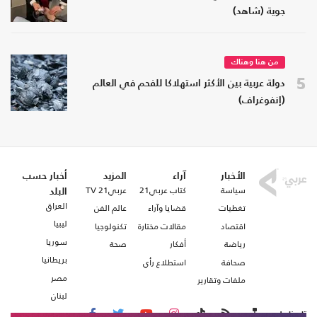
جوية (شاهد)
من هنا وهناك
5
دولة عربية بين الأكثر استهلاكا للفحم في العالم
(إنفوغراف)
الأخبار
آراء
المزيد
أخبار حسب
سياسة
كتاب عربي21
عربي21 TV
البلد
العراق
تغطيات
قضايا وآراء
عالم الفن
ليبيا
اقتصاد
مقالات مختارة
تكنولوجيا
سوريا
رياضة
أفكار
صحة
بريطانيا
صحافة
استطلاع رأي
مصر
ملفات وتقارير
لبنان
تابعنا على