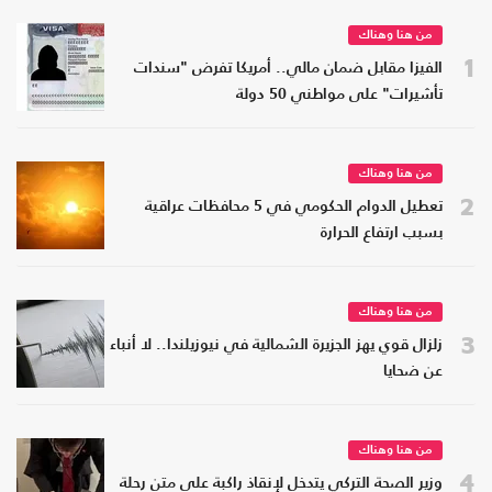
من هنا وهناك
1
الفيزا مقابل ضمان مالي.. أمريكا تفرض "سندات
تأشيرات" على مواطني 50 دولة
من هنا وهناك
2
تعطيل الدوام الحكومي في 5 محافظات عراقية
بسبب ارتفاع الحرارة
من هنا وهناك
3
زلزال قوي يهز الجزيرة الشمالية في نيوزيلندا.. لا أنباء
عن ضحايا
من هنا وهناك
4
وزير الصحة التركي يتدخل لإنقاذ راكبة على متن رحلة