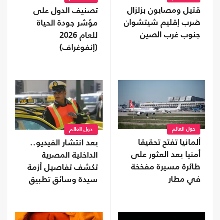
قتيل ومصابون بزلزال
تصنيف الدول على
ضرب إقليم شيتشوان
مؤشر جودة الحياة
جنوب غرب الصين
للعام 2026
(إنفوغراف)
حول العالم
حول العالم
ألمانيا تفتح تحقيقا
بعد انتشار الفيديو..
أمنيا بعد العثور على
الداخلية المصرية
طائرة مسيرة مفخخة
تكشف تفاصيل أزمة
في مطار
سيدة وسائق تطبيق
نقل ذكي (شاهد)