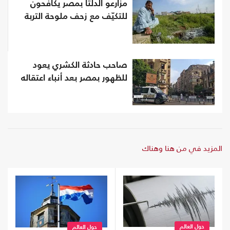
مزارعو الدلتا بمصر يكافحون
للتكيّف مع زحف ملوحة التربة
صاحب حادثة الكشري يعود
للظهور بمصر بعد أنباء اعتقاله
المزيد في من هنا وهناك
حول العالم
حول العالم