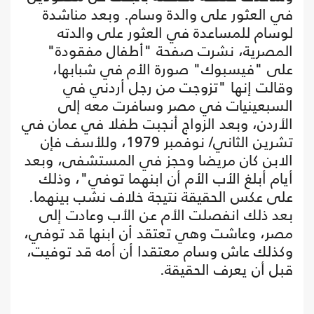
في العثور على والدة وسام. وبعد مناشدة
لوسام للمساعدة في العثور على والدته
المصرية، نشرت صفحة "أطفال مفقودة"
على "فيسبوك" صورة الأم في شبابها،
وقالت إنها "تزوجت من رجل أردني في
السبعينيات في مصر وسافرت معه إلى
الأردن، وبعد الزواج أنجبت طفلا في عمان في
تشرين الثاني/ نوفمبر 1979، وللأسف فإن
الابن كان مريضا وحجز في المستشفى، وبعد
أيام أبلغ الأب الأم أن ابنهما توفي"، وذلك
على عكس الحقيقة نتيجة خلاف نشب بينهما.
بعد ذلك انفصلت الأم عن الأب وعادت إلى
مصر، وعاشت وهي تعتقد أن ابنها قد توفي،
وكذلك عاش وسام معتقدا أن أمه قد توفيت،
قبل أن يعرف الحقيقة.