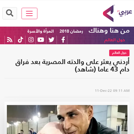
من هنا وهناك
رمضان 2018
المرأة والأسرة
حول العالم
حول العالم
أردني يعثر على والدته المصرية بعد فراق
دام 43 عاما (شاهد)
11-Dec-22
09:11 AM