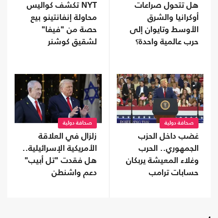
هل تتحول صراعات
NYT تكشف كواليس
أوكرانيا والشرق
محاولة إنفانتينو بيع
الأوسط وتايوان إلى
حصة من "فيفا"
حرب عالمية واحدة؟
لشقيق كوشنر
صحافة دولية
صحافة دولية
غضب داخل الحزب
زلزال في العلاقة
الجمهوري.. الحرب
الأمريكية الإسرائيلية..
وغلاء المعيشة يربكان
هل فقدت "تل أبيب"
حسابات ترامب
دعم واشنطن
التاريخي؟