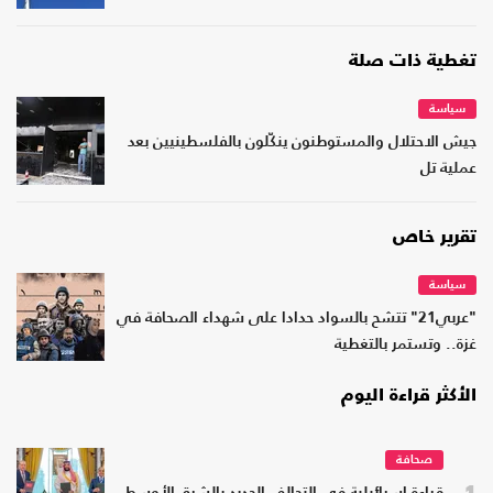
تغطية ذات صلة
سياسة
جيش الاحتلال والمستوطنون ينكّلون بالفلسطينيين بعد
عملية تل
تقرير خاص
سياسة
"عربي21" تتشح بالسواد حدادا على شهداء الصحافة في
غزة.. وتستمر بالتغطية
الأكثر قراءة اليوم
صحافة
1