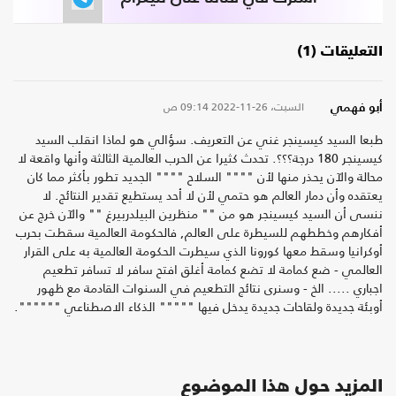
التعليقات (1)
السبت، 26-11-2022
09:14 ص
أبو فهمي
طبعا السيد كيسينجر غني عن التعريف. سؤالي هو لماذا انقلب السيد
كيسينجر 180 درجة؟؟؟. تحدث كثيرا عن الحرب العالمية الثالثة وأنها واقعة لا
محالة والآن يحذر منها لأن """" السلاح """" الجديد تطور بأكثر مما كان
يعتقده وأن دمار العالم هو حتمي لأن لا أحد يستطيع تقدير النتائج. لا
ننسى أن السيد كيسينجر هو من "" منظرين البيلدربيرغ "" والآن خرج عن
أفكارهم وخططهم للسيطرة على العالم, فالحكومة العالمية سقطت بحرب
أوكرانيا وسقط معها كورونا الذي سيطرت الحكومة العالمية به على القرار
العالمي - ضع كمامة لا تضع كمامة أغلق افتح سافر لا تسافر تطعيم
اجباري ..... الخ - وسنرى نتائج التطعيم في السنوات القادمة مع ظهور
أوبئة جديدة ولقاحات جديدة يدخل فيها """"" الذكاء الاصطناعي """""".
المزيد حول هذا الموضوع