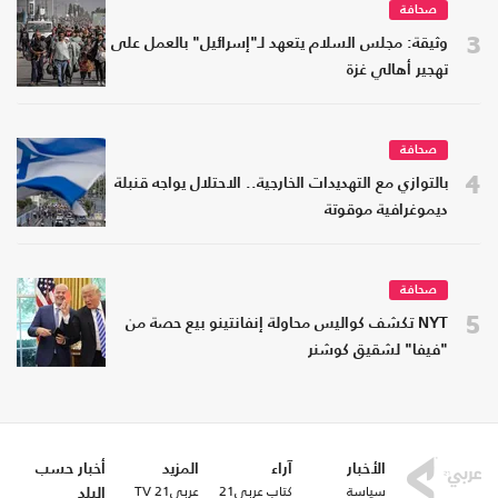
صحافة
3
وثيقة: مجلس السلام يتعهد لـ"إسرائيل" بالعمل على
تهجير أهالي غزة
صحافة
4
بالتوازي مع التهديدات الخارجية.. الاحتلال يواجه قنبلة
ديموغرافية موقوتة
صحافة
5
NYT تكشف كواليس محاولة إنفانتينو بيع حصة من
"فيفا" لشقيق كوشنر
الأخبار
آراء
المزيد
أخبار حسب
سياسة
كتاب عربي21
عربي21 TV
البلد