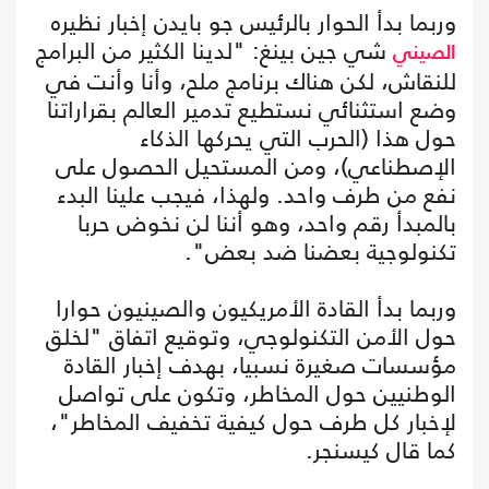
وربما بدأ الحوار بالرئيس جو بايدن إخبار نظيره
شي جين بينغ: "لدينا الكثير من البرامج
الصيني
للنقاش، لكن هناك برنامج ملح، وأنا وأنت في
وضع استثنائي نستطيع تدمير العالم بقراراتنا
حول هذا (الحرب التي يحركها الذكاء
الإصطناعي)، ومن المستحيل الحصول على
نفع من طرف واحد. ولهذا، فيجب علينا البدء
بالمبدأ رقم واحد، وهو أننا لن نخوض حربا
تكنولوجية بعضنا ضد بعض".
وربما بدأ القادة الأمريكيون والصينيون حوارا
حول الأمن التكنولوجي، وتوقيع اتفاق "لخلق
مؤسسات صغيرة نسبيا، بهدف إخبار القادة
الوطنيين حول المخاطر، وتكون على تواصل
لإخبار كل طرف حول كيفية تخفيف المخاطر"،
كما قال كيسنجر.