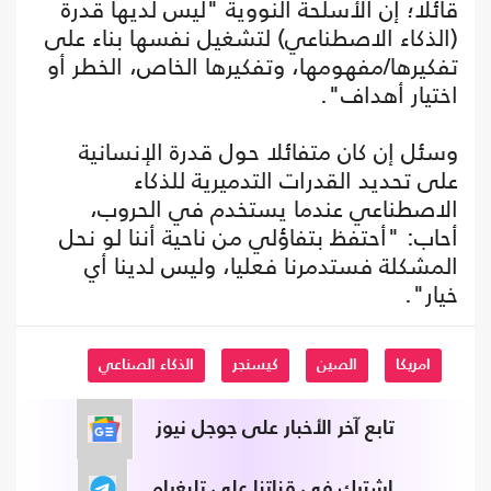
قائلا؛ إن الأسلحة النووية "ليس لديها قدرة
(الذكاء الاصطناعي) لتشغيل نفسها بناء على
تفكيرها/مفهومها، وتفكيرها الخاص، الخطر أو
اختيار أهداف".
وسئل إن كان متفائلا حول قدرة الإنسانية
على تحديد القدرات التدميرية للذكاء
الاصطناعي عندما يستخدم في الحروب،
أحاب: "أحتفظ بتفاؤلي من ناحية أننا لو نحل
المشكلة فستدمرنا فعليا، وليس لدينا أي
خيار".
امريكا
الصين
كيسنجر
الذكاء الصناعي
تابع آخر الأخبار على جوجل نيوز
اشترك في قناتنا على تليغرام