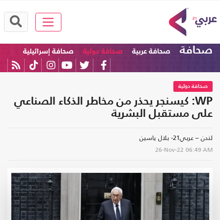
صحافة
صحافة عربية
صحافة دولية
صحافة إسرائيلية
صحافة دولية
WP: كيسنجر يحذر من مخاطر الذكاء الصناعي
على مستقبل البشرية
لندن – عربي21- بلال ياسين
26-Nov-22
06:49 AM