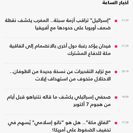
أخبار الساعة
21:22
"إسرائيل" تراقب أزمة سبتة.. المغرب يكشف نقطة
ضعف أوروبا على حدودها مع أفريقيا
21:20
فيدان يؤكد رغبة دول أخرى بالانضمام إلى اتفاقية
مكة للدفاع المشترك
20:19
مع تزايد التقديرات عن نسخة جديدة من الطوفان..
الاحتلال متخوف من استهداف إيلات
19:58
صحفي إسرائيلي يكشف ما قاله نتنياهو قبل أيام
من هجوم 7 أكتوبر
17:26
"اتفاق مكة".. هل هو "ناتو إسلامي" يُسهم في
تخفيف الضغوط على أمريكا؟