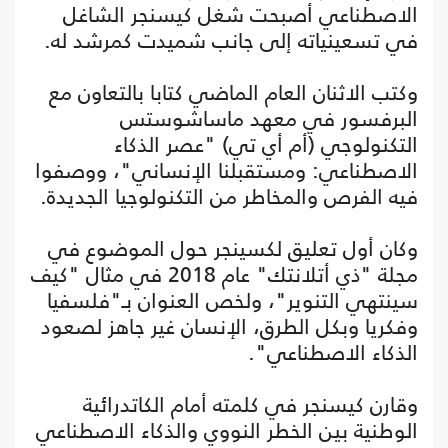
الاصطناعي أصبحت شغل كيسنجر الشاغل
في تسعينياته إلى جانب شميدت كمرشد له.
وكتب الاثنان العام الماضي كتابا بالتعاون مع
البرفسور في معهد ماساشوستس
التكنولوجي (أم أي تي) "عصر الذكاء
الاصطناعي: ومستقبلنا الإنساني"، ووصفوا
فيه الفرص والمخاطر من التكنولوجيا الجديدة.
وكان أول تعليق لكسينجر حول الموضوع في
مجلة "ذي أتلانتك" عام 2018 في مثال "كيف
سينتهي التنوير"، ولخص العنوان بـ"فلسفيا
وفكريا وبكل الطرق، الإنسان غير جاهز لصعود
الذكاء الاصطناعي".
وقارن كيسنجر في كلمته أمام الكاتدرائية
الوطنية بين الخطر النووي والذكاء الاصطناعي