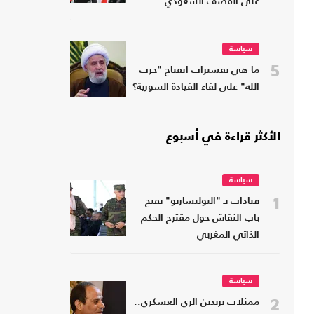
على القصف السعودي
سياسة
5
ما هي تفسيرات انفتاح "حزب
الله" على لقاء القيادة السورية؟
الأكثر قراءة في أسبوع
سياسة
1
قيادات بـ "البوليساريو" تفتح
باب النقاش حول مقترح الحكم
الذاتي المغربي
سياسة
2
ممثلات يرتدين الزي العسكري..