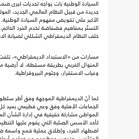
السيادة الوطنية بات يواجه تحديات كبرى ضمن 
جديدة من قبيل النظام العالمي الجديد، العول
الأكبر على تقويض مفهوم السيادة الوطنية.
التستّر بمفاهيم فضفاضة تخدم الفرد الحاكم، 
خلف النظام الديمقراطي الشكلي لصيانة الاس
مسارات من «الاستبداد الديمقراطي»، تلفت ال
المنوال الغربي بطريقة مسقطة، لا أرضية مادية 
وغياب الاستقرار، وجثوم البيروقراطية.
كما أنّ الديمقراطية الموجهة وفق أطر سلطوي
الجماعات الأهلية وفق وعي قطيعي بعيد كل الب
المواطن مشاركة حقيقية في إدارة الشأن العا
كأحد الأسس الصلبة التي يقوم عليها التنظي
اضطهاد الفرد، وإطلاق عملية قمع واسعة ض
المثقّفين، وتدجين معظمهم عبر جعلهم أبواقا 