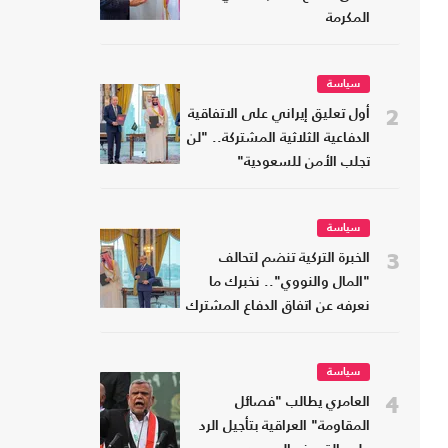
المكرمة
سياسة
2
أول تعليق إيراني على الاتفاقية
الدفاعية الثلاثية المشتركة.. "لن
تجلب الأمن للسعودية"
سياسة
3
الخبرة التركية تنضم لتحالف
"المال والنووي".. نخبرك ما
نعرفه عن اتفاق الدفاع المشترك
سياسة
4
العامري يطالب "فصائل
المقاومة" العراقية بتأجيل الرد