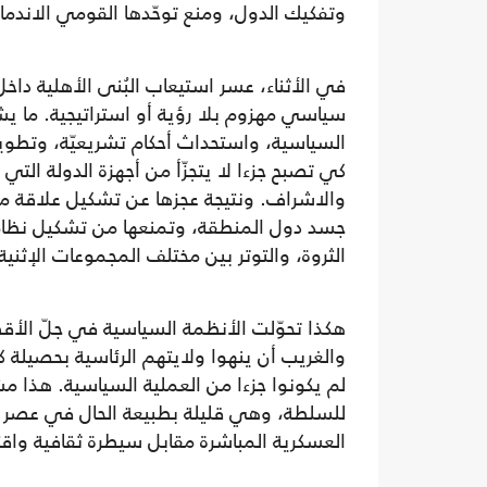
وتفكيك الدول، ومنع توحّدها القومي الاندم
في الأثناء، عسر استيعاب البُنى الأهلية داخل
سياسي مهزوم بلا رؤية أو استراتيجية. ما يشغ
السياسية، واستحداث أحكام تشريعيّة، وتطوي
كي تصبح جزءا لا يتجزّأ من أجهزة الدولة الت
والاشراف. ونتيجة عجزها عن تشكيل علاقة مت
جسد دول المنطقة، وتمنعها من تشكيل نظام
الثروة، والتوتر بين مختلف المجموعات الإثنية
هكذا تحوّلت الأنظمة السياسية في جلّ الأقطا
والغريب أن ينهوا ولايتهم الرئاسية بحصيلة
لم يكونوا جزءا من العملية السياسية. هذا مش
للسلطة، وهي قليلة بطبيعة الحال في عصر ما 
العسكرية المباشرة مقابل سيطرة ثقافية واق