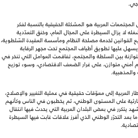
اجي.
 المجتمعات العربية هو المشكلة الحقيقية بالنسبة لفكر
له لا يزال السيطرة على المجال العام، وخنق التعدّدية
ع القوانين لخدمة مصلحة النظام ومأسسة العقيدة السّلطوية،
ي يسهل عليها تطويق أطياف المجتمع تحت مجهر الرقابة
وازنة بين السلطة والمجتمع، تفاقمت العوامل التي تنخر في
 أمني متوازن، على غرار الضعف الاقتصادي، وسوء توزيع
 والمذهبية.
ر العربية إلى معوّقات حقيقية في عملية التغيير والإصلاح،
 كارثية على المستوى الوطني، ثم يخطبون في الناس وكأنهم
هد يتكرر في بعض البلدان العربية التي يحدث فيها انتقال
بعد التحرّر الوطني الذي أفرز علاقات غابت فيها السيطرة
تصادية.