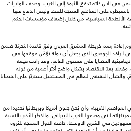
 في الآن ذاته تدفق الثروة إلى الغرب. وهدف الولايات
بالسيطرة على المناطق المنتجة للنفط وليس الدفاع عنها.
اغة الأنظمة السياسية، من خلال إضعاف مؤسسات الحكم
نية.
م إعادة رسم خريطة المشرق العربي وفق قاعدة التجزئة ضمن
هي الرافد الجوهري الذي يجعل أي دولة تؤمّن موقعها في
ديناميكية القضايا على مستوى العالم، وقد زادت قيمة
 وفعلا يعدّ الاقتصاد بشكل واضح أكثر أهمية من كونه
مّ. والشأن الحقيقي للعالم في المستقبل سيتركّز على القضايا
عواصم الغربية، وأن يُجنّ جنون أمريكا وبريطانيا تحديدا من
مرتكزاته التي وضعها الغرب الليبرالي. والخطر الأكبر بالنسبة
 المعهودين في الشرق الأوسط، خاصة الدول المنتجة للثروة
مر، انطلاقا من أنّ الواجهة التي يُعتمد عليها يجب أن تكون