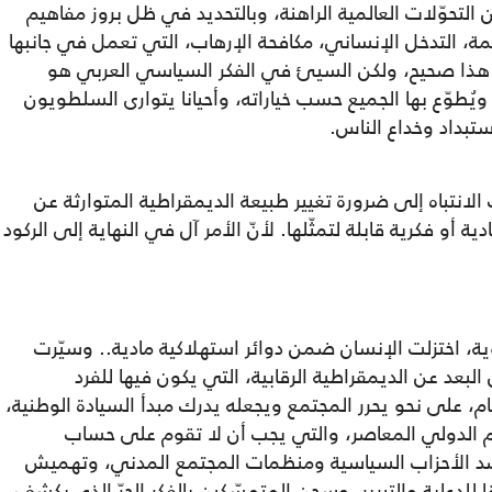
التحوّلات العالمية الراهنة، وبالتحديد في ظل بروز مفاهيم
مة، التدخل الإنساني، مكافحة الإرهاب، التي تعمل في جانبها
 هذا صحيح، ولكن السيئ في الفكر السياسي العربي هو
ويُطوّع بها الجميع حسب خياراته، وأحيانا يتوارى السلطويون
تبداد وخداع الناس.
انتباه إلى ضرورة تغيير طبيعة الديمقراطية المتوارثة عن
أو فكرية قابلة لتمثّلها. لأنّ الأمر آل في النهاية إلى الركود
ة، اختزلت الإنسان ضمن دوائر استهلاكية مادية.. وسيّرت
عد عن الديمقراطية الرقابية، التي يكون فيها للفرد
م، على نحو يحرر المجتمع ويجعله يدرك مبدأ السيادة الوطنية،
م الدولي المعاصر، والتي يجب أن لا تقوم على حساب
د الأحزاب السياسية ومنظمات المجتمع المدني، وتهميش
للدعاية والتبرير، وسجن المتمسّكين بالفكر الحرّ الذي يكشف