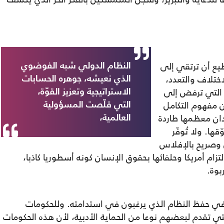
يع أن ترتقي إلى
النظام الدولي شبه الفوضوي
ختلاف والتعدد،
الذي نعيشه، جوهره الحسابات
التي ترفض إلى
الاستراتيجية وتعزيز القوّة،
عن مفهوم التكامل
التي قلّصت المسؤولية
دان معظمها طاردة
العالمية،
ها. ولا تُوفّر
 وصريح بالإفلاس
تزام أمريكا وحلفائها بحقوق الإنسان كونه أسطوريا كاذبا،
بوة.
ي حفظ النظام الذي يرغبون في استدامته. وللحكومات
لتي تقدم لبعضهم نوعا من الحماية الأدبية، لأن هذه الحكومات