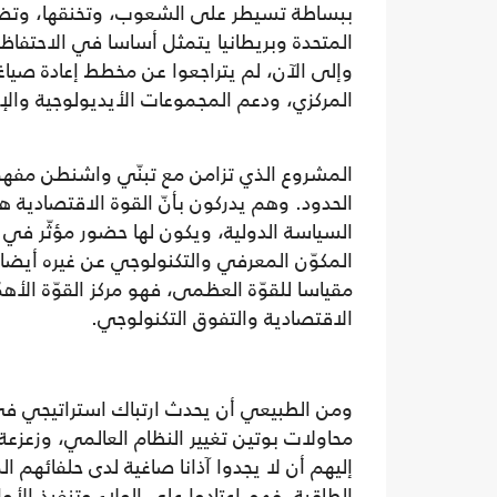
ببساطة تسيطر على الشعوب، وتخنقها، وتضمن
المتحدة وبريطانيا يتمثل أساسا في الاحتفاظ 
وإلى الآن، لم يتراجعوا عن مخطط إعادة صي
المركزي، ودعم المجموعات الأيديولوجية والإث
المشروع الذي تزامن مع تبنّي واشنطن مفهو
الحدود. وهم يدركون بأنّ القوة الاقتصادية 
السياسة الدولية، ويكون لها حضور مؤثّر في 
المكوّن المعرفي والتكنولوجي عن غيره أيضا،
مقياسا للقوّة العظمى، فهو مركز القوّة الأه
الاقتصادية والتفوق التكنولوجي.
ومن الطبيعي أن يحدث ارتباك استراتيجي في ال
محاولات بوتين تغيير النظام العالمي، وزعزعة 
إليهم أن لا يجدوا آذانا صاغية لدى حلفائهم
الطاقية، فهم اعتادوا على الولاء وتنفيذ الأوا