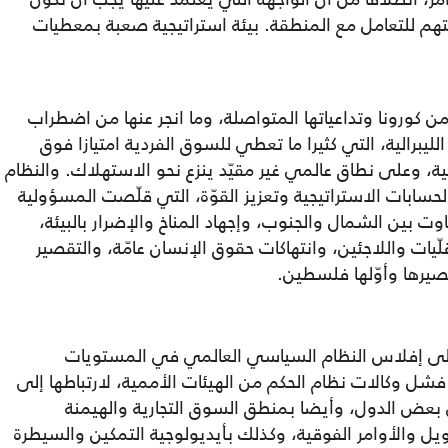
م للتعامل مع المنطقة. بيئة استراتيجية صعبة بمعطيات
 كورونا وتداعياتها المتواصلة، وما انجر عنها من اضطراب
ليبرالية، التي كثيرا ما تعطي للسوق الفردية امتيازا فوق
ية، وعلى نطاق عالمي غير مقيّد ينزع نحو الاستهلاك. والنظام
سابات الاستراتيجية وتعزيز القوّة، التي قلّصت المسؤولية
اوت بين الشمال والجنوب، وإجهاد المناخ والإضرار بالبيئة،
يات واللاجئين، وانتهاكات حقوق الإنسان عامّة، والتقصير
يرها وأوّلها فلسطين.
لى إفلاس النظام السياسي العالمي في المستويات
فشل وكالات نظام الحكم من الهيئات الأممية، لارتباطها إلى
 بعض الدول، وأيضا بمنطق السوق التجارية والهيمنة
ويل والأوامر الفوقية، وكذلك بأيديولوجية التمكين والسيطرة