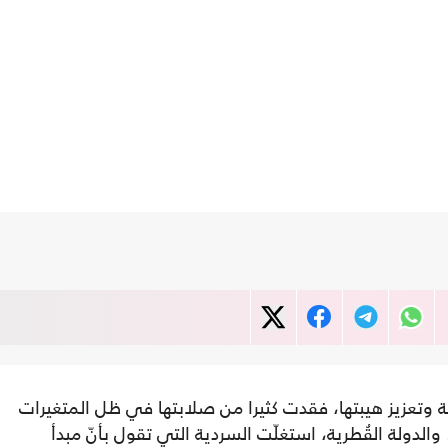
ولة وتعزيز هيبتها، فقدت كثيرا من صلابتها في ظل المتغيرات
. والدولة القُطرية، استغلّت السردية التي تقول بأنّ مبدأ