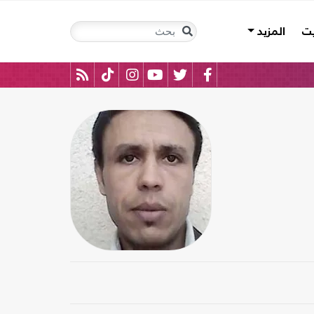
يت
المزيد