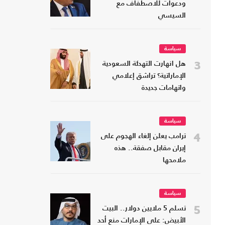
ودعوات للاصطفاف مع
السيسي
سياسة
3
هل انهارت التهدئة السعودية
الإماراتية؟ تراشق إعلامي
واتهامات جديدة
سياسة
4
ترامب يعلن إلغاء الهجوم على
إيران مقابل صفقة.. هذه
ملامحها
سياسة
5
تسلم 5 ملايين دولار.. البيت
الأبيض: على الإمارات منع أحد