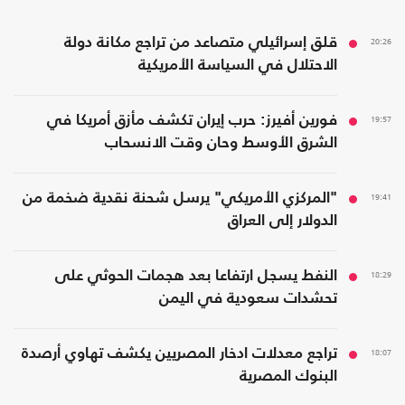
20:26
قلق إسرائيلي متصاعد من تراجع مكانة دولة
الاحتلال في السياسة الأمريكية
19:57
فورين أفيرز: حرب إيران تكشف مأزق أمريكا في
الشرق الأوسط وحان وقت الانسحاب
19:41
"المركزي الأمريكي" يرسل شحنة نقدية ضخمة من
الدولار إلى العراق
18:29
النفط يسجل ارتفاعا بعد هجمات الحوثي على
تحشدات سعودية في اليمن
18:07
تراجع معدلات ادخار المصريين يكشف تهاوي أرصدة
البنوك المصرية