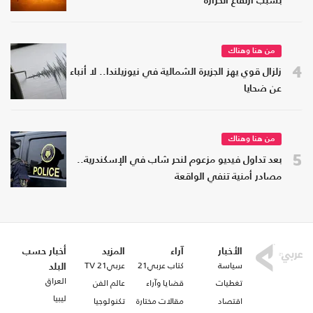
بسبب ارتفاع الحرارة
من هنا وهناك
4
زلزال قوي يهز الجزيرة الشمالية في نيوزيلندا.. لا أنباء
عن ضحايا
من هنا وهناك
5
بعد تداول فيديو مزعوم لنحر شاب في الإسكندرية..
مصادر أمنية تنفي الواقعة
الأخبار
آراء
المزيد
أخبار حسب
سياسة
كتاب عربي21
عربي21 TV
البلد
العراق
تغطيات
قضايا وآراء
عالم الفن
ليبيا
اقتصاد
مقالات مختارة
تكنولوجيا