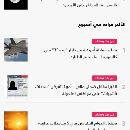
بالقمر.. ما المخاطر على الأرض؟
الأكثر قراءة في أسبوع
من هنا وهناك
1
تحطم مقاتلة أمريكية من طراز "إف-35" في
كاليفورنيا.. ما مصير الطيار؟
من هنا وهناك
2
الفيزا مقابل ضمان مالي.. أمريكا تفرض "سندات
تأشيرات" على مواطني 50 دولة
من هنا وهناك
3
تعطيل الدوام الحكومي في 5 محافظات عراقية