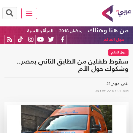
من هنا وهناك
رمضان 2018
المرأة والأسرة
حول العالم
حول العالم
سقوط طفلين من الطابق الثاني بمصر..
وشكوك حول الأم
لندن- عربى21
08-Oct-22
07:01 AM