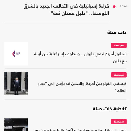
17:22
قراءة إسرائيلية في التحالف الجديد بالشرق
الأوسط.. "دليل فقدان ثقة"
ذات صلة
سياسة
سناتور أمريكية في تايوان.. ومخاوف إسرائيلية من أزمة
مع بكين
سياسة
كيسنجر: التوتر بين أمريكا والصين قد يؤدي إلى "دمار
العالم"
تغطية ذات صلة
سياسة
جيش الاحتلال والمستوطنون ينكّلون بالفلسطينيين بعد