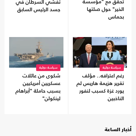
تحقق مع "مؤسسة
تفشي السرطان في
الخير" حول صلتها
جسد الرئيس السابق
بحماس
سياسة دولية
سياسة دولية
رغم اعترافه.. مؤلف
شكوى من عائلات
تقرير هزيمة هاريس لم
عسكريين أمريكيين
يورد غزة كسبب لنفور
بسبب حاملة "أبراهام
الناخبين
لينكولن"
أخبار الساعة