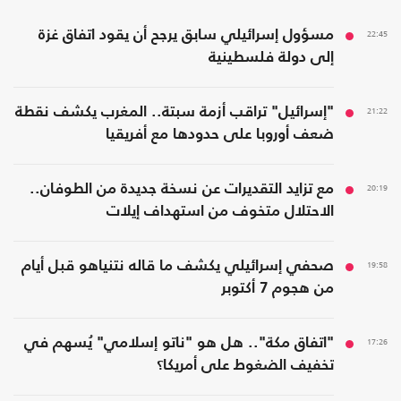
22:45
مسؤول إسرائيلي سابق يرجح أن يقود اتفاق غزة
إلى دولة فلسطينية
21:22
"إسرائيل" تراقب أزمة سبتة.. المغرب يكشف نقطة
ضعف أوروبا على حدودها مع أفريقيا
20:19
مع تزايد التقديرات عن نسخة جديدة من الطوفان..
الاحتلال متخوف من استهداف إيلات
19:58
صحفي إسرائيلي يكشف ما قاله نتنياهو قبل أيام
من هجوم 7 أكتوبر
17:26
"اتفاق مكة".. هل هو "ناتو إسلامي" يُسهم في
تخفيف الضغوط على أمريكا؟