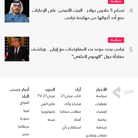
سياسة
4
تسلم 5 ملايين دولار.. البيت الأبيض: على الإمارات
منع أحد أدواتها من مهاجمة ترامب
سياسة
5
ترامب يحدد موعد بدء المفاوضات مع إيران.. ويكشف
مفاجأة حول "الهجوم الملغي"
الأخبار
آراء
المزيد
أخبار حسب
سياسة
كتاب عربي21
عربي21 TV
البلد
العراق
تغطيات
قضايا وآراء
عالم الفن
ليبيا
اقتصاد
مقالات مختارة
تكنولوجيا
سوريا
رياضة
أفكار
صحة
بريطانيا
صحافة
استطلاع رأي
مصر
ملفات وتقارير