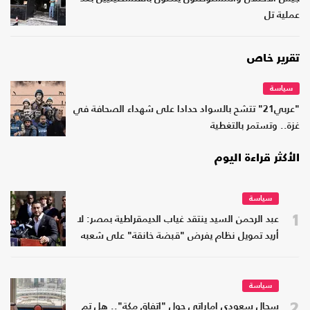
عملية تل
تقرير خاص
سياسة
"عربي21" تتشح بالسواد حدادا على شهداء الصحافة في
غزة.. وتستمر بالتغطية
الأكثر قراءة اليوم
سياسة
1
عبد الرحمن السيد ينتقد غياب الديمقراطية بمصر: لا
أريد تمويل نظام يفرض "قبضة خانقة" على شعبه
سياسة
2
سجال سعودي إماراتي حول "اتفاق مكة".. هل تم