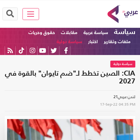
سياسة
سياسة عربية
مقابلات
حقوق وحريات
ملفات وتقارير
اختبار
سياسة دولية
سياسة دولية
CIA: الصين تخطط لـ"ضم تايوان" بالقوة في
2027
لندن-عربي21
17-Sep-22
04:35 PM