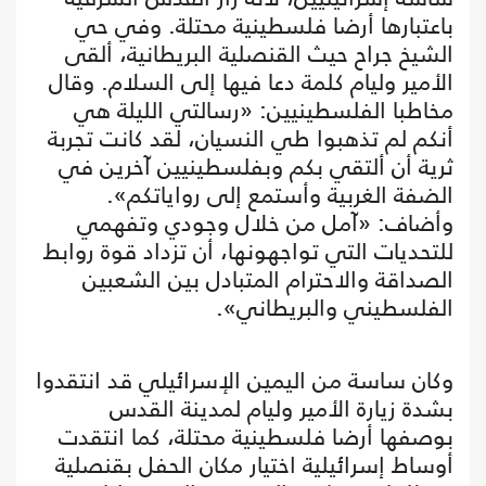
باعتبارها أرضا فلسطينية محتلة. وفي حي
الشيخ جراح حيث القنصلية البريطانية، ألقى
الأمير وليام كلمة دعا فيها إلى السلام. وقال
مخاطبا الفلسطينيين: «رسالتي الليلة هي
أنكم لم تذهبوا طي النسيان، لقد كانت تجربة
ثرية أن ألتقي بكم وبفلسطينيين آخرين في
الضفة الغربية وأستمع إلى رواياتكم».
وأضاف: «آمل من خلال وجودي وتفهمي
للتحديات التي تواجهونها، أن تزداد قوة روابط
الصداقة والاحترام المتبادل بين الشعبين
الفلسطيني والبريطاني».
وكان ساسة من اليمين الإسرائيلي قد انتقدوا
بشدة زيارة الأمير وليام لمدينة القدس
بوصفها أرضا فلسطينية محتلة، كما انتقدت
أوساط إسرائيلية اختيار مكان الحفل بقنصلية