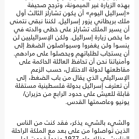
بهذه الزيارة غير الميمونة، وترجح صحيفة
«إسرائيل اليوم» أن يكون تشارلز الثالث أول
ملك بريطاني يزور إسرائيل. لكننا نبقى نتمنى
أن يسير الملك تشارلز على خطى والدته في
ما يخص زيارة إسرائيل. ولكن الإسرائيليين لن
ينسوا ولن يغفروا وسيواصلون الضغط إلى
أن يستجاب لطلباتهم ويحصلوا على مرادهم.
وأمنياتنا نحن أن تحافظ العائلة الحاكمة على
مقاطعتها لدولة الاحتلال، حسب الزعم
الإسرائيلي الذي يقال من باب الضغط، إلى
أن تعترف إسرائيل بدولة فلسطينية مستقلة
قابلة للعيش على حدود الرابع من حزيران/
يونيو وعاصمتها القدس.
والشيء بالشيء يذكر، فقد كنت من الناس
الذين تواصلوا من على بعد مع الملكة الراحلة
إليزابيث، وذلك عام 1977 عندما قدمت لها