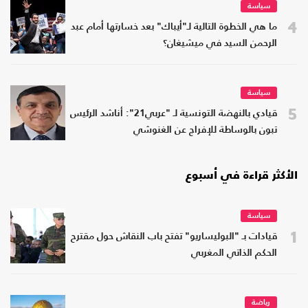
سياسة
4
ما هي الخطوة التالية لـ"أيباك" بعد خسارتها أمام عبد
الرحمن السيد في ميشيغان؟
سياسة
5
قيادي بالنهضة التونسية لـ "عربي21": أناشد الرئيس
تبون بالوساطة للإفراج عن الغنوشي
الأكثر قراءة في أسبوع
سياسة
1
قيادات بـ "البوليساريو" تفتح باب النقاش حول مقترح
الحكم الذاتي المغربي
رياضة