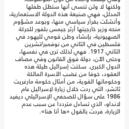
ولكنها لا ولن تنسى أنها ستظل طفلها
المدلل، فهي صنيعة هذه الدولة الاستعمارية،
وأنشئت بقرار سياسي منها، وبوعد مشؤوم
منحه وزير خارجيتها أرثر جيمس بلفور للحركة
الصهيونية، بإنشاء وطن قومي لليهود في
فلسطين في الثاني من نوفمبر/تشرين
الثاني 1917. فهي لذلك ترى في نفسها،
وحتى الآن، دولة فوق القانون وفي مصاف
الدول الكبرى. سكتت إسرائيل طيلة هذه
العقود، خوفا من غضب الأسرة المالكة
وحكوماتها القوية، من أمثال حكومة مارغريت
ثاتشر، التي ردت خلال زيارة لإسرائيل عام
1986 على سؤال للصحفي الإسرائيلي ديفيد
لانداو، الذي تساءل مترددا عن سبب عدم
الزيارة، فردت بالقول «ها أنا هنا».