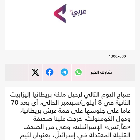
1300x600
شارك الخبر
صباح اليوم التالي لرحيل ملكة بريطانيا إليزابيث
الثانية في 8 أيلول/سبتمبر الحالي، أي بعد 70
عاما على جلوسها على قمة عرش بريطانيا،
ودول الكومنولث، خرجت علينا صحيفة
«هآرتس» الإسرائيلية، وهي من الصحف
القليلة المعتدلة في إسرائيل، بعنوان لئيم