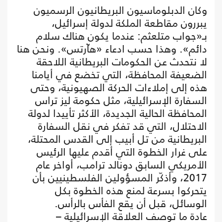
وكان الدبلوماسيون البريطانيون الرسميون
يبررون مقاطعة الملكة لدولة إسرائيل،
بـ«جواب متلعثم: عندما يكون هناك سلام
دائم». وهذا حسب ادعاء «هآرتس». ونحن هنا
لا نتحدث عن الحكومات البريطانية اللاحقة
الضعيفة المحافظة، التي تخضع في أيامنا
هذه إلى إملاءات الحركة الصهيونية، وحتى
السفارة الإسرائيلية، مثل حكومة ليز تراس
المحافظة الحالية الجديدة، الأكثر تأييدا لدولة
الاحتلال، التي قد تفكر في نقل السفارة
البريطانية من تل أبيب إلى القدس المحتلة،
على غرار الخطوة التي أقدم عليها الرئيس
الأمريكي السابق دونالد ترامب، أواخر عام
2017، وأذكّر المسؤولين الفلسطينيين بأن
يتحركوا بسرعة لمنع هذه الخطوة بكل
الوسائل، قبل أن يقع الفأس بالرأس.
عادة ما توصف العلاقة الإسرائيلية –