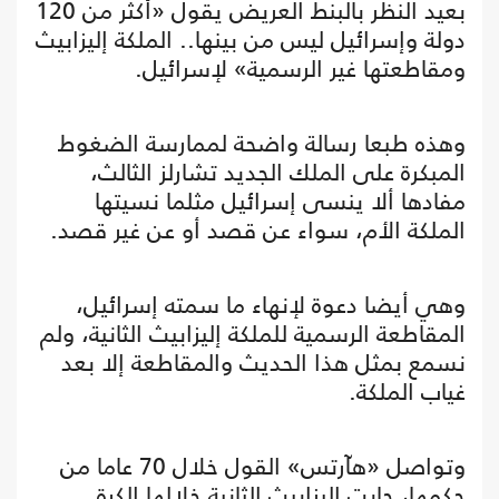
بعيد النظر بالبنط العريض يقول «أكثر من 120
دولة وإسرائيل ليس من بينها.. الملكة إليزابيث
ومقاطعتها غير الرسمية» لإسرائيل.
وهذه طبعا رسالة واضحة لممارسة الضغوط
المبكرة على الملك الجديد تشارلز الثالث،
مفادها ألا ينسى إسرائيل مثلما نسيتها
الملكة الأم، سواء عن قصد أو عن غير قصد.
وهي أيضا دعوة لإنهاء ما سمته إسرائيل،
المقاطعة الرسمية للملكة إليزابيث الثانية، ولم
نسمع بمثل هذا الحديث والمقاطعة إلا بعد
غياب الملكة.
وتواصل «هآرتس» القول خلال 70 عاما من
حكمها، جابت إليزابيث الثانية خلالها الكرة