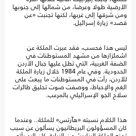
الأرضية طولا وعرضا، من شمالها إلى جنوبها
ومن شرقها إلى غربها، لكنها تجنبت «عن
قصد» زيارة إسرائيل.
ليس هذا فحسب، فقد عبرت الملكة عن
اشمئزازها من مشهد المستوطنات في
الضفة الغربية، التي تطل عليها جبال الأردن
الحدودية. وفي عام 1984 خلال زيارة الملكة
للأردن، رأت في المستوطنات ما يبعث على
الغم والإحباط، ووصفت صوت تحليق طائرات
سلاح الجو الإسرائيلي بالمرعب.
هذا الكلام نسبته «هآرتس» للملكة.. وعندما
كان المسؤولون البريطانيون يسألون عن سبب
تمنع الملكة اليزابيث من الزيارة، كان الرد يأتي