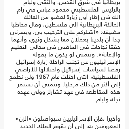
بريطانيا في شرق القدس. والتقى وليام
بالرئيس الفلسطيني محمود عباس في رام
الله في إطار أول زيارة لعضو من العائلة
المالكة البريطانية إلى فلسطين، وقال مخاطبا
مضيفه: «أشكركم على الترحيب بي، ويسرني
جدا أن بلدينا يعملان معا بشكل وثيق، وأنهما
حققا نجاحات في الماضي في مجالي التعليم
والإغاثة». ونتمنى لو يكون ما يقوله
الإسرائيليون عن تجنب الراحلة زيارة إسرائيل
رفضا لسياسات إسرائيل واحتلالها للأراضي
الفلسطينية، التي احتلت عام 1967 ولن نطمح
إلى أكثر من ذلك مرحليا. ونتمنى أن تستمر
هذه المقاطعة في عهد تشارلز وولي عهده
نجله وليام.
وأخيرا ،فإن الإسرائيليين سيواصلون «الزن»
المعروفين به، إلى أن يقوم الملك الجديد