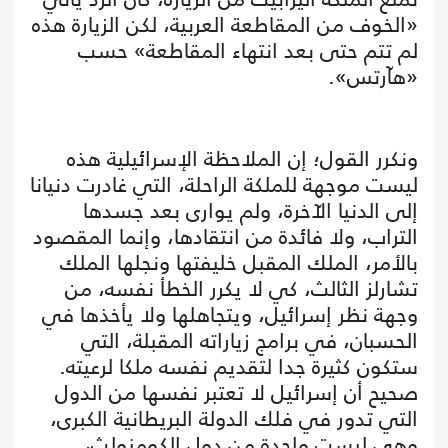
«الخوف من المقاطعة العربية، لكن الزيارة هذه
لم تتم حتى بعد انتهاء المقاطعة» حسب
«هآرتس».
ونكرر القول؛ إن الملاحظة الإسرائيلية هذه
ليست موجهة للملكة الراحلة، التي غادرت دنيانا
إلى الدنيا الآخرة، ولم يوارى بعد جسدها
التراب، ولا فائدة من انتقادها، وإنما المقصود
بالأمر، الملك المقبل خليفتها ونجلها الملك
تشارلز الثالث، كي لا يكرر الخطأ نفسه، من
وجهة نظر إسرائيل، ويتجاهلها ولا يأخذها في
الحسبان، في برامج زياراته المقبلة، التي
ستكون كثيرة جدا لتقديم نفسه ملكا لرعيته.
صحيح أن إسرائيل لا تعتبر نفسها من الدول
التي تدور في فلك الدولة البريطانية الكبرى،
وهي ليست واحدة من دول الكومنولث،