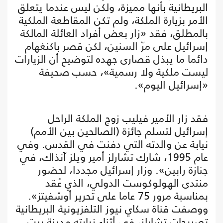
البريطانية بأنها مميزة، ولكن ليس عندما يتعلق
الأمر بزيارة الملكة، ولم تكن المقاطعة الملكية
بالمطلق، فقد «زار بعض أفراد العائلة المالكة
إسرائيل على مرّ السنين، لكن قصر باكنغهام
دائما ما يبذل قصارى جهده لتوضيح أن الزيارات
ليست ملكية ولا رسمية»، حسب صحيفة
«إسرائيل اليوم».
فقد زار الأمير فيليب زوج الملكة الراحل
إسرائيل لتسلم جائزة (الصالحين بين الأمم)
نيابة عن والدته التي دفنت في القدس. وفي
عام 1995، شارك تشارلز أمير ويلز آنذاك، في
جنازة رابين». وزار إسرائيل مجددا، لحضور
منتدى الهولوكوست الدولي، الذي عُقد
بمناسبة مرور 75 عاما على تحرير أوشفيتز».
ووصفت قناة سكاي نيوز التلفزيونية البريطانية
تصريحات تشارلز، في أثناء زيارته مدينة بيت