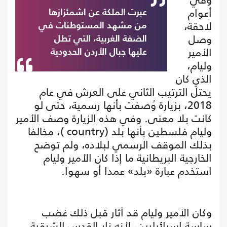
أعوام
عبرت الملكة عن اشمئزازها
لاحقة،
من مشهد المستوطنات في
وصل
الضفة الغربية، التي تطل
الأمير
عليها جبال الأردن الحدودية
وليام،
الذي كان
يحتل الترتيب الثاني على العرش في عام
2018، بزيارة وُصفت بأنها رسمية، حتى لو
كانت بلا معنى. وفي هذه الزيارة وصف الأمير
وليام فلسطين بأنها بلد (country )، مخالفا
بذلك الموقف الرسمي لبلاده، ولم توضح
الخارجية البريطانية ما إذا كان الأمير وليام
استخدم عبارة «بلد» عمدا أو سهوا.
وكان الأمير وليام قد أثار قبل ذلك غضب
ساسة إسرائيليين، لأنه زار القدس الشرقية