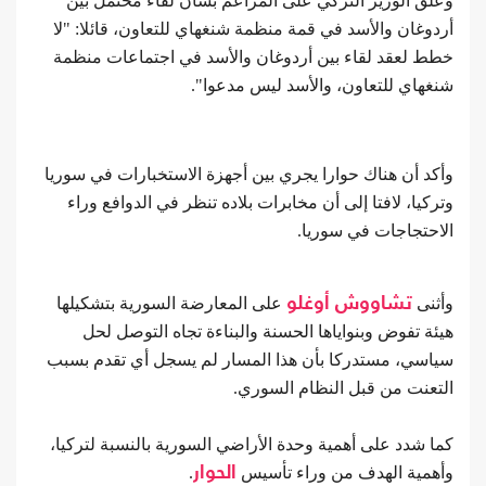
وعلق الوزير التركي على المزاعم بشأن لقاء محتمل بين
أردوغان والأسد في قمة منظمة شنغهاي للتعاون، قائلا: "لا
خطط لعقد لقاء بين أردوغان والأسد في اجتماعات منظمة
شنغهاي للتعاون، والأسد ليس مدعوا".
وأكد أن هناك حوارا يجري بين أجهزة الاستخبارات في سوريا
وتركيا، لافتا إلى أن مخابرات بلاده تنظر في الدوافع وراء
الاحتجاجات في سوريا.
وأثنى
تشاووش أوغلو
على المعارضة السورية بتشكيلها
هيئة تفوض وبنواياها الحسنة والبناءة تجاه التوصل لحل
سياسي، مستدركا بأن هذا المسار لم يسجل أي تقدم بسبب
التعنت من قبل النظام السوري.
كما شدد على أهمية وحدة الأراضي السورية بالنسبة لتركيا،
وأهمية الهدف من وراء تأسيس
الحوار
.