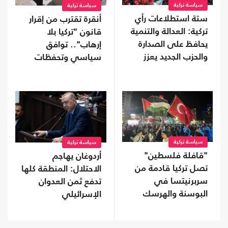
سياسة تركية
سياسة تركية
ستة استطلاعات رأي
أنقرة تقترب من إقرار
تركية: العدالة والتنمية
قانون "تركيا بلا
يحافظ على الصدارة
إرهاب".. توافق
والحزب الجديد يعزز
سياسي وتحفظات
موقعه
على بعض البنود
سياسة تركية
سياسة تركية
"قافلة فلسطين"
أردوغان يهاجم
تصل تركيا قادمة من
الاحتلال: المنطقة كلها
سربرنيتسا في
تدفع ثمن العدوان
البوسنة والهرسك
الإسرائيلي
(صور)