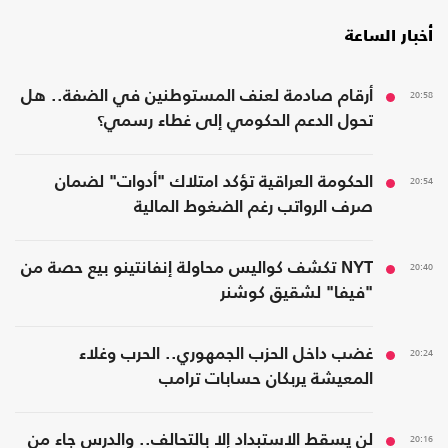
أخبار الساعة
20:58
أرقام صادمة لعنف المستوطنين في الضفة.. هل
تحول الدعم الحكومي إلى غطاء رسمي؟
20:54
الحكومة العراقية تؤكد امتلاك "أدوات" لضمان
صرف الرواتب رغم الضغوط المالية
20:40
NYT تكشف كواليس محاولة إنفانتينو بيع حصة من
"فيفا" لشقيق كوشنر
20:24
غضب داخل الحزب الجمهوري.. الحرب وغلاء
المعيشة يربكان حسابات ترامب
20:16
لن يسقط الاستبداد إلا بالتحالف.. والدرس جاء من