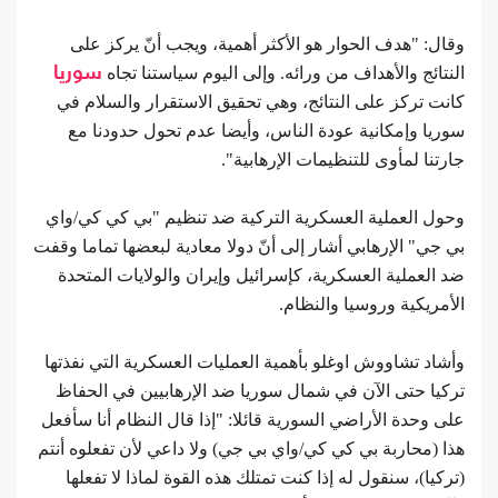
وقال: "هدف الحوار هو الأكثر أهمية، ويجب أنّ يركز على
النتائج والأهداف من ورائه. وإلى اليوم سياستنا تجاه
سوريا
كانت تركز على النتائج، وهي تحقيق الاستقرار والسلام في
سوريا وإمكانية عودة الناس، وأيضا عدم تحول حدودنا مع
جارتنا لمأوى للتنظيمات الإرهابية".
وحول العملية العسكرية التركية ضد تنظيم "بي كي كي/واي
بي جي" الإرهابي أشار إلى أنّ دولا معادية لبعضها تماما وقفت
ضد العملية العسكرية، كإسرائيل وإيران والولايات المتحدة
الأمريكية وروسيا والنظام.
وأشاد تشاووش اوغلو بأهمية العمليات العسكرية التي نفذتها
تركيا حتى الآن في شمال سوريا ضد الإرهابيين في الحفاظ
على وحدة الأراضي السورية قائلا: "إذا قال النظام أنا سأفعل
هذا (محاربة بي كي كي/واي بي جي) ولا داعي لأن تفعلوه أنتم
(تركيا)، سنقول له إذا كنت تمتلك هذه القوة لماذا لا تفعلها