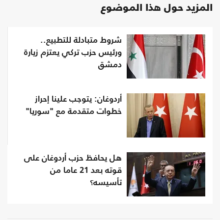
المزيد حول هذا الموضوع
شروط متبادلة للتطبيع..
ورئيس حزب تركي يعتزم زيارة
دمشق
أردوغان: يتوجب علينا إحراز
خطوات متقدمة مع "سوريا"
هل يحافظ حزب أردوغان على
قوته بعد 21 عاما من
تأسيسه؟