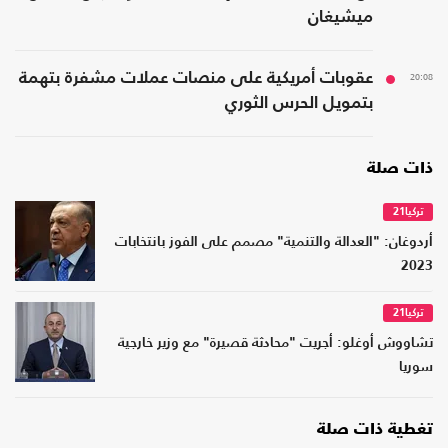
ميشيغان
20:08
عقوبات أمريكية على منصات عملات مشفرة بتهمة
بتمويل الحرس الثوري
ذات صلة
تركيا21
أردوغان: "العدالة والتنمية" مصمم على الفوز بانتخابات
2023
تركيا21
تشاووش أوغلو: أجريت "محادثة قصيرة" مع وزير خارجية
سوريا
تغطية ذات صلة