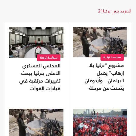
المزيد في تركيا21
سياسة تركية
سياسة تركية
مشروع "تركيا بلا
المجلس العسكري
إرهاب" يصل
الأعلى بتركيا يبحث
البرلمان.. وأردوغان
تغييرات مرتقبة في
يتحدث عن مرحلة
قيادات القوات
جديدة
المسلحة