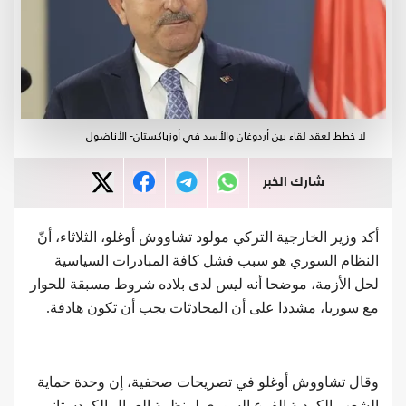
لا خطط لعقد لقاء بين أردوغان والأسد في أوزباكستان- الأناضول
شارك الخبر
أكد وزير الخارجية التركي مولود تشاووش أوغلو، الثلاثاء، أنّ
النظام السوري هو سبب فشل كافة المبادرات السياسية
لحل الأزمة، موضحا أنه ليس لدى بلاده شروط مسبقة للحوار
مع سوريا، مشددا على أن المحادثات يجب أن تكون هادفة.
وقال تشاووش أوغلو في تصريحات صحفية، إن وحدة حماية
الشعب الكردية الفرع السوري لمنظمة العمال الكردستاني