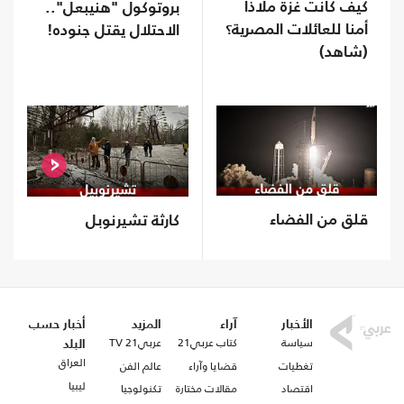
كيف كانت غزة ملاذا
بروتوكول "هنيبعل"..
أمنا للعائلات المصرية؟
الاحتلال يقتل جنوده!
(شاهد)
قلق من الفضاء
كارثة تشيرنوبل
الأخبار
آراء
المزيد
أخبار حسب
سياسة
كتاب عربي21
عربي21 TV
البلد
العراق
تغطيات
قضايا وآراء
عالم الفن
ليبيا
اقتصاد
مقالات مختارة
تكنولوجيا