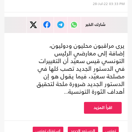
28-Jul-22
03:33 PM
شارك الخبر
يرى مراقبون محليون ودوليون،
إضافة إلى معارضي الرئيس
التونسي قيس سعيّد أن التغييرات
في الدستور الجديد تصب كلها في
مصلحة سعيّد، فيما يقول هو إن
الدستور الجديد ضرورة ملحة لتحقيق
أهداف الثورة التونسية..
اقرأ المزيد
تونس
الدستور الجديد
استفتاء تونس