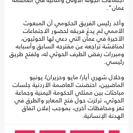
عمان".
وأكد رئيس الفريق الحكومي أن المبعوث
الأممي لم يدعُ فريقه لحضور الاجتماعات
الأخيرة في عمان التي دعي لها الحوثيون،
لمناقشة تراجعه عن مقترحه السابق وأسبابه
ومبررات رفض الطرف الحوثي له، ولفتح طريق
رئيسي.
وخلال شهري أيار/ مايو وحزيران/ يونيو
الماضيين، احتضنت العاصمة الأردنية جلسات
مباحثات بين ممثلي الحكومة اليمنية وجماعة
الحوثي، تركزت حول فتح المعابر والطرق في
تعز ومحافظات أخرى، بموجب إعلان اتفاق
الهدنة الإنسانية.