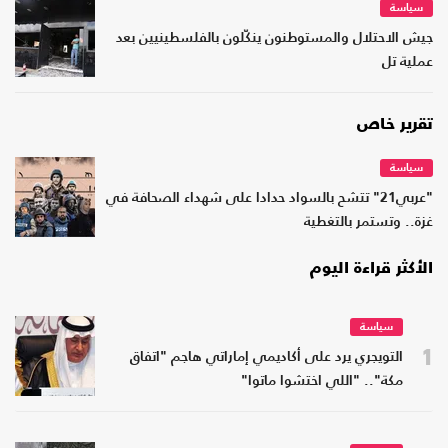
سياسة
جيش الاحتلال والمستوطنون ينكّلون بالفلسطينيين بعد
عملية تل
تقرير خاص
سياسة
"عربي21" تتشح بالسواد حدادا على شهداء الصحافة في
غزة.. وتستمر بالتغطية
الأكثر قراءة اليوم
سياسة
1
التويجري يرد على أكاديمي إماراتي هاجم "اتفاق
مكة".. "اللي اختشوا ماتوا"