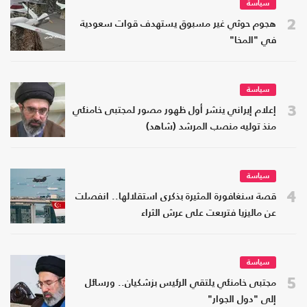
سياسة
2
هجوم حوثي غير مسبوق يستهدف قوات سعودية
في "المخا"
سياسة
3
إعلام إيراني ينشر أول ظهور مصور لمجتبى خامنئي
منذ توليه منصب المرشد (شاهد)
سياسة
4
قصة سنغافورة المثيرة بذكرى استقلالها.. انفصلت
عن ماليزيا فتربعت على عرش الثراء
سياسة
5
مجتبى خامنئي يلتقي الرئيس بزشكيان.. ورسائل
إلى "دول الجوار"