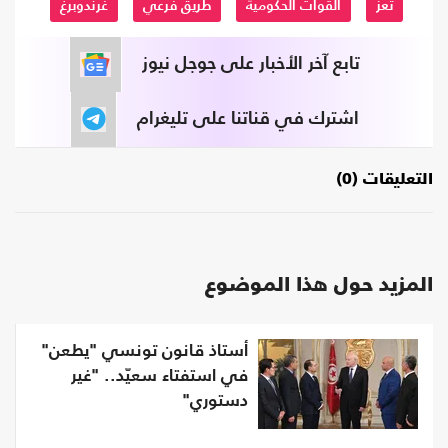
تعز
القوات الحكومية
طريق فرعي
غرندوبرغ
تابع آخر الأخبار على جوجل نيوز
اشترك في قناتنا على تليغرام
التعليقات (0)
المزيد حول هذا الموضوع
أستاذ قانون تونسي "يطعن"
في استفتاء سعيّد.. "غير
دستوري"