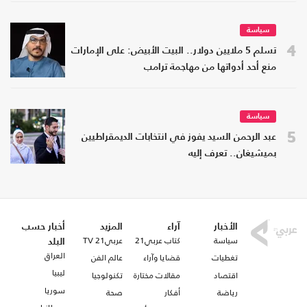
سياسة
4
تسلم 5 ملايين دولار.. البيت الأبيض: على الإمارات
منع أحد أدواتها من مهاجمة ترامب
سياسة
5
عبد الرحمن السيد يفوز في انتخابات الديمقراطيين
بميشيغان.. تعرف إليه
الأخبار
آراء
المزيد
أخبار حسب
سياسة
كتاب عربي21
عربي21 TV
البلد
العراق
تغطيات
قضايا وآراء
عالم الفن
ليبيا
اقتصاد
مقالات مختارة
تكنولوجيا
سوريا
رياضة
أفكار
صحة