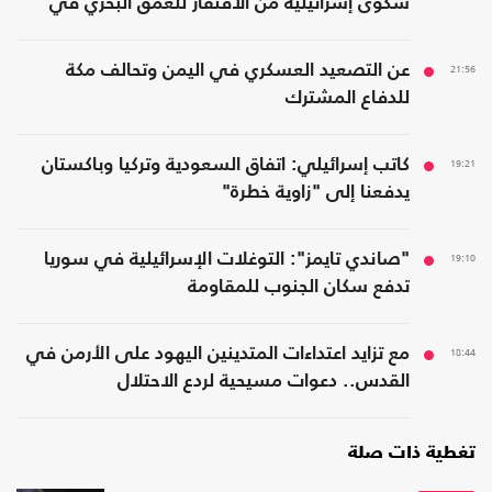
شكوى إسرائيلية من الافتقار للعمق البحري في
المنطقة
21:56
عن التصعيد العسكري في اليمن وتحالف مكة
للدفاع المشترك
19:21
كاتب إسرائيلي: اتفاق السعودية وتركيا وباكستان
يدفعنا إلى "زاوية خطرة"
19:10
"صاندي تايمز": التوغلات الإسرائيلية في سوريا
تدفع سكان الجنوب للمقاومة
18:44
مع تزايد اعتداءات المتدينين اليهود على الأرمن في
القدس.. دعوات مسيحية لردع الاحتلال
تغطية ذات صلة