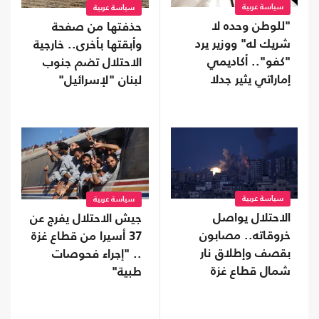
سياسة عربية
سياسة عربية
"للوطن وحده لا
حذفتها من صفحة
شريك له" ووزير يرد
وأبقتها بأخرى.. خارجية
"كفو".. أكاديمي
الاحتلال تضم جنوب
إماراتي يثير جدلا
لبنان "لإسرائيل"
بمنشور عن الولاء
سياسة عربية
سياسة عربية
الاحتلال يواصل
جيش الاحتلال يفرج عن
خروقاته.. مصابون
37 أسيرا من قطاع غزة
بقصف وإطلاق نار
.. "إجراء فحوصات
شمال قطاع غزة
طبية"
وجنوبه