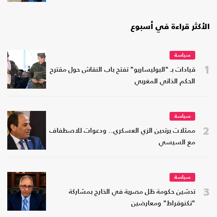
الأكثر قراءة في أسبوع
سياسة
1
قيادات بـ "البوليساريو" تفتح باب النقاش حول مقترح
الحكم الذاتي المغربي
سياسة
2
ممثلات يرتدين الزي العسكري.. ودعوات للاصطفاف
مع السيسي
سياسة
3
تدشين حكومة ظل مصرية في الخارج بمشاركة
"تكنوقراط" ومعارضين