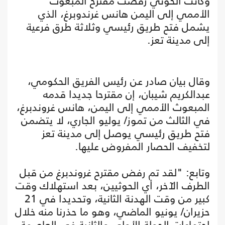
وكانت الحوثي رفضت مقترح المبعوث
الأممي إلى اليمن هانس غرندوبرغ، الذي
يشمل فتح طريق رئيسي وثلاثة طرق فرعية
إلى مدينة تعز.
وقال بيان صادر عن رئيس الفريق الحكومي،
عبدالكريم شيبان، إن مقترحا جديدا قدمه
المبعوث الأممي إلى اليمن، هانس غروندبرغ،
في الثالث من تموز/ يوليو الجاري، لا يتضمن
فتح طريق رئيسي يوصل إلى مدينة تعز
لتخفيف الحصار المفروض عليها.
وتابع: "لقد تم رفض مقترح غروندبرغ من قبل
الطرف الآخر، أي الحوثيين، بعد استهلاك وقت
كبير من وقت الهدنة الثانية، وتحديدا في 21
حزيران/ يونيو الماضي، وهو ما حذرنا منه خلال
اجتماعات الجولة الأولى والثانية في العاصمة