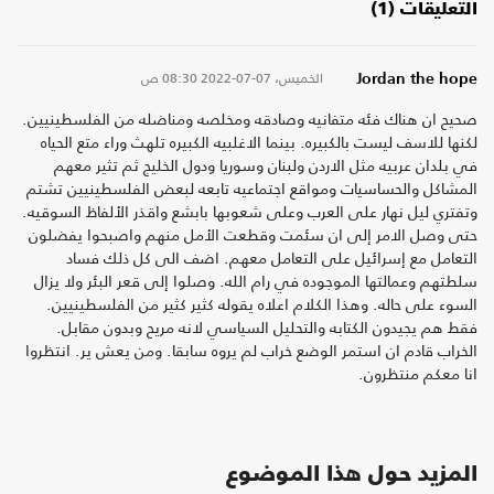
التعليقات (1)
الخميس، 07-07-2022
08:30 ص
Jordan the hope
صحيح ان هناك فئه متفانيه وصادقه ومخلصه ومناضله من الفلسطينيين.
لكنها للاسف ليست بالكبيره. بينما الاغلبيه الكبيره تلهث وراء متع الحياه
في بلدان عربيه مثل الاردن ولبنان وسوريا ودول الخليج ثم تثير معهم
المشاكل والحساسيات ومواقع اجتماعيه تابعه لبعض الفلسطينيين تشتم
وتفتري ليل نهار على العرب وعلى شعوبها بابشع واقذر الألفاظ السوقيه.
حتى وصل الامر إلى ان سئمت وقطعت الأمل منهم واصبحوا يفضلون
التعامل مع إسرائيل على التعامل معهم. اضف الى كل ذلك فساد
سلطتهم وعمالتها الموجوده في رام الله. وصلوا إلى قعر البئر ولا يزال
السوء على حاله. وهذا الكلام اعلاه يقوله كثير كثير من الفلسطينيين.
فقط هم يجيدون الكتابه والتحليل السياسي لانه مريح وبدون مقابل.
الخراب قادم ان استمر الوضع خراب لم يروه سابقا. ومن يعش ير. انتظروا
انا معكم منتظرون.
المزيد حول هذا الموضوع