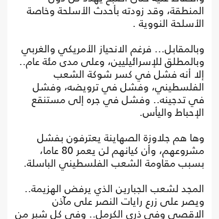
المنطقة، وقد زودته بأحدث الأسلحة وخاصة
الأسلحة النووية .
وبالمقابل... فرغم الانحياز الأمريكي والغربي
وبالمطلق للإسرائيليين، وعلى مدى مئة عام..
إلا أنه فشل في كسر شوكة الشعب
الفلسطيني، وفشل في ترويضه، وفشل
في تدجينه.. وفشل في جره إلى مستنقع
الإحباط واليأس.
وها هم جلاوزة الصهاينة يعترفون بفشل
مشروعهم، وأن كيانهم لن يعمر 80 عاما،
بسبب مقاومة الشعب الفلسطيني الباسلة.
المجد لشعب الجبارين الذي يرفض الهزيمة..
ويصر على زرع رايات النصر على مآذن
الاقصى وفي ذرى الكرمل.. وفي كل شبر من