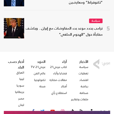
"تكنوقراط" ومعارضين
سياسة
5
ترامب يحدد موعد بدء المفاوضات مع إيران.. ويكشف
مفاجأة حول "الهجوم الملغي"
الأخبار
آراء
المزيد
أخبار حسب
سياسة
كتاب عربي21
عربي21 TV
البلد
العراق
تغطيات
قضايا وآراء
عالم الفن
ليبيا
اقتصاد
مقالات مختارة
تكنولوجيا
سوريا
رياضة
أفكار
صحة
بريطانيا
صحافة
استطلاع رأي
مصر
ملفات وتقارير
لبنان
تابعنا على