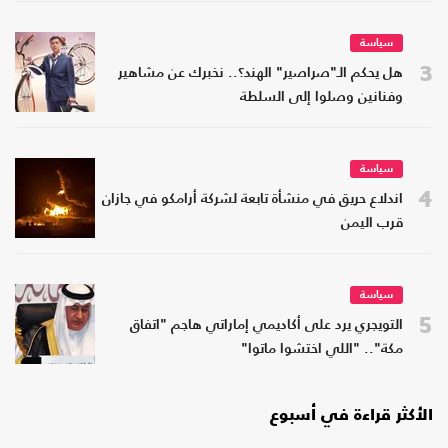
سياسة
3
هل يحكم الـ"صراصير" الهند؟.. نخبرك عن مشاهير
وفنانين وصلوا إلى السلطة
سياسة
4
اندلاع حريق في منشأة تابعة لشركة أرامكو في جازان
قرب اليمن
سياسة
5
التويجري يرد على أكاديمي إماراتي هاجم "اتفاق
مكة".. "اللي اختشوا ماتوا"
الأكثر قراءة في أسبوع