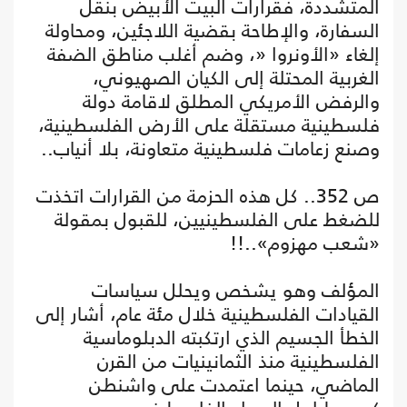
المتشددة، فقرارات البيت الأبيض بنقل
السفارة، والإطاحة بقضية اللاجئين، ومحاولة
إلغاء «الأونروا «، وضم أغلب مناطق الضفة
الغربية المحتلة إلى الكيان الصهيوني،
والرفض الأمريكي المطلق لاقامة دولة
فلسطينية مستقلة على الأرض الفلسطينية،
وصنع زعامات فلسطينية متعاونة، بلا أنياب..
ص 352.. كل هذه الحزمة من القرارات اتخذت
للضغط على الفلسطينيين، للقبول بمقولة
«شعب مهزوم»..!!
المؤلف وهو يشخص ويحلل سياسات
القيادات الفلسطينية خلال مئة عام، أشار إلى
الخطأ الجسيم الذي ارتكبته الدبلوماسية
الفلسطينية منذ الثمانينيات من القرن
الماضي، حينما اعتمدت على واشنطن