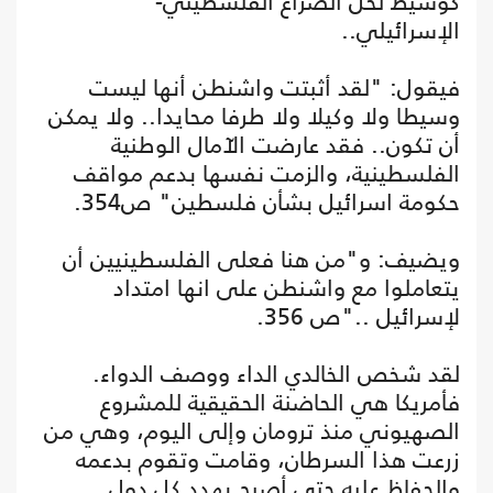
كوسيط لحل الصراع الفلسطيني-
الإسرائيلي..
فيقول: "لقد أثبتت واشنطن أنها ليست
وسيطا ولا وكيلا ولا طرفا محايدا.. ولا يمكن
أن تكون.. فقد عارضت الآمال الوطنية
الفلسطينية، والزمت نفسها بدعم مواقف
حكومة اسرائيل بشأن فلسطين" ص354.
ويضيف: و"من هنا فعلى الفلسطينيين أن
يتعاملوا مع واشنطن على انها امتداد
لإسرائيل .."ص 356.
لقد شخص الخالدي الداء ووصف الدواء.
فأمريكا هي الحاضنة الحقيقية للمشروع
الصهيوني منذ ترومان وإلى اليوم، وهي من
زرعت هذا السرطان، وقامت وتقوم بدعمه
والحفاظ عليه حتى أصبح يهدد كل دول