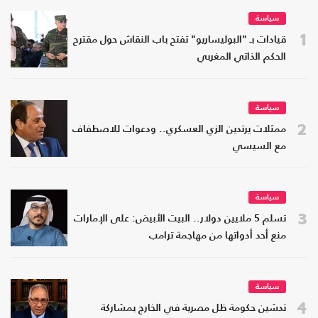
سياسة
1
قيادات بـ "البوليساريو" تفتح باب النقاش حول مقترح
الحكم الذاتي المغربي
سياسة
2
ممثلات يرتدين الزي العسكري.. ودعوات للاصطفاف
مع السيسي
سياسة
3
تسلم 5 ملايين دولار.. البيت الأبيض: على الإمارات
منع أحد أدواتها من مهاجمة ترامب
سياسة
4
تدشين حكومة ظل مصرية في الخارج بمشاركة