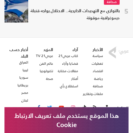
صحافة
5
بالتوازي مع التهديدات الخارجية.. الاحتلال يواجه قنبلة
ديموغرافية موقوتة
الأخبار
آراء
المزيد
أخبار حسب
سياسة
كتاب عربي21
عربي21 TV
البلد
العراق
تغطيات
قضايا وآراء
عالم الفن
ليبيا
اقتصاد
مقالات مختارة
تكنولوجيا
سوريا
رياضة
أفكار
صحة
بريطانيا
صحافة
استطلاع رأي
مصر
ملفات وتقارير
لبنان
تابعنا على
هذا الموقع يستخدم ملف تعريف الارتباط
Cookie
من نحن