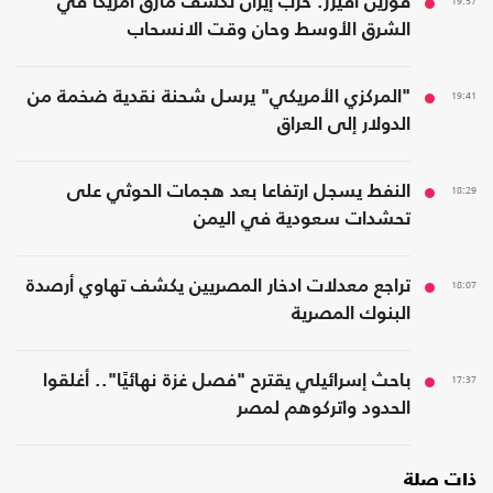
19:57
فورين أفيرز: حرب إيران تكشف مأزق أمريكا في
الشرق الأوسط وحان وقت الانسحاب
19:41
"المركزي الأمريكي" يرسل شحنة نقدية ضخمة من
الدولار إلى العراق
18:29
النفط يسجل ارتفاعا بعد هجمات الحوثي على
تحشدات سعودية في اليمن
18:07
تراجع معدلات ادخار المصريين يكشف تهاوي أرصدة
البنوك المصرية
17:37
باحث إسرائيلي يقترح "فصل غزة نهائيًا".. أغلقوا
الحدود واتركوهم لمصر
ذات صلة