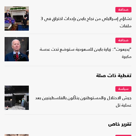
صحافة
تشاؤم إسرائيلي من نجاح بايدن بإحداث اختراق في 3
ملفات
صحافة
"يديعوت": زيارة بايدن للسعودية ستوضع تحت عدسة
مكبرة
تغطية ذات صلة
سياسة
جيش الاحتلال والمستوطنون ينكّلون بالفلسطينيين بعد
عملية تل
تقرير خاص