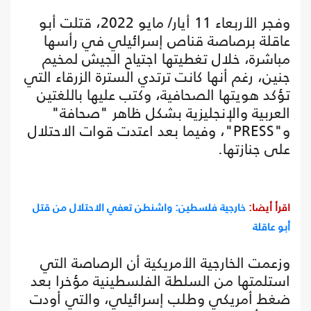
وفجر الأربعاء 11 أيار/ مايو 2022، قتلت أبو
عاقلة برصاصة قناص إسرائيلي في رأسها
مباشرة، خلال تغطيتها اجتياح الجيش لمخيم
جنين، رغم أنها كانت ترتدي السترة الزرقاء التي
تؤكد هويتها الصحافية، وكتب عليها باللغتين
العربية والإنجليزية بشكل ظاهر "صحافة"
و"PRESS"، وفيما بعد اعتدت قوات الاحتلال
على جنازتها.
اقرأ أيضا:
خارجية فلسطين: واشنطن تعفي الاحتلال من قتل
أبو عاقلة
وزعمت الخارجية الأمريكية أن الرصاصة التي
استلمتها من السلطة الفلسطينية مؤخرا بعد
ضغط أمريكي وطلب إسرائيلي، والتي أودت