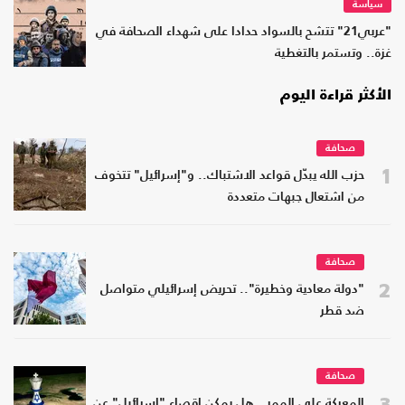
سياسة
"عربي21" تتشح بالسواد حدادا على شهداء الصحافة في
غزة.. وتستمر بالتغطية
الأكثر قراءة اليوم
صحافة
1
حزب الله يبدّل قواعد الاشتباك.. و"إسرائيل" تتخوف
من اشتعال جبهات متعددة
صحافة
2
"دولة معادية وخطيرة".. تحريض إسرائيلي متواصل
ضد قطر
صحافة
3
المعركة على الممر.. هل يمكن إقصاء "إسرائيل" عن