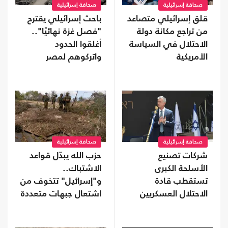
صحافة إسرائيلية
صحافة إسرائيلية
قلق إسرائيلي متصاعد
باحث إسرائيلي يقترح
من تراجع مكانة دولة
"فصل غزة نهائيًا"..
الاحتلال في السياسة
أغلقوا الحدود
الأمريكية
واتركوهم لمصر
صحافة إسرائيلية
صحافة إسرائيلية
شركات تصنيع
حزب الله يبدّل قواعد
الأسلحة الكبرى
الاشتباك..
تستقطب قادة
و"إسرائيل" تتخوف من
الاحتلال العسكريين
اشتعال جبهات متعددة
والأمنيين للعمل معها