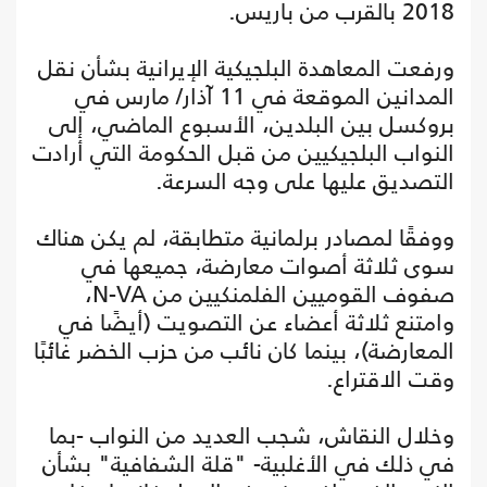
2018 بالقرب من باريس.
ورفعت المعاهدة البلجيكية الإيرانية بشأن نقل
المدانين الموقعة في 11 آذار/ مارس في
بروكسل بين البلدين، الأسبوع الماضي، إلى
النواب البلجيكيين من قبل الحكومة التي أرادت
التصديق عليها على وجه السرعة.
ووفقًا لمصادر برلمانية متطابقة، لم يكن هناك
سوى ثلاثة أصوات معارضة، جميعها في
صفوف القوميين الفلمنكيين من N-VA،
وامتنع ثلاثة أعضاء عن التصويت (أيضًا في
المعارضة)، بينما كان نائب من حزب الخضر غائبًا
وقت الاقتراع.
وخلال النقاش، شجب العديد من النواب -بما
في ذلك في الأغلبية- "قلة الشفافية" بشأن