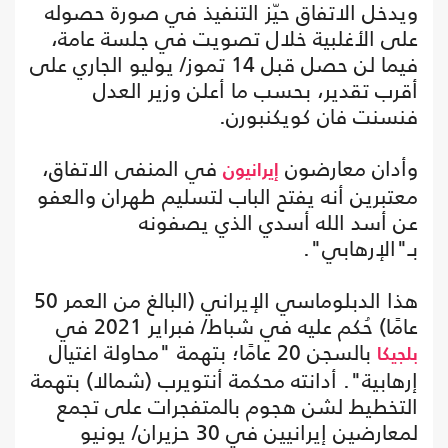
ويدخل الاتفاق حيّز التنفيذ في صورة حصوله
على الأغلبية خلال تصويت في جلسة عامة،
فيما لن حصل قبل 14 تموز/ يوليو الجاري على
أقرب تقدير، بحسب ما أعلن وزير العدل
فنسنت فان كويكنبورن.
وأدان معارضون
في المنفى الاتفاق،
إيرانيون
معتبرين أنه يفتح الباب لتسليم طهران والعفو
عن أسد الله أسدي الذي يصفونه
بـ"الإرهابي".
هذا الدبلوماسي الإيراني (البالغ من العمر 50
عامًا) حُكم عليه في شباط/ فبراير 2021 في
بالسجن 20 عامًا؛ بتهمة "محاولة اغتيال
بلجيكا
إرهابية". أدانته محكمة أنتويرب (شمالا) بتهمة
التخطيط لشن هجوم بالمتفجرات على تجمع
لمعارضين إيرانيين في 30 حزيران/ يونيو