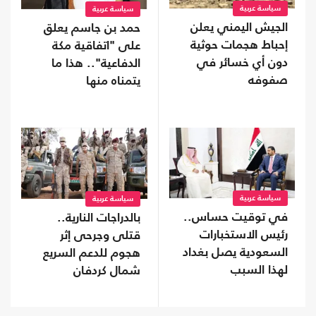
سياسة عربية
سياسة عربية
الجيش اليمني يعلن
حمد بن جاسم يعلق
إحباط هجمات حوثية
على "اتفاقية مكة
دون أي خسائر في
الدفاعية".. هذا ما
صفوفه
يتمناه منها
سياسة عربية
سياسة عربية
في توقيت حساس..
بالدراجات النارية..
رئيس الاستخبارات
قتلى وجرحى إثر
السعودية يصل بغداد
هجوم للدعم السريع
لهذا السبب
شمال كردفان