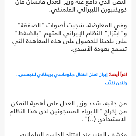
النص الذي دافع عنه وزير العدل فانسان فان
كويكنبورن الليبرالي الفلمنكي.
وفي المعارضة، شجبت أصوات "الصفقة"
و"ابتزاز" النظام الإيراني المتهم "بالضغط"
على بلجيكا للحصول على هذه المعاهدة التي
تسمح بعودة الأسدي.
اقرأ أيضا:
إيران تعلن اعتقال دبلوماسي بريطاني للتجسس..
ولندن تكذّب
من جانبه، شدد وزير العدل على أهمية التمكن
من إخراج "الأبرياء المسجونين لدى هذا النظام
الاستبدادي (..)".
وكشف الوزير عند افتتاح الجلسة البرلمانية،