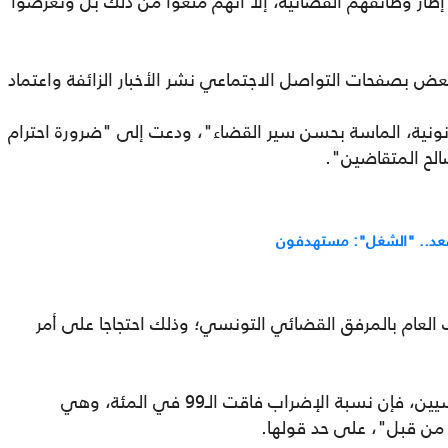
طار وظائفهم القضائية، إلا أنهم منعوا من ذلك بل وتعرضوا
لبعض بصفحات التواصل الاجتماعي نشر الأخبار الزائفة واعتماد
ونية، الماسة بحسن سير القضاء"، ودعت إلى "ضرورة احترام
الح المتقاضين".
د.. "الشغل": مستهدفون
العام بالمرفق القضائي التونسي؛ وذلك احتجاجا على أمر
ووفق الأرقام الرسمية لجمعية القضاة التونسيين، فإن نسبة الإضراب فاقت الـ99 في المئة، وهي
من قبل"، على حد قولها.