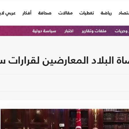
تصاد
رياضة
تغطيات
مقالات
صحافة
أفكار
عربي لا
وحريات
ملفات وتقارير
اختبار
سياسة دولية
البلاد المعارضين لقرارات سع