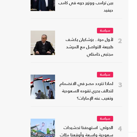
بين ترامب ووزير حربه في كامب
ديفيد
سياسة
2
لأول مرة.. بزشكيان يكشف
طبيعة التواصل مع المرشد
مجتبى خامنئي
سياسة
3
لماذا تتردد مصر في الانضمام
لتحالف بحري تقوده السعودية
وتغيب عنه الإمارات؟
سياسة
4
الحوثي: استهدفنا تحشيدات
سعودية واسعة وأوقعنا مئات