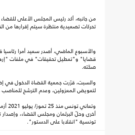
من جانبه، أكد رئيس المجلس الأعلى للقضاء
تحركات تصعيدية منتظرة سيتم إقرارها من ال
قضايا" و"تعطيل تحقيقات" في ملفات "إرها
صحّته.
والسبت، قرّرت جمعية القضاة الدخول في إض
لتعويض المعزولين، وعدم الترشح للمناصب في ا
وتعاني
أخرى وحلّ البرلمان ومجلس القضاء، وإصدار ت
تونسية "انقلابا على الدستور".