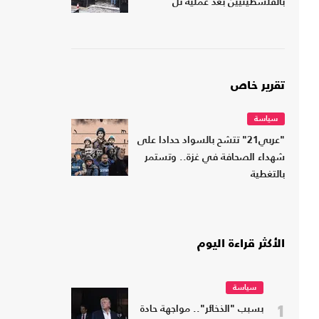
بالفلسطينيين بعد عملية تل
تقرير خاص
سياسة
"عربي21" تتشح بالسواد حدادا على
شهداء الصحافة في غزة.. وتستمر
بالتغطية
الأكثر قراءة اليوم
سياسة
1
بسبب "الذخائر".. مواجهة حادة