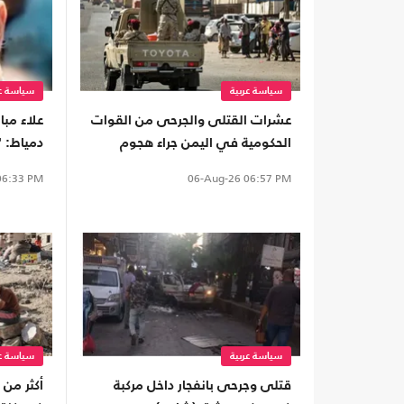
سياسة عربية
سياسة عر
عشرات القتلى والجرحى من القوات
علاء مبا
الحكومية في اليمن جراء هجوم
دمياط: "
للحوثيين
6:33 PM
06-Aug-26
06:57 PM
سياسة عربية
سياسة عر
قتلى وجرحى بانفجار داخل مركبة