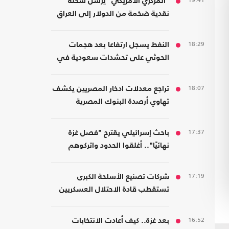
19:41
"المركزي الأمريكي" يرسل شحنة
نقدية ضخمة من الدولار إلى العراق
18:29
النفط يسجل ارتفاعا بعد هجمات
الحوثي على تحشدات سعودية في
اليمن
18:07
تراجع معدلات ادخار المصريين يكشف
تهاوي أرصدة البنوك المصرية
17:37
باحث إسرائيلي يقترح "فصل غزة
نهائيًا".. أغلقوا الحدود واتركوهم
لمصر
17:19
شركات تصنيع الأسلحة الكبرى
تستقطب قادة الاحتلال العسكريين
والأمنيين للعمل معها
16:52
بعد غزة.. كيف أعادت الانتخابات