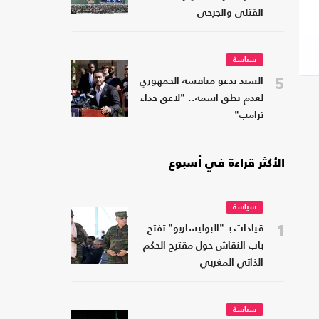
القتلى والجرحى
سياسة
5
السيد يدعو منافسه الجمهوري
لعدم نطق اسمه.. "لاعق حذاء
ترامب"
الأكثر قراءة في أسبوع
سياسة
1
قيادات بـ "البوليساريو" تفتح
باب النقاش حول مقترح الحكم
الذاتي المغربي
سياسة