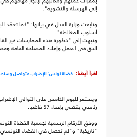
بمقرات عملهم ومكاتبهم لإنجاز مهامهم في إ
إلى الهرسلة والتشويه".
وتابعت وزارة العدل في بيانها: "كما تعمّد ا
أسلوب المغالطة".
ونبهت إلى "خطورة هذه الممارسات غير القان
الحق في العمل وإعلاء المصلحة العامة ومص
اقرأ أيضا:
قضاة تونس: الإضراب متواصل وسنصع
ويستمر لليوم الخامس على التوالي الإضراب 
رئاسي يقضي بإعفاء 57 قاضيا.
"تاريخية" و"لم تحصل في القضاء التونسي 