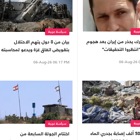
بية
سياسة عربية
رك يحذر من إيران بعد هجوم
بيان من 8 دول يتهم الاحتلال
انتظروا التحقيقات"
بتقويض اتفاق غزة ويدعو لمحاسبته
06-Aug-26
0
06-Aug-26
06:17 PM
بية
سياسة عربية
أكثر من 58 ألف إصابة بجدري الماء
اختتام الجولة السابعة من