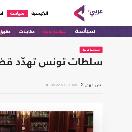
(current)
الرئيسية
سياسة
اق
سياسة
سياسة عربية
مقابلات
حقوق 
سياسة عربية
سلطات تونس تهدّد قضاة 
لندن- عربي21
10-Jun-22
07:01 AM