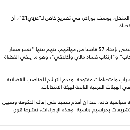
 المنحل، يوسف بوزاخر، في تصريح خاص لـ"
عربي21
"، أن
قضاة.
والأسبوع الماضي، أصدر سعيد أمرا رئاسيا قضى بإعفاء 57 قاضيا من مهامّهم، بتهم بينها "تغيير مسار
ب" و"ارتكاب فساد مالي وأخلاقي"، وهو ما ينفي القضاة
راب واعتصامات مفتوحة، وعدم الترشح للمناصب القضائية
لهيئات الفرعية التابعة لهيئة الانتخابات.
 تونس منذ 25 تموز/ يوليو 2021 أزمة سياسية حادة، بعد أن أقدم سعيد على إقالة الحكومة وتعيين
شريعات بمراسيم رئاسية. وهذه الإجراءات، تعتبرها قوى