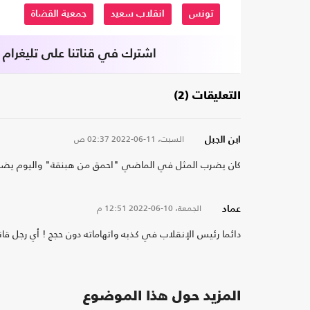
تونس
انقلاب سعيد
جمعية القضاة
اشترك في قناتنا على تليغرام
التعليقات (2)
السبت، 11-06-2022
02:37 ص
ابن الجبل
كان يضرب المثل في الماضي "احمق من هبنقة" واليوم ي
الجمعة، 10-06-2022
12:51 م
عماد
دائما رئيس الإنقلاب في كذبه واتهاماته دون حجج ! أي رجل قا
المزيد حول هذا الموضوع