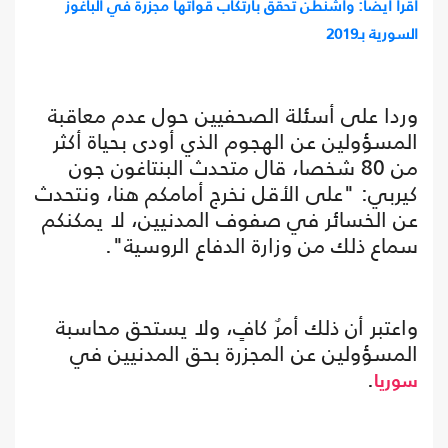
اقرأ أيضا: واشنطن تحقق بارتكاب قواتها مجزرة في الباغوز
السورية بـ2019
وردا على أسئلة الصحفيين حول عدم معاقبة
المسؤولين عن الهجوم الذي أودى بحياة أكثر
من 80 شخصا، قال متحدث البنتاغون جون
كيربي: "على الأقل نخرج أمامكم هنا، ونتحدث
عن الخسائر في صفوف المدنيين، لا يمكنكم
سماع ذلك من وزارة الدفاع الروسية".
واعتبر أن ذلك أمرٌ كافٍ، ولا يستحق محاسبة
المسؤولين عن المجزرة بحق المدنيين في
.
سوريا