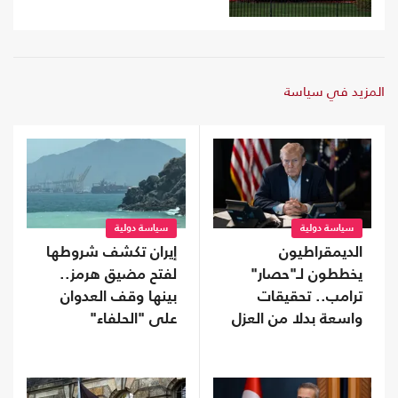
المزيد في سياسة
سياسة دولية
سياسة دولية
الديمقراطيون
إيران تكشف شروطها
يخططون لـ"حصار"
لفتح مضيق هرمز..
ترامب.. تحقيقات
بينها وقف العدوان
واسعة بدلا من العزل
على "الحلفاء"
إذا استعادوا "النواب"