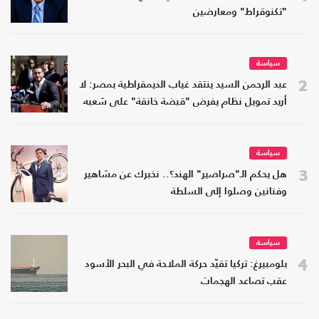
"تكنوقراط" ومعارضين
سياسة
2
عبد الرحمن السيد ينتقد غياب الديمقراطية بمصر: لا
أريد تمويل نظام يفرض "قبضة خانقة" على شعبه
سياسة
3
هل يحكم الـ"صراصير" الهند؟.. نخبرك عن مشاهير
وفنانين وصلوا إلى السلطة
سياسة
4
بلومبيرغ: تركيا تقيّد حركة الملاحة في البحر الأسود
عقب تصاعد الهجمات