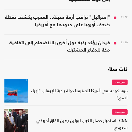
21:22
"إسرائيل" تراقب أزمة سبتة.. المغرب يكشف نقطة
ضعف أوروبا على حدودها مع أفريقيا
21:20
فيدان يؤكد رغبة دول أخرى بالانضمام إلى اتفاقية
مكة للدفاع المشترك
ذات صلة
سياسة
موسكو: سعي أمريكا لتصنيفنا دولة راعية للإرهاب "إجراء
أحمق"
سياسة
CNN: استمرار حصار الغرب لبوتين رهين اتفاق أمريكي
سعودي