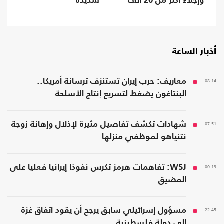
وإجلاء أكثر من 20 ألف
شديدة
شخص
أخبار الساعة
08:14
معاريف: حرب إيران تستنزف ترسانة أمريكا..
البنتاغون يضغط لتسريع إنتاج الأسلحة
07:51
شهادات تكشف تفاصيل مثيرة لإذلال وإهانة زوجة
نتنياهو لموظفي منزلها
00:13
WSJ: تفاهمات هرمز تكرس نفوذا إيرانيا فعليا على
المضيق
22:45
مسؤول إسرائيلي سابق يرجح أن يقود اتفاق غزة
إلى دولة فلسطينية