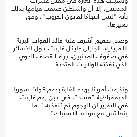
وتسببت هذه الغارة في مقتل عشرات
المدنيين، إلا أن واشنطن صنفت قيامها بذلك
بأنه "ليس انتهاكا لقانون الحروب"، وفق
تعبيرها.
وصدر تحقيق أشرف عليه قائد القوات البرية
الأمريكية، الجنرال مايكل غاريت، حول الخسائر
في صفوف المدنيين، جراء القصف الجوي
الذي نفذته الولايات المتحدة.
وتذرعت أمريكا بهذه الغارة بدعم قوات سوريا
الديمقراطية "قسد"، في حين زعم غاريت
في التقرير أن الهجوم تم تنفذيه "بما
يتماشى مع قواعد الاشتباك".