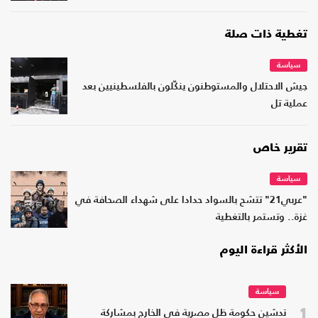
تغطية ذات صلة
سياسة
جيش الاحتلال والمستوطنون ينكّلون بالفلسطينيين بعد
عملية تل
تقرير خاص
سياسة
"عربي21" تتشح بالسواد حدادا على شهداء الصحافة في
غزة.. وتستمر بالتغطية
الأكثر قراءة اليوم
سياسة
1
تدشين حكومة ظل مصرية في الخارج بمشاركة