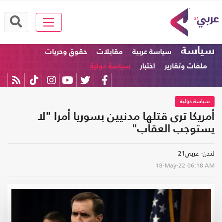
سياسة
سياسة عربية
مقابلات
حقوق وحريات
ملفات وتقارير
اختبار
سياسة دولية
سياسة دولية
أمريكا ترى قتلها مدنيين بسوريا أمرا "لا
يستوجب العقاب"
لندن- عربي21
18-May-22
06:18 AM