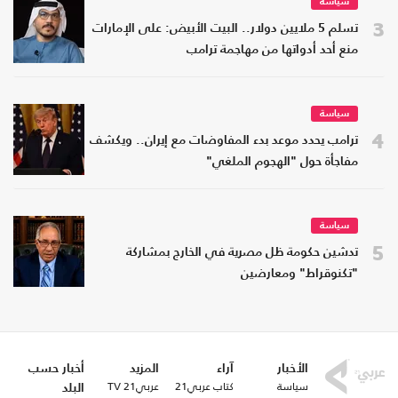
سياسة
3
تسلم 5 ملايين دولار.. البيت الأبيض: على الإمارات
منع أحد أدواتها من مهاجمة ترامب
سياسة
4
ترامب يحدد موعد بدء المفاوضات مع إيران.. ويكشف
مفاجأة حول "الهجوم الملغي"
سياسة
5
تدشين حكومة ظل مصرية في الخارج بمشاركة
"تكنوقراط" ومعارضين
الأخبار
آراء
المزيد
أخبار حسب
سياسة
كتاب عربي21
عربي21 TV
البلد