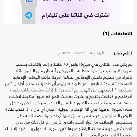
اشترك في قناتنا على تليغرام
التعليقات (1)
الأربعاء، 18-05-2022
02:39 م
كاظم صابر
لم يكن عدد القتلى في مجزرة الباغوز 70 فقط و إنما بالآلاف بحسب
شهود كانوا قريبين من المنطقة . الذي جرى أنه كان في الباغوز عائلات
لأفراد من تنظيم داعش الإرهابي صناعة أمريكا فأتت الجماعة الإرهابية
المسماة "قسد" التابعة لأمريكا و حاصرتهم أي حاصرت نساء و أطفال "غير
مسلحين " لتمنعهم من الهرب ثم أتت عدة طائرات و شنت غارات كثيفة
أحرقتهم و قطَعت جثثهم و نشرت بعضت المواقع صوراً فظيعة لأشلاء
متفحمة ممزقة ثم حذفت الصور كما هي العادة و سرعان ما جرى تجاهل
هذه المجزرة الرهيبة في آلة الإعلام الدولية . على أي حال ، إذا تهرب طغاة
الأرض المقترفون لجريمة من مسؤوليتها أو اخترعوا قصة كاذبة فلن
يستطيعوا الإفلات من جبار السماوات و الأرض . و كل ذلك من دون
الحديث عن جريمة مدينة الرقة و غيرها في سوريا .لا حول و لا قوة إلا بالله
وحسبنا الله و نعم الوكيل . الله غالب .