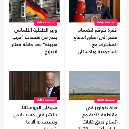
سياسة دولية
سياسة دولية
أنقرة تتوقع انضمام
وزير الداخلية الألماني
مصر إلى اتفاق الدفاع
يحذر من هجمات "حرب
المشترك مع
هجينة" بعد حادثة مطار
السعودية وباكستان
لايبزيج
سياسة دولية
سياسة دولية
حالة طوارئ في
سرطان البروستاتا
مقاطعة كندية مع
ينتشر في جسد بايدن
اتساع حريق غابات
ويسبب له آلاما