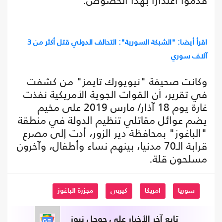
قدموا اعتذارا بهذا الخصوص.
اقرأ أيضا: "الشبكة السورية": التحالف الدولي قتل أكثر من 3
آلاف سوري
وكانت صحيفة "نيويورك تايمز" من كشفت
في تقرير، أن القوات الجوية الأمريكية نفذت
غارة يوم 18 آذار/ مارس 2019 على مخيم
يضم عوائل مقاتلي تنظيم الدولة في منطقة
"الباغوز" بمحافظة دير الزور، أدت إلى مصرع
قرابة الـ70 مدنيا، بينهم نساء وأطفال، وآخرون
مسلحون قلة.
سوريا
امريكا
كيربي
مجزرة الباغوز
تابع آخر الأخبار على جوجل نيوز