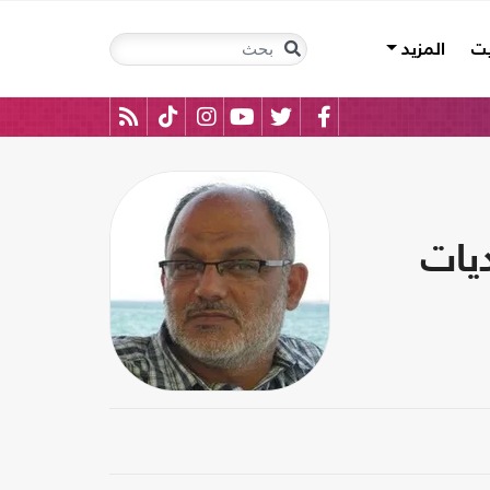
يت
المزيد
يات