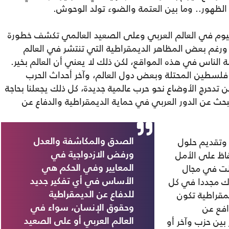
ي الظهور.. وما بين العتمة والضوء تولد الوحوش.
اليوم في العالم العربي وعلى الصعيد العالمي تكشف خطورة
، ورغم بعض المظاهر الديمقراطية التي تنتشر في العالم
الناس في هذه المواقع، لكن ذلك لا يعني أن العالم بخير.
 فلسطين المحتلة وبعض دول العالم، وآخر أحداث الحرب
من تدحرج الأوضاع نحو حرب عالمية جديدة، كل ذلك يجعلنا بحاجة
لبحث عن الدور العربي في حماية الديمقراطية والدفاع عن
 وتقديم حلول
الصدق والمكاشفة والعدل
فاظ على الأمل
ورفض الازدواجية في
طت في مجال
المعايير وفي الحكم هي
رك مجددا في كل
الأساس في أي تفكير جديد
يمقراطية تكون
للدفاع عن الديمقراطية
افع عن
وحقوق الإنسان، سواء في
بين حزب وآخر أو
العالم العربي أو على الصعيد