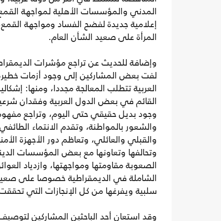
المدني والمؤسسات الأهلية لمواجهة القمع،
إعلامية جديدة لفضح الفساد ومواجهة القمع
المرأة على صعيد الشأن العام.
وإضافة للحديث عن تراجع مؤشرات الديمقراطي
لفت بعض المشاركين إلى وجود أزمات خطيرة
العربية تتطلب المعالجة مجددا، ومنها: إشكالي
القائم في بعض الدول العربية وفقدان شرعي
وجود بديل حقيقي حتى اليوم، وتراجع مفهوم 
والشعور بالمواطنة، وتقدم الانتماء الطائف
والقبلي والعائلي، وتعاظم دور الأجهزة الأمن
وتحالفها وتعاونها مع بعض المؤسسات الديني
الصعوبة مقاومتها ومواجهتها، وازدياد العوائ
الشاملة في الديمقراطية خصوصا على صعيد ا
سلبية ويفرغها من كل الإنجازات التي تحققت 
وقد استعان أحد الباحثين المشاركين لتوصيف 