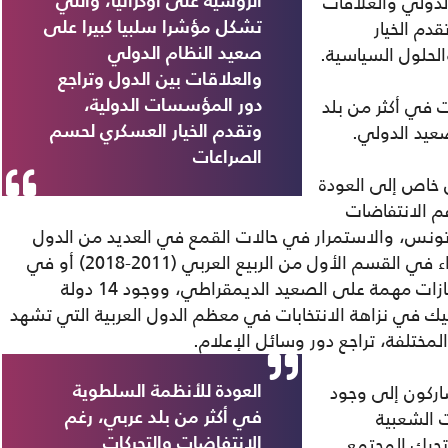
لدولي والعلاقات
الروسية على أوكرانيا، والتي
دم الخيار
تشكل مؤشرا سلبيا كبيرا على
لحلول السياسية.
صعيد النظام الدولي
والعلاقات بين الدول وتراجع
ت في أكثر من بلد
دور المؤسسات الدولية،
عيد الدولي.
وتقدم الخيار العسكري لحسم
الصراعات
 خاص إلى العودة
م الانتفاضات
تونس، والاستمرار في حالات القمع في العديد من الدول
العربية، وفشل معظم التحركات الشعبية سواء في القسم الأول من الربيع العربي (2011-2018) أو في
القسم الثاني (2018 – 2020) في تحقيق إنجازات مهمة على الصعيد الديمقراطي، ووجود 14 دولة
يك في نزاهة الانتخابات في معظم الدول العربية التي تشهد
لمختلفة، تراجع دور وسائل الإعلام.
اركون إلى وجود
العودة للأنظمة السلطوية
ت الشعبية
في أكثر من بلد عربي، رغم
تحرك المجتمع
الانتفاضات والتحركات