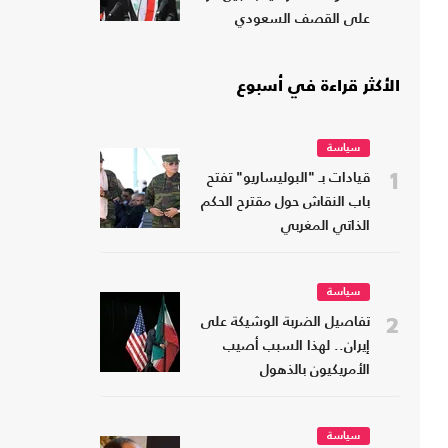
على القصف السعودي
الأكثر قراءة في أسبوع
سياسة
1
قيادات بـ "البوليساريو" تفتح
باب النقاش حول مقترح الحكم
الذاتي المغربي
سياسة
2
تفاصيل الضربة الوشيكة على
إيران.. لهذا السبب أصيب
الأمريكيون بالذهول
سياسة