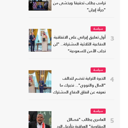
ترامب يطلب تحقيقا ويخشى من
"جرأة إيران"
سياسة
3
أول تعليق إيراني على الاتفاقية
الدفاعية الثلاثية المشتركة.. "لن
تجلب الأمن للسعودية"
سياسة
4
الخبرة التركية تنضم لتحالف
"المال والنووي".. نخبرك ما
نعرفه عن اتفاق الدفاع المشترك
سياسة
5
العامري يطالب "فصائل
المقاومة" العراقية بتأجيل الرد