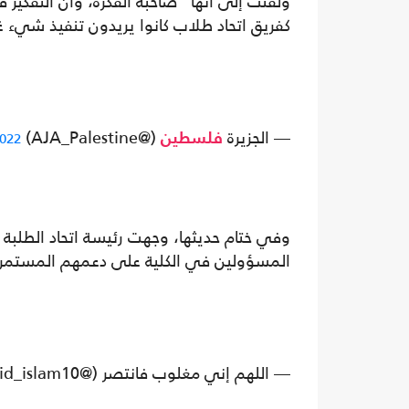
ولفتت إلى أنها "صاحبة الفكرة، وأن التفكير
كفريق اتحاد طلاب كانوا يريدون تنفيذ شيء 
— الجزيرة
(@AJA_Palestine)
2022
فلسطين
وفي ختام حديثها، وجهت رئيسة اتحاد الطلبة
المسؤولين في الكلية على دعمهم المستمر 
— اللهم إني مغلوب فانتصر (@Said_islam10)