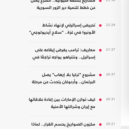
23:36
مشاريع بتكلفة مليونية.. الشرع يعلن
عن خطط لتنمية دير الزور السورية
22:24
تحريض إسرائيلي لإنهاء نشاط
الأونروا في غزة.. "سلاح أيديولوجي"
21:37
معاريف: ترامب يفرض إيقاعه على
إسرائيل.. ونتنياهو يواجه تراجعًا في
هامش القرار
20:37
مشروع "تركيا بلا إرهاب" يصل
البرلمان.. وأردوغان يتحدث عن مرحلة
جديدة
20:31
كيف توازن الإمارات بين إعادة علاقاتها
مع إيران وشراكتها الأمنية
بـ"إسرائيل"؟
20:21
مخزون الصواريخ يحسم القرار.. لماذا