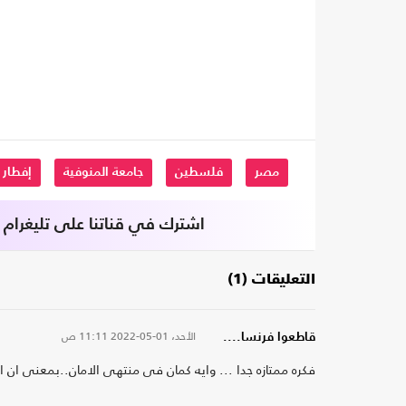
مصر
فلسطين
جامعة المنوفية
إفطار
اشترك في قناتنا على تليغرام
التعليقات (1)
الأحد، 01-05-2022
11:11 ص
قاطعوا فرنسا....
فكره ممتازه جدا ... وايه كمان فى منتهى الامان..بمعنى ان ا