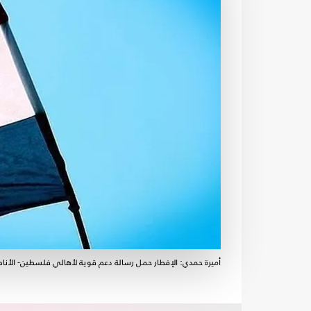
أميرة حمدي: الإفطار حمل رسالة دعم قوية لأهالي فلسطين- الأن