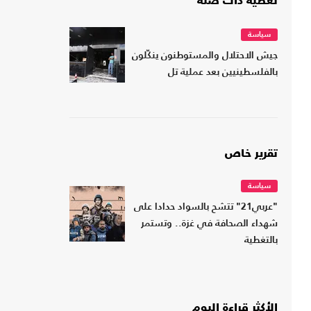
تغطية ذات صلة
سياسة
جيش الاحتلال والمستوطنون ينكّلون
بالفلسطينيين بعد عملية تل
تقرير خاص
سياسة
"عربي21" تتشح بالسواد حدادا على
شهداء الصحافة في غزة.. وتستمر
بالتغطية
الأكثر قراءة اليوم