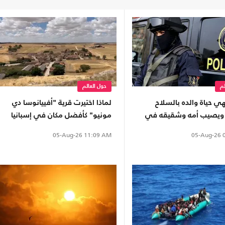
لم
حول العالم
ي حياة والده بالسلاح
لماذا اختيرت قرية "أفييانوسا دي
ويصيب أمه وشقيقه في
مونيو" كأفضل مكان في إسبانيا
ية
لرؤية الكسوف المقبل؟
05-Aug-26
0
05-Aug-26
11:09 AM