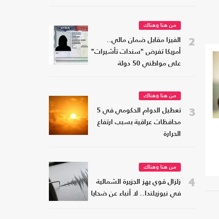
من هنا وهناك
2
الفيزا مقابل ضمان مالي..
أمريكا تفرض "سندات تأشيرات"
على مواطني 50 دولة
من هنا وهناك
3
تعطيل الدوام الحكومي في 5
محافظات عراقية بسبب ارتفاع
الحرارة
من هنا وهناك
4
زلزال قوي يهز الجزيرة الشمالية
في نيوزيلندا.. لا أنباء عن ضحايا