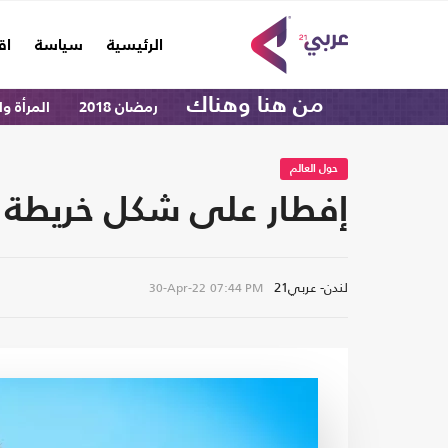
(current)
الرئيسية
سياسة
اق
من هنا وهناك
رمضان 2018
المرأة و
حول العالم
إفطار على شكل خريطة 
لندن- عربي21
30-Apr-22
07:44 PM