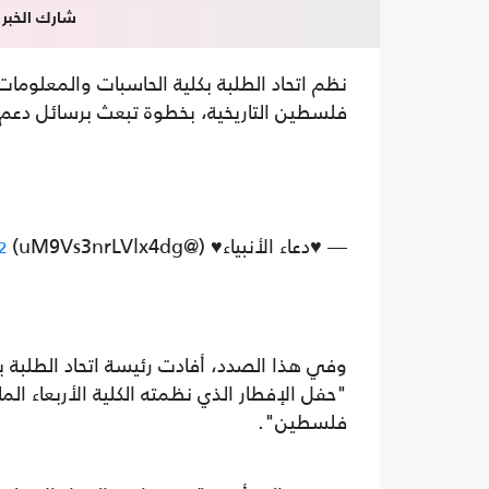
شارك الخبر
نظم اتحاد الطلبة بكلية الحاسبات والمعلو
فلسطين التاريخية، بخطوة تبعث برسائل دع
— ♥️دعاء الأنبياء♥️ (@uM9Vs3nrLVlx4dg)
2
وفي هذا الصدد، أفادت رئيسة اتحاد الطلبة ب
فلسطين".