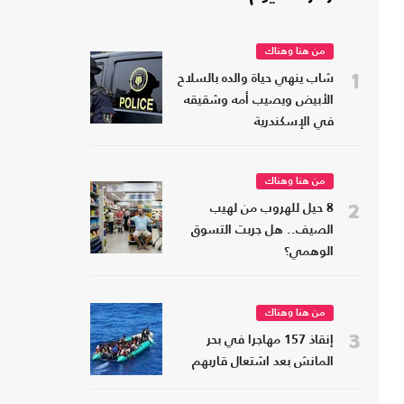
من هنا وهناك
1
شاب ينهي حياة والده بالسلاح
الأبيض ويصيب أمه وشقيقه
في الإسكندرية
من هنا وهناك
2
8 حيل للهروب من لهيب
الصيف.. هل جربت التسوق
الوهمي؟
من هنا وهناك
3
إنقاذ 157 مهاجرا في بحر
المانش بعد اشتعال قاربهم