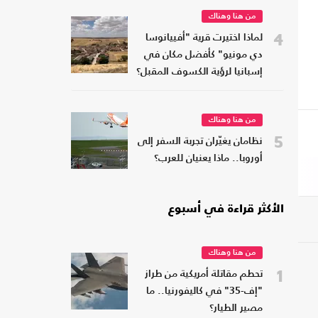
من هنا وهناك
4
لماذا اختيرت قرية "أفييانوسا
دي مونيو" كأفضل مكان في
إسبانيا لرؤية الكسوف المقبل؟
من هنا وهناك
5
نظامان يغيّران تجربة السفر إلى
أوروبا.. ماذا يعنيان للعرب؟
الأكثر قراءة في أسبوع
من هنا وهناك
1
تحطم مقاتلة أمريكية من طراز
"إف-35" في كاليفورنيا.. ما
مصير الطيار؟