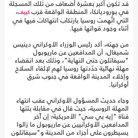
قد تكون أكبر بعشرة أضعاف من تلك المسجلة
في بوروديانكا، المنطقة الواقعة قرب
،
كييف
التي اتُّهمت روسيا بارتكاب انتهاكات فيها في
أثناء وجود قواتها فيها.
من جهته، أكد رئيس الوزراء الأوكراني دينيس
شميغال، أن المدافعين عن ماريوبول
"سيقاتلون حتى النهاية"، وذلك بعد انقضاء
مهلة نهائية حدّدتها روسيا لهم لإلقاء السلاح
وإخلاء المدينة الواقعة في جنوب شرق
أوكرانيا.
وجاء حديث المسؤول الأوكراني عقب انتهاء
المهلة الروسية، حيث قال في مقابلة بثتها
قناة "إيه بي سي" الأمريكية؛ إن آخر
المدافعين الأوكرانيين عن ماريوبول ما زالوا
يسيطرون على أجزاء من المدينة و"سيقاتلون