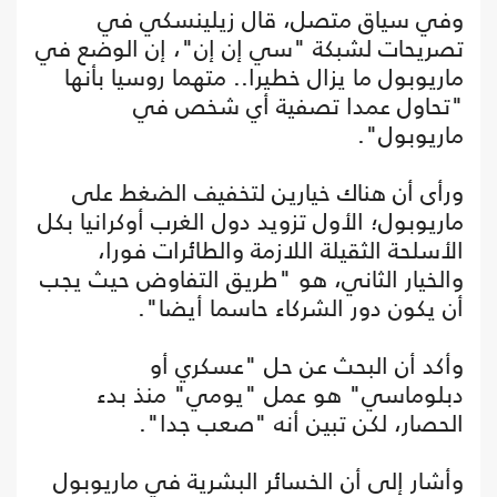
وفي سياق متصل، قال زيلينسكي في
تصريحات لشبكة "سي إن إن"، إن الوضع في
ماريوبول ما يزال خطيرا.. متهما روسيا بأنها
"تحاول عمدا تصفية أي شخص في
ماريوبول".
ورأى أن هناك خيارين لتخفيف الضغط على
ماريوبول؛ الأول تزويد دول الغرب أوكرانيا بكل
الأسلحة الثقيلة اللازمة والطائرات فورا،
والخيار الثاني، هو "طريق التفاوض حيث يجب
أن يكون دور الشركاء حاسما أيضا".
وأكد أن البحث عن حل "عسكري أو
دبلوماسي" هو عمل "يومي" منذ بدء
الحصار، لكن تبين أنه "صعب جدا".
وأشار إلى أن الخسائر البشرية في ماريوبول