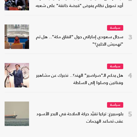
أريد تمويل نظام يفرض "قبضة خانقة" على شعبه
سياسة
3
سجال سعودي إماراتي حول "اتفاق مكة".. هل تم
"تهميش الخليج؟"
سياسة
4
هل يحكم الـ"صراصير" الهند؟.. نخبرك عن مشاهير
وفنانين وصلوا إلى السلطة
سياسة
5
بلومبيرغ: تركيا تقيّد حركة الملاحة في البحر الأسود
عقب تصاعد الهجمات