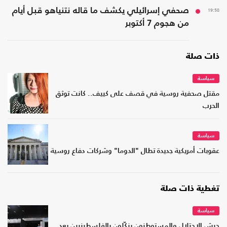
19:58
صحفي إسرائيلي يكشف ما قاله نتنياهو قبل أيام
من هجوم 7 أكتوبر
ذات صلة
سياسة
مقتل صحفية روسية في قصف على كييف.. كانت توثق
الحرب
سياسة
عقوبات أمريكية جديدة تطال "الدوما" وشركات دفاع روسية
تغطية ذات صلة
سياسة
جيش الاحتلال والمستوطنون ينكّلون بالفلسطينيين بعد