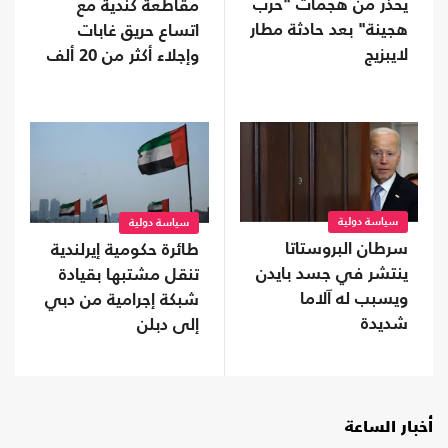
يحذر من هجمات "حرب
مقاطعة كندية مع
هجينة" بعد حادثة مطار
اتساع حريق غابات
لايبزيج
وإجلاء أكثر من 20 ألف
شخص
سياسة دولية
سياسة دولية
سرطان البروستاتا
طائرة حكومية إيرلندية
ينتشر في جسد بايدن
تنقل مشتبها بقيادة
ويسبب له آلاما
شبكة إجرامية من دبي
شديدة
إلى دبلن
أخبار الساعة