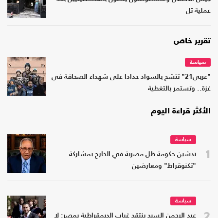
عملية تل
تقرير خاص
سياسة
"عربي21" تتشح بالسواد حدادا على شهداء الصحافة في
غزة.. وتستمر بالتغطية
الأكثر قراءة اليوم
سياسة
1
تدشين حكومة ظل مصرية في الخارج بمشاركة
"تكنوقراط" ومعارضين
سياسة
2
عبد الرحمن السيد ينتقد غياب الديمقراطية بمصر: لا