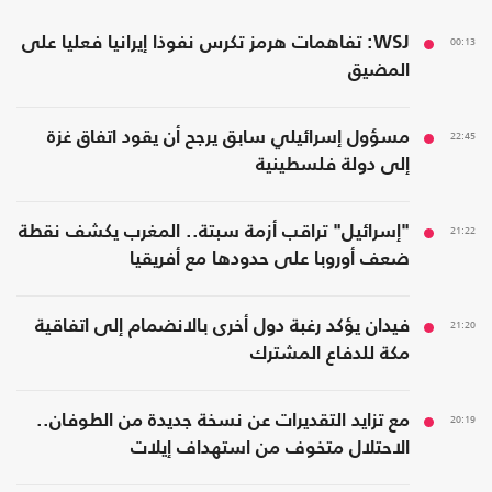
00:13
WSJ: تفاهمات هرمز تكرس نفوذا إيرانيا فعليا على
المضيق
22:45
مسؤول إسرائيلي سابق يرجح أن يقود اتفاق غزة
إلى دولة فلسطينية
21:22
"إسرائيل" تراقب أزمة سبتة.. المغرب يكشف نقطة
ضعف أوروبا على حدودها مع أفريقيا
21:20
فيدان يؤكد رغبة دول أخرى بالانضمام إلى اتفاقية
مكة للدفاع المشترك
20:19
مع تزايد التقديرات عن نسخة جديدة من الطوفان..
الاحتلال متخوف من استهداف إيلات