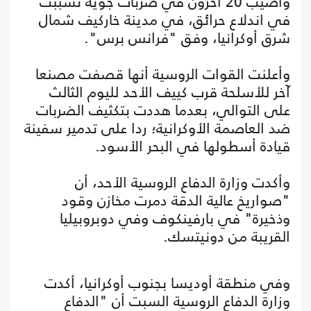
وأصيب 20 آخرون في ضربات جوية تسببت
في اندلاع حرائق، في مدينة خاركيف شمال
شرق أوكرانيا، وفق "فرانس برس".
وأعلنت القوات الروسية أنها قصفت مصنعا
آخر للأسلحة قرب كييف الأحد لليوم الثالث
على التوالي، بعدما هددت بتكثيف الضربات
ضد العاصمة الأوكرانية؛ ردا على تدمير سفينة
قيادة أسطولها في البحر الأسود.
وأكدت وزارة الدفاع الروسية الأحد، أن
"صواريخ عالية الدقة دمرت مخازن وقود
وذخيرة" في بارفينكوف وفي دوبروبيليا
القريبة من دونيتسك.
وفي منطقة أوديسا بجنوب أوكرانيا، أكدت
وزارة الدفاع الروسية السبت أن "الدفاع