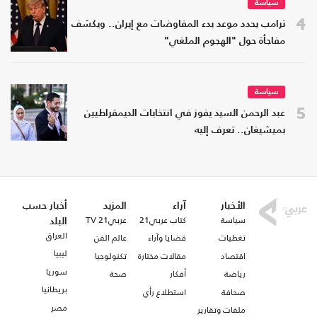
سياسة
4
ترامب يحدد موعد بدء المفاوضات مع إيران.. ويكشف
مفاجأة حول "الهجوم الملغي"
سياسة
5
عبد الرحمن السيد يفوز في انتخابات الديمقراطيين
بميشيغان.. تعرف إليه
الأخبار
آراء
المزيد
أخبار حسب
سياسة
كتاب عربي21
عربي21 TV
البلد
العراق
تغطيات
قضايا وآراء
عالم الفن
ليبيا
اقتصاد
مقالات مختارة
تكنولوجيا
سوريا
رياضة
أفكار
صحة
بريطانيا
صحافة
استطلاع رأي
مصر
ملفات وتقارير