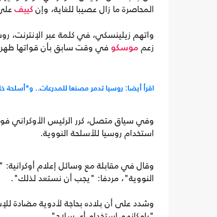
المحاصرة ما زال عصيبا للغاية، وإن
على 
كييف
واتهم زيلينسكي، في كلمة عبر الإنترنت، روس
زعم
في وقت سابق بأن قواتها طهرت 
موسكو
اقرأ أيضا: روسيا تدمر مصنعا للمدرعات.. و"أسلحة خا
وفي سياق متصل، كرر الرئيس الأوكراني فولو
استخدام روسيا للأسلحة النووية.
وقال في مقابلة مع وسائل إعلام أوكرانية: "ي
النووية"، مردفا: "يجب أن نستعد لذلك".
وشدد على أن بلاده بحاجة لأدوية مضادة للإ
"بإمكانهم استخدام أي سلاح".