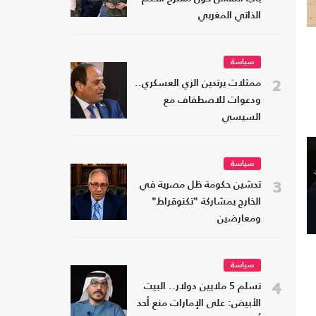
الذاتي المغربي
سياسة
2
ممثلات يرتدين الزي العسكري..
ودعوات للاصطفاف مع
السيسي
سياسة
3
تدشين حكومة ظل مصرية في
الخارج بمشاركة "تكنوقراط"
ومعارضين
سياسة
4
تسلم 5 ملايين دولار.. البيت
الأبيض: على الإمارات منع أحد