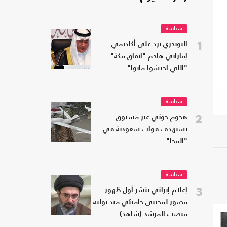
سياسة
1
التويجري يرد على أكاديمي
إماراتي هاجم "اتفاق مكة"..
"اللي اختشوا ماتوا"
سياسة
2
هجوم حوثي غير مسبوق
يستهدف قوات سعودية في
"المخا"
سياسة
3
إعلام إيراني ينشر أول ظهور
مصور لمجتبى خامنئي منذ توليه
منصب المرشد (شاهد)