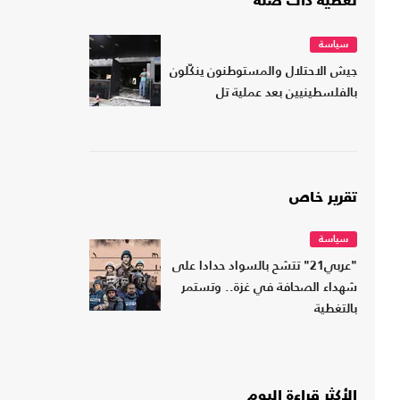
تغطية ذات صلة
سياسة
جيش الاحتلال والمستوطنون ينكّلون
بالفلسطينيين بعد عملية تل
تقرير خاص
سياسة
"عربي21" تتشح بالسواد حدادا على
شهداء الصحافة في غزة.. وتستمر
بالتغطية
الأكثر قراءة اليوم