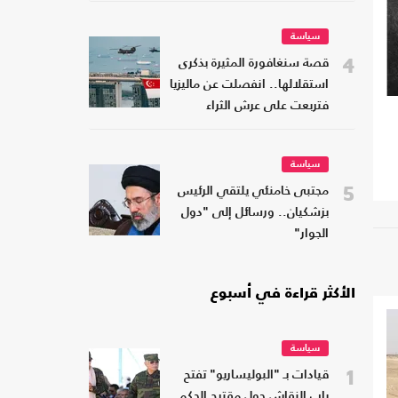
سياسة
4
قصة سنغافورة المثيرة بذكرى
استقلالها.. انفصلت عن ماليزيا
فتربعت على عرش الثراء
سياسة
5
مجتبى خامنئي يلتقي الرئيس
بزشكيان.. ورسائل إلى "دول
الجوار"
الأكثر قراءة في أسبوع
سياسة
1
قيادات بـ "البوليساريو" تفتح
باب النقاش حول مقترح الحكم