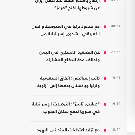
03:23
ارتفاع بأسعار النفط بعد إعلان إيران
عن شروطها لفتح "هرمز"
00:31
مع صعود تركيا في المتوسط والقرن
الأفريقي.. شكوى إسرائيلية من
الافتقار للعمق البحري في المنطقة
21:56
عن التصعيد العسكري في اليمن
وتحالف مكة للدفاع المشترك
19:21
كاتب إسرائيلي: اتفاق السعودية
وتركيا وباكستان يدفعنا إلى "زاوية
خطرة"
19:10
"صاندي تايمز": التوغلات الإسرائيلية
في سوريا تدفع سكان الجنوب
للمقاومة
18:44
مع تزايد اعتداءات المتدينين اليهود