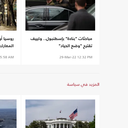
مباحثات "بناءة" بإسطنبول.. وكييف
روسيا أو
تقترح "وضع الحياد"
المعارك
5:58 AM
29-Mar-22
12:32 PM
المزيد في سياسة