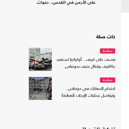
على الأرمن في القدس.. دعوات
مسيحية لردع الاحتلال
ذات صلة
سياسة
قصف على كييف.. أوكرانيا تستعيد
ماكاريف وقتال عنيف بدونباس
سياسة
احتدام المعارك في دونباس..
وتواصل عمليات الإجلاء (تغطية)