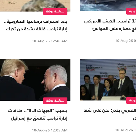
لية
سياسة دولية
ة ترامب.. الجيش الأمريكي
بعد استنزاف ترسانتها الصاروخية..
ئج حصاره على الموانئ
إدارة ترامب قلقة بشدة من تحرك
روسي صيني
10-Aug-26
0
10-Aug-26
12:46 AM
لية
سياسة دولية
الصربي يحذر: نحن على شفا
بسبب "الجبهات الـ 3".. خلافات
ى
إدارة ترامب تتعمق مع إسرائيل
10-Aug-26
1
10-Aug-26
12:05 AM