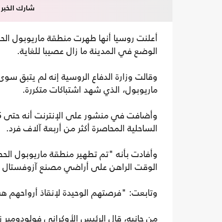
شارك الخبر
أعلنت روسيا أنها طهرت منطقة ماريوبول الحضر
الوضع في المدينة ما زال عصيبا للغاية.
وقالت وزارة الدفاع الروسية إنه لم يتبق س
ماريوبول، الذي شهد اشتباكات متكررة.
الساحلية المحاصرة أكثر من أربعة آلاف فرد.
وأفادت بأنه "تم تطهير منطقة ماريوبول الحضر
الوقت الراهن على أراضي مصنع آزوفستال 
وتابعت: "فرصتهم الوحيدة لإنقاذ أرواحهم ه
من جانبه، قال الرئيس الأوكراني فولودومير