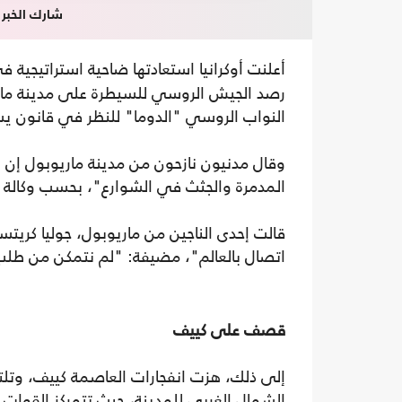
شارك الخبر
أعلنت أوكرانيا استعادتها ضاحية استراتيجية 
رصد الجيش الروسي للسيطرة على مدينة ماري
النواب الروسي "الدوما" للنظر في قانون يس
وقال مدنيون نازحون من مدينة ماريوبول إن
المدمرة والجثث في الشوارع"، بحسب وكالة
قالت إحدى الناجين من ماريوبول، جوليا كريتسك
اتصال بالعالم"، مضيفة: "لم نتمكن من طلب
قصف على كييف
إلى ذلك، هزت انفجارات العاصمة كييف، وتلت
الشمال الغربي للمدينة، حيث تتمركز القو