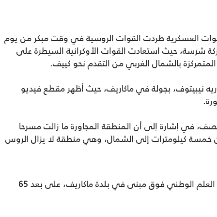
ن القوات العسكرية طردت القوات الروسية في وقت مبكر من يوم
ركة شرسة، حيث استعادت القوات الأوكرانية السيطرة على
متمركزة بالشمال الغربي من التقدم نحو كييف.
يه نيبيتوف، بجولة في ماكاريف، حيث أظهر مقطع فيديو
رة.
صف، في إشارة إلى أن المنطقة المجاورة ما زالت مسرحا
من خمسة كيلومترات إلى الشمال، وهي منطقة لا يزال الروس
وتظهر مقاطع الفيديو جنودا أوكرانيين يلفون العلم الوطني فوق مبنى في بلدة ماكاريف، على بعد 65