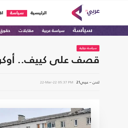
(current)
الرئيسية
سياسة
اق
سياسة
سياسة عربية
مقابلات
حقوق 
سياسة دولية
قصف على كييف.. أوكران
لندن – عربي21
22-Mar-22
05:37 PM