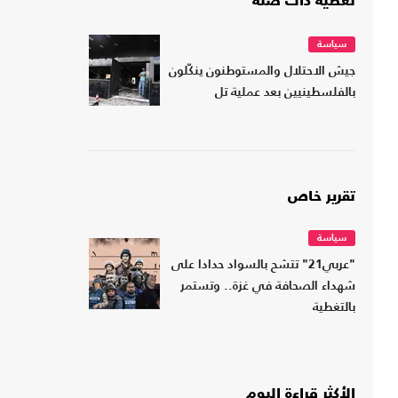
تغطية ذات صلة
سياسة
جيش الاحتلال والمستوطنون ينكّلون
بالفلسطينيين بعد عملية تل
تقرير خاص
سياسة
"عربي21" تتشح بالسواد حدادا على
شهداء الصحافة في غزة.. وتستمر
بالتغطية
الأكثر قراءة اليوم