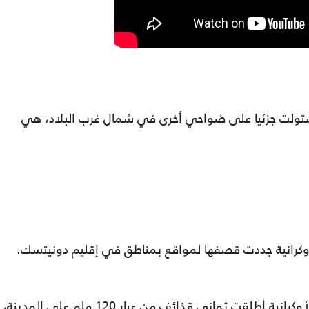
 استولت جزئيا على ضواحي أخرى في شمال غرب البلاد، هي
وكرانية جددت قصفها لمواقع بمناطق في إقليم دونيتسك.
وذكرت وكالة نوفتسي الروسية، أن القوات الأوكرانية أطلقت ثماني قذائف من عيار 120 ملم على المدينة،