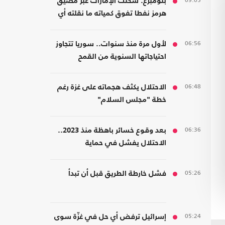
09:05
بلومبرغ: شحنت الإمارات عبر مضيق
هرمز نفطا تفوق كمياته ما نقلته أي
دولة أخرى
06:56
لأول مرة منذ سنوات.. سوريا تتجاوز
احتياجاتها السنوية من القمح
06:48
الاحتلال يكثف هجماته على غزة رغم
خطة "مجلس السلام"
06:36
بعد وقوع خسائر باهظة منذ 2023..
الاحتلال يفشل في حماية
مستوطنيه من خطر الصواريخ
05:26
فشل خارطة الطريق قبل أن تبدأ
05:24
إسرائيل ترفض أي حل في غزّة سوى