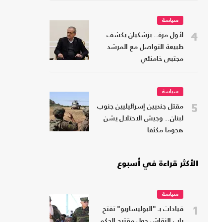
سياسة
4
لأول مرة.. بزشكيان يكشف
طبيعة التواصل مع المرشد
مجتبى خامنئي
سياسة
5
مقتل جنديين إسرائيليين جنوب
لبنان.. وجيش الاحتلال يشن
هجوما مكثفا
الأكثر قراءة في أسبوع
سياسة
1
قيادات بـ "البوليساريو" تفتح
باب النقاش حول مقترح الحكم