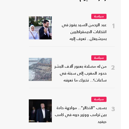
سياسة
1
عبد الرحمن السيد يفوز في
انتخابات الديمقراطيين
بميشيغان.. تعرف إليه
سياسة
2
من له مصلحة بعبور آلاف البشر
حدود المغرب إلى سبتة في
ساعات؟.. نخبرك ما نعرفه
سياسة
3
بسبب "الذخائر".. مواجهة حادة
بين ترامب ووزير حربه في كامب
ديفيد