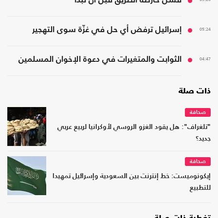
فشل خارطة الطريق قبل أن تبدأ
05:24
إسرائيل ترفض أي حل في غزّة سوى التهجير
04:47
الثوابت والمتغيرات في دعوة الإخوان المسلمين
ذات صلة
صحافة
"تلغراف": هل يقود الغزو الروسي لأوكرانيا لربيع عربي
جديد؟
صحافة
إيكونوميست: خط إنترنت بين السعودية وإسرائيل تمهيدا
للتطبيع