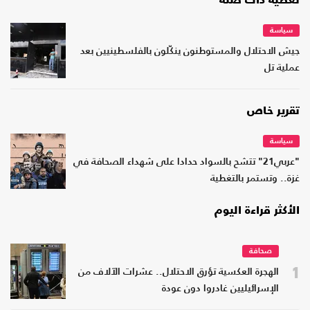
تغطية ذات صلة
سياسة
جيش الاحتلال والمستوطنون ينكّلون بالفلسطينيين بعد
عملية تل
تقرير خاص
سياسة
"عربي21" تتشح بالسواد حدادا على شهداء الصحافة في
غزة.. وتستمر بالتغطية
الأكثر قراءة اليوم
صحافة
1
الهجرة العكسية تؤرق الاحتلال.. عشرات الآلاف من
الإسرائيليين غادروا دون عودة