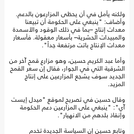
ولكنه يأمل في أن يحظى المزارعون بالدعم.
وأضاف: "ينبغي على الحكومة أن تبيعنا
معدات إنتاج –بما في ذلك الوقود والأسمدة
والمبيدات الحشرية– بأسعار معقولة. فأسعار
معدات الإنتاج باتت مرتفعة جداً".
وأما عبد الكريم حسين، وهو مزارع قمح آخر من
الشرقية التي في الجوار، فقال إن سعر القمح
الجديد سوف يشجع المزارعين على إنتاج
المزيد.
وقال حسين في تصريح لموقع "ميدل إيست
آي": "ينبغي على المزارعين دعم الحكومة
وإنقاذ بلدهم من الانهيار".
وتابع حسين إن السياسة الجديدة تخدم