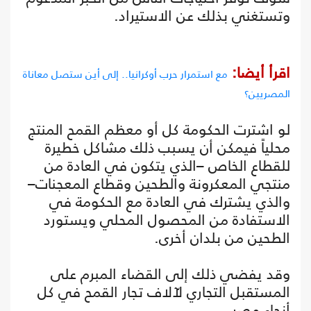
وتستغني بذلك عن الاستيراد.
اقرأ أيضا:
مع استمرار حرب أوكرانيا.. إلى أين ستصل معاناة
المصريين؟
لو اشترت الحكومة كل أو معظم القمح المنتج
محلياً فيمكن أن يسبب ذلك مشاكل خطيرة
للقطاع الخاص –الذي يتكون في العادة من
منتجي المعكرونة والطحين وقطاع المعجنات–
والذي يشترك في العادة مع الحكومة في
الاستفادة من المحصول المحلي ويستورد
الطحين من بلدان أخرى.
وقد يفضي ذلك إلى القضاء المبرم على
المستقبل التجاري لآلاف تجار القمح في كل
أنحاء مصر.