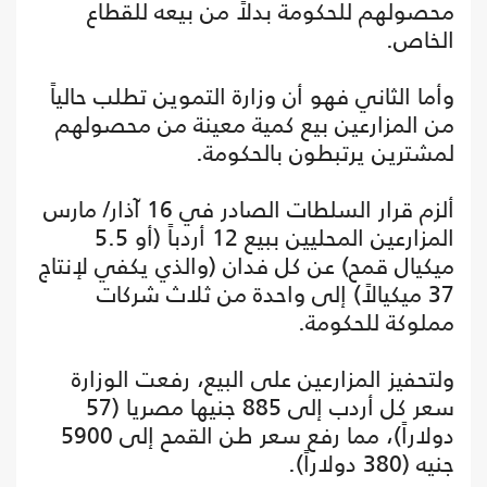
محصولهم للحكومة بدلاً من بيعه للقطاع
الخاص.
وأما الثاني فهو أن وزارة التموين تطلب حالياً
من المزارعين بيع كمية معينة من محصولهم
لمشترين يرتبطون بالحكومة.
ألزم قرار السلطات الصادر في 16 آذار/ مارس
المزارعين المحليين ببيع 12 أردباً (أو 5.5
ميكيال قمح) عن كل فدان (والذي يكفي لإنتاج
37 ميكيالاً) إلى واحدة من ثلاث شركات
مملوكة للحكومة.
ولتحفيز المزارعين على البيع، رفعت الوزارة
سعر كل أردب إلى 885 جنيها مصريا (57
دولاراً)، مما رفع سعر طن القمح إلى 5900
جنيه (380 دولاراً).