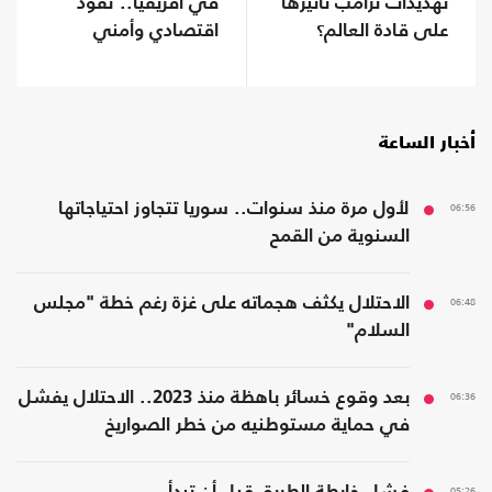
تهديدات ترامب تأثيرها
في أفريقيا.. نفوذ
على قادة العالم؟
اقتصادي وأمني
يتوسع
أخبار الساعة
06:56
لأول مرة منذ سنوات.. سوريا تتجاوز احتياجاتها
السنوية من القمح
06:48
الاحتلال يكثف هجماته على غزة رغم خطة "مجلس
السلام"
06:36
بعد وقوع خسائر باهظة منذ 2023.. الاحتلال يفشل
في حماية مستوطنيه من خطر الصواريخ
05:26