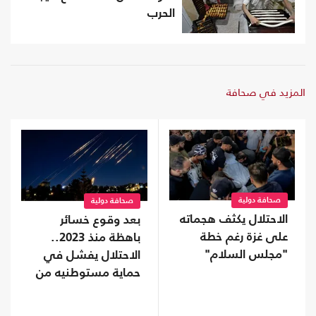
الحرب
المزيد في صحافة
صحافة دولية
صحافة دولية
الاحتلال يكثف هجماته
بعد وقوع خسائر
على غزة رغم خطة
باهظة منذ 2023..
"مجلس السلام"
الاحتلال يفشل في
حماية مستوطنيه من
خطر الصواريخ