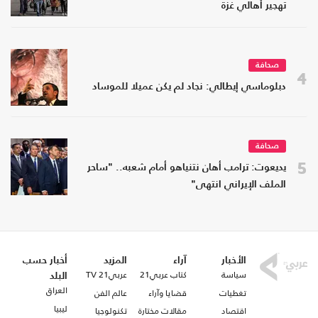
تهجير أهالي غزة
صحافة
4
دبلوماسي إيطالي: نجاد لم يكن عميلا للموساد
صحافة
5
يديعوت: ترامب أهان نتنياهو أمام شعبه.. "ساحر
الملف الإيراني انتهى"
الأخبار
آراء
المزيد
أخبار حسب
سياسة
كتاب عربي21
عربي21 TV
البلد
العراق
تغطيات
قضايا وآراء
عالم الفن
ليبيا
اقتصاد
مقالات مختارة
تكنولوجيا