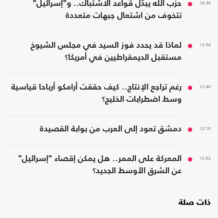
14:36
حزب الله يبدّل قواعد الاشتباك.. و"إسرائيل"
تتخوف من اشتعال جبهات متعددة
12:54
لماذا قد يحدد فوز السيد في مجلس الشيوخ
مستقبل الديمقراطيين في أمريكا؟
12:40
رغم تراجع الإنتاج.. كيف حققت أرامكو أرباحا قياسية
وسط اضطرابات الخليج؟
12:10
دمشق تعود إلى العرب من بوابة القصيدة
12:02
المعركة على الممر.. هل يمكن إقصاء "إسرائيل"
عن الشرق الأوسط الجديد؟
ذات صلة