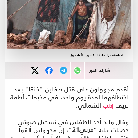
الجناة هددوا عائلة الطفلين- الأناضول
شارك الخبر
أقدم مجهولون على قتل طفلين "خنقا" بعد
اختطافهما لمدة يوم واحد، في مخيمات أطمة
بريف
الشمالي.
إدلب
وقال والد أحد الطفلين في تسجيل صوتي
حصلت عليه "
عربي21
"، إن مجهولين ألقوا
جثتي الطفلين خالد عوض (3 أعوام) وابنة عمه