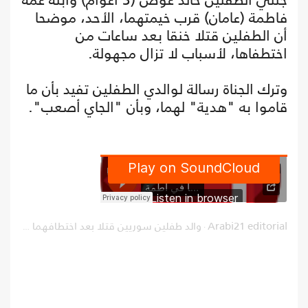
فاطمة (عامان) قرب خيمتهما، الأحد، موضحا
أن الطفلين قتلا خنقا بعد ساعات من
اختطفاها، لأسباب لا تزال مجهولة.
وترك الجناة رسالة لوالدي الطفلين تفيد بأن ما
قاموا به "هدية" لهما، وبأن "الجاي أصعب".
Arabi21 editorial
والد طفلين سوريين قتلا بعد اختطافهما في أطمة
·