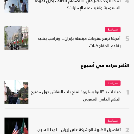
4
لماذا تتردد مصر في الانضمام لتحالف بحري تقوده
السعودية وتغيب عنه الإمارات؟
سياسة
5
أمريكا ترفع عقوبات مرتبطة بإيران.. وترامب يشيد
بتقدم المفاوضات
الأكثر قراءة في أسبوع
سياسة
1
قيادات بـ "البوليساريو" تفتح باب النقاش حول مقترح
الحكم الذاتي المغربي
سياسة
2
تفاصيل الضربة الوشيكة على إيران.. لهذا السبب