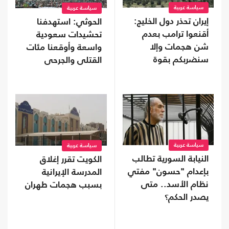
سياسة عربية
سياسة عربية
إيران تحذر دول الخليج:
الحوثي: استهدفنا
أقنعوا ترامب بعدم
تحشيدات سعودية
شن هجمات وإلا
واسعة وأوقعنا مئات
سنضربكم بقوة
القتلى والجرحى
سياسة عربية
سياسة عربية
النيابة السورية تطالب
الكويت تقرر إغلاق
بإعدام "حسون" مفتي
المدرسة الإيرانية
نظام الأسد.. متى
بسبب هجمات طهران
يصدر الحكم؟