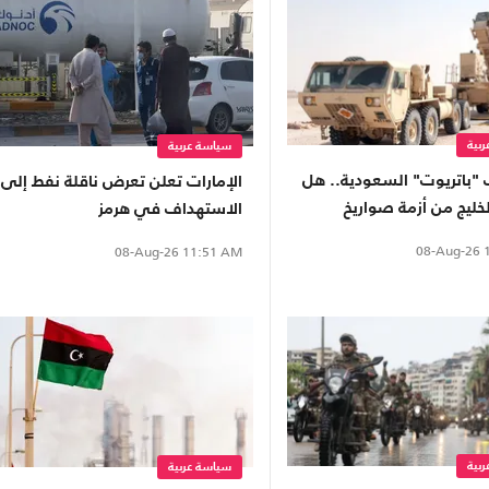
بية
سياسة عربية
 "باتريوت" السعودية.. هل
الإمارات تعلن تعرض ناقلة نفط إلى
خليج من أزمة صواريخ
الاستهداف في هرمز
؟
08-Aug-26
1
08-Aug-26
11:51 AM
بية
سياسة عربية