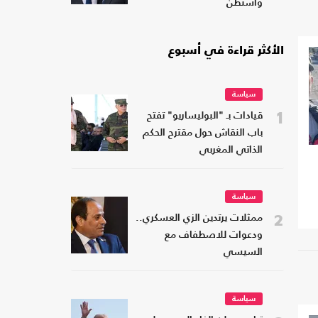
واشنطن
الأكثر قراءة في أسبوع
سياسة
1
قيادات بـ "البوليساريو" تفتح
باب النقاش حول مقترح الحكم
الذاتي المغربي
سياسة
2
ممثلات يرتدين الزي العسكري..
ودعوات للاصطفاف مع
السيسي
سياسة