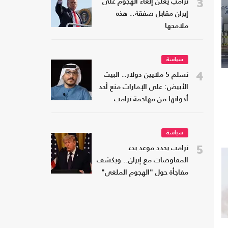
3
ترامب يعلن إلغاء الهجوم على
إيران مقابل صفقة.. هذه
ملامحها
سياسة
4
تسلم 5 ملايين دولار.. البيت
الأبيض: على الإمارات منع أحد
أدواتها من مهاجمة ترامب
سياسة
5
ترامب يحدد موعد بدء
المفاوضات مع إيران.. ويكشف
مفاجأة حول "الهجوم الملغي"