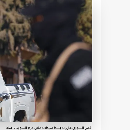
الأمن السوري قال إنه بسط سيطرته على مركز السويداء- سانا