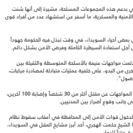
يلي بدعم هذه المجموعات المسلحة، مشيرة إلى أنها شنت
لأمنية والعسكرية، ما أسفر عن استشهاد عدد من أفراد قوى
في بعض أحياء السويداء، في وقت تبذل فيه الحكومة جهوداً
ن أجل استعادة السيطرة الكاملة وفرض الأمن بشكل دائم.
ندلعت مواجهات عنيفة بالأسلحة المتوسطة والثقيلة بين
خرى من البدو، على خلفية عمليات متبادلة لمصادرة مركبات،
ناضول".
وبحسب وكالة "سانا" الرسمية، أسفرت هذه المواجهات عن مقتل أكثر من 30 شخصاً وإصابة 100 آخرين،
جانب وقوع أضرار بين المدنيين.
لدخول قوات الأمن إلى المحافظة في أعقاب سقوط نظام
2024، حيث رفض حينها الشيخ حكمت الهجري، أحد أبرز مشايخ العقل في السويداء،
 حقناً للدماء.