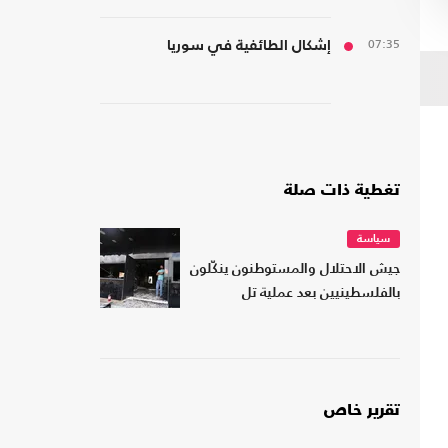
يحجب ما يتغير بواشنطن"
07:35
إشكال الطائفية في سوريا
تغطية ذات صلة
سياسة
جيش الاحتلال والمستوطنون ينكّلون
بالفلسطينيين بعد عملية تل
تقرير خاص