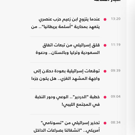
13:20
عندما يتزوج ابن زعيم حزب عنصري
يتعهد بمحاربة "أسلمة بريطانيا".. من
مسلمة!
11:19
قلق إسرائيلي من تبعات اتفاق
السعودية وتركيا وباكستان.. ودعوة
لتشكيل تحالفات موازية
09:39
توقعات إسرائيلية بعودة دحلان إلى
واجهة المشهد الغزي.. هل يكون جزءا
من ترتيبات ما بعد الحرب؟
09:04
خطبة "الدردير".. الوعي ودور النخبة
في المجتمع الليبي!
08:34
تحذير إسرائيلي من "تسونامي"
أمريكي.. "انشغالنا بصراعات الداخل