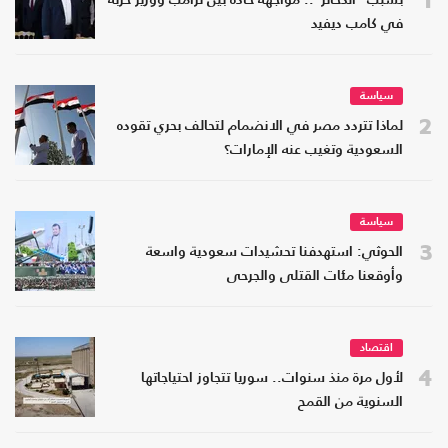
بسبب "الذخائر".. مواجهة حادة بين ترامب ووزير حربه
في كامب ديفيد
سياسة
2
لماذا تتردد مصر في الانضمام لتحالف بحري تقوده
السعودية وتغيب عنه الإمارات؟
سياسة
3
الحوثي: استهدفنا تحشيدات سعودية واسعة
وأوقعنا مئات القتلى والجرحى
اقتصاد
4
لأول مرة منذ سنوات.. سوريا تتجاوز احتياجاتها
السنوية من القمح