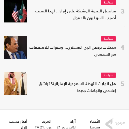
سياسة
3
تفاصيل الضربة الوشيكة على إيران.. لهذا السبب
أصيب الأمريكيون بالذهول
سياسة
4
ممثلات يرتدين الزي العسكري.. ودعوات للاصطفاف
مع السيسي
سياسة
5
هل انهارت التهدئة السعودية الإماراتية؟ تراشق
إعلامي واتهامات جديدة
الأخبار
آراء
المزيد
أخبار حسب
سياسة
كتاب عربي21
عربي21 TV
البلد