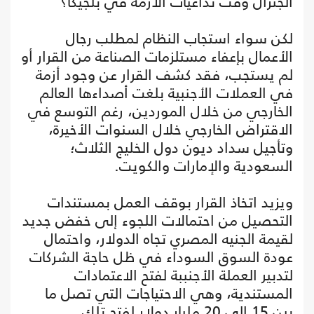
الجنرال وقت تداعيات الأزمة في بلجيكا؟
لكن سواء استجاب النظام لمطلب رجال
الأعمال بإعفاء مستلزمات الصناعة من القرار أو
لم يستجب، فقد كشف القرار عن وجود أزمة
في العملات الأجنبية بلغت أصداءها العالم
الخارجي من خلال الموردين، رغم التوسع في
الاقتراض الخارجي خلال السنوات الأخيرة،
وتأجيل سداد ديون دول الخليج الثلاث؛
السعودية والإمارات والكويت.
ويزيد اتخاذ القرار بوقف العمل بمستندات
التحصيل من احتمالات اللجوء إلى خفض جديد
لقيمة الجنيه المصري تجاه الدولار، واحتمال
عودة السوق السوداء في ظل حاجة الشركات
لتدبير العملة الأجنببة لفتح الاعتمادات
المستندية، وهي الاحتياجات التي تصل ما
بين 15 إلى 20 مليار دولار لفتح تلك