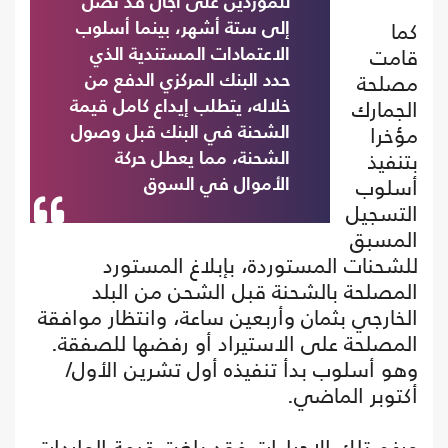
للموردين على آجال قد تصل
كما
إلى ستة أشهر، بينما أسلوب
قامت
الاعتمادات المستندية الذي
مصلحة
حدد البنك المركزي الدفع من
الجمارك
خلاله، يتطلب إيداع كامل قيمة
مؤخرا
الشحنة في البنك قبل وصول
بتنفيذ
الشحنة، مما يعطل حركة
أسلوب
الأموال في السوق
التسجيل
المسبق
للشحنات المستوردة، بإبلاغ المستورد
المصلحة بالشحنة قبل الشحن من البلد
الخارجي بثمان وأربعين ساعة، وانتظار موافقة
المصلحة على الاستيراد أو رفضها للصفقة.
وهو أسلوب بدأ تنفيذه أول تشرين الأول/
أكتوبر الماضي.
ورغم تلك الإجراءات فقد بلغت قيمة الواردات