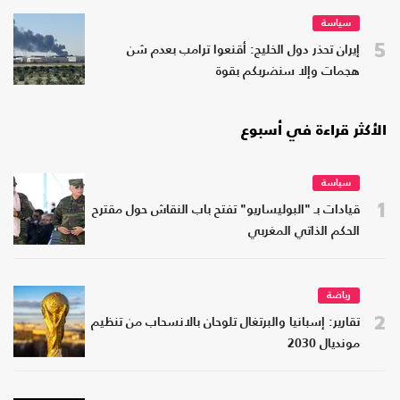
سياسة
5
إيران تحذر دول الخليج: أقنعوا ترامب بعدم شن
هجمات وإلا سنضربكم بقوة
الأكثر قراءة في أسبوع
سياسة
1
قيادات بـ "البوليساريو" تفتح باب النقاش حول مقترح
الحكم الذاتي المغربي
رياضة
2
تقارير: إسبانيا والبرتغال تلوحان بالانسحاب من تنظيم
مونديال 2030