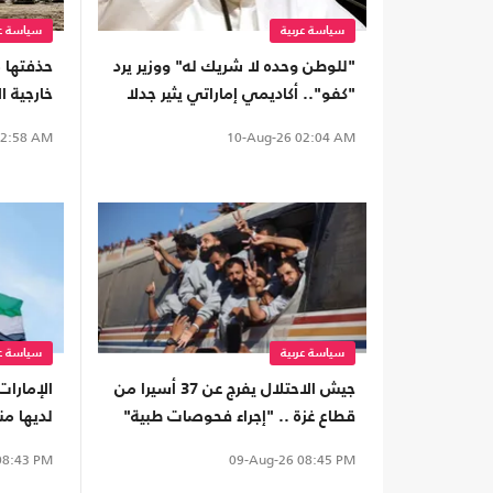
سياسة عربية
سياسة عر
"للوطن وحده لا شريك له" ووزير يرد
حذفتها م
"كفو".. أكاديمي إماراتي يثير جدلا
خارجية ا
بمنشور عن الولاء
"لإسرائي
2:58 AM
10-Aug-26
02:04 AM
سياسة عربية
سياسة عر
جيش الاحتلال يفرج عن 37 أسيرا من
الإمارات
قطاع غزة .. "إجراء فحوصات طبية"
لديها منذ 10 سنوات.. م
8:43 PM
09-Aug-26
08:45 PM