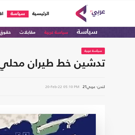
(current)
الرئيسية
سياسة
اق
سياسة
سياسة عربية
مقابلات
حقوق 
سياسة عربية
تدشين خط طيران محلي بي
لندن- عربي21
20-Feb-22
05:10 PM