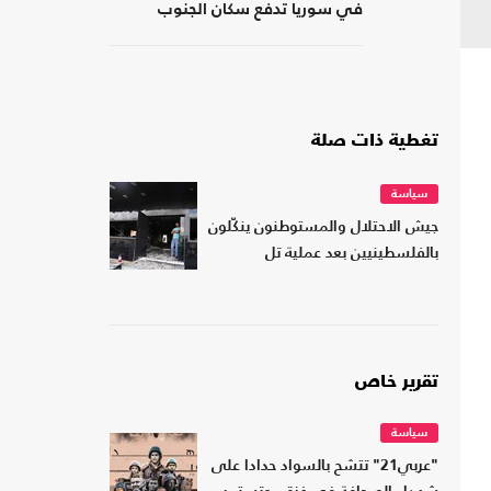
في سوريا تدفع سكان الجنوب
للمقاومة
تغطية ذات صلة
سياسة
جيش الاحتلال والمستوطنون ينكّلون
بالفلسطينيين بعد عملية تل
تقرير خاص
سياسة
"عربي21" تتشح بالسواد حدادا على