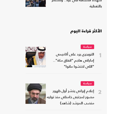
شهداء الصحافة في غزة.. وتستمر
بالتغطية
الأكثر قراءة اليوم
سياسة
1
التويجري يرد على أكاديمي
إماراتي هاجم "اتفاق مكة"..
"اللي اختشوا ماتوا"
سياسة
2
إعلام إيراني ينشر أول ظهور
مصور لمجتبى خامنئي منذ توليه
منصب المرشد (شاهد)