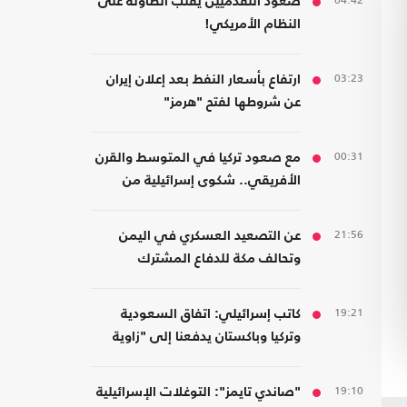
04:42
صعود التقدميين يقلب الطاولة على
النظام الأمريكي!
03:23
ارتفاع بأسعار النفط بعد إعلان إيران
عن شروطها لفتح "هرمز"
00:31
مع صعود تركيا في المتوسط والقرن
الأفريقي.. شكوى إسرائيلية من
الافتقار للعمق البحري في المنطقة
21:56
عن التصعيد العسكري في اليمن
وتحالف مكة للدفاع المشترك
19:21
كاتب إسرائيلي: اتفاق السعودية
وتركيا وباكستان يدفعنا إلى "زاوية
خطرة"
19:10
"صاندي تايمز": التوغلات الإسرائيلية