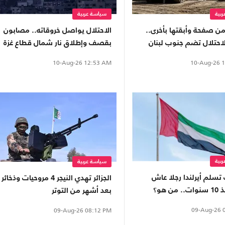
بية
سياسة عربية
ن صفحة وأبقتها بأخرى..
الاحتلال يواصل خروقاته.. مصابون
لاحتلال تضم جنوب لبنان
بقصف وإطلاق نار شمال قطاع غزة
ل"
وجنوبه
10-Aug-26
1
10-Aug-26
12:53 AM
بية
سياسة عربية
 تسلم أيرلندا رجلا عاش
الجزائر تهدي النيجر 4 مروحيات وذخائر
ن هو؟
بعد أشهر من التوتر
09-Aug-26
0
09-Aug-26
08:12 PM