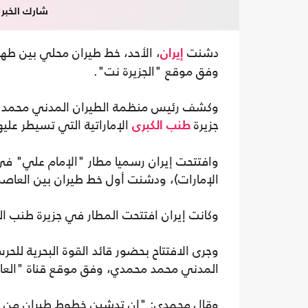
شارك الخبر
دشنت
، الأحد، خط طيران محلي بين طهر
إيران
وفق موقع "الجزيرة نت".
وكشف رئيس منظمة الطيران المدني محمد مح
جزيرة
الإماراتية التي تسيطر عليه
طنب الكبرى
وافتتحت إيران رسميا مطار "الإمام علي" في ج
الإمارات)، ودشنت أول خط طيران بين العاصم
وكانت إيران افتتحت المطار في جزيرة طنب الك
وجرى الافتتاح بحضور قائد القوة البحرية لل
المدني محمد محمدي، وفق موقع قناة "العال
وقال محمدي: "إن تدشين خطوط طيران من مختل