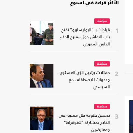
الأكثر قراءة في أسبوع
سياسة
1
قيادات بـ "البوليساريو" تفتح
باب النقاش حول مقترح الحكم
الذاتي المغربي
سياسة
2
ممثلات يرتدين الزي العسكري..
ودعوات للاصطفاف مع
السيسي
سياسة
3
تدشين حكومة ظل مصرية في
الخارج بمشاركة "تكنوقراط"
ومعارضين