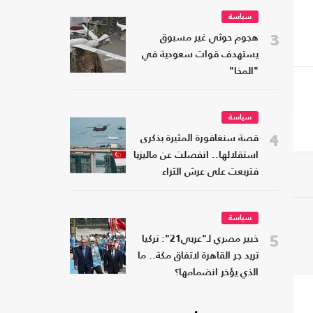
سياسة
3
هجوم حوثي غير مسبوق
يستهدف قوات سعودية في
"المخا"
سياسة
4
قصة سنغافورة المثيرة بذكرى
استقلالها.. انفصلت عن ماليزيا
فتربعت على عرش الثراء
سياسة
5
خبير مصري لـ"عربي21": تركيا
تريد جر القاهرة لاتفاق مكة.. ما
الذي يؤخر انضمامها؟