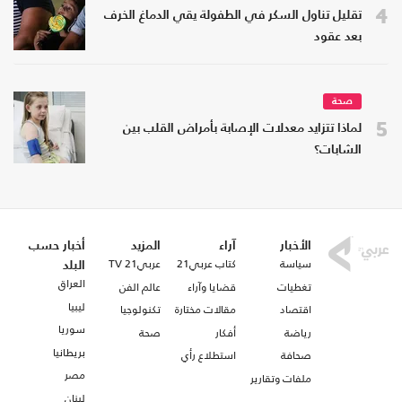
4
تقليل تناول السكر في الطفولة يقي الدماغ الخرف
بعد عقود
صحة
5
لماذا تتزايد معدلات الإصابة بأمراض القلب بين
الشابات؟
الأخبار
آراء
المزيد
أخبار حسب
سياسة
كتاب عربي21
عربي21 TV
البلد
العراق
تغطيات
قضايا وآراء
عالم الفن
ليبيا
اقتصاد
مقالات مختارة
تكنولوجيا
سوريا
رياضة
أفكار
صحة
بريطانيا
صحافة
استطلاع رأي
مصر
ملفات وتقارير
لبنان