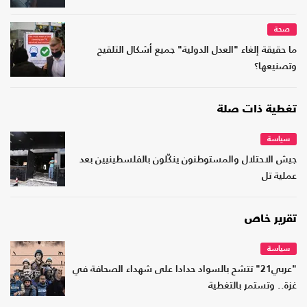
صحة
ما حقيقة إلغاء "العدل الدولية" جميع أشكال التلقيح
وتصنيعها؟
تغطية ذات صلة
سياسة
جيش الاحتلال والمستوطنون ينكّلون بالفلسطينيين بعد
عملية تل
تقرير خاص
سياسة
"عربي21" تتشح بالسواد حدادا على شهداء الصحافة في
غزة.. وتستمر بالتغطية