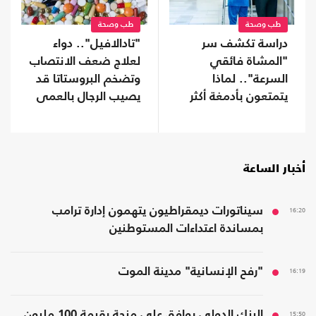
طب وصحة
طب وصحة
دراسة تكشف سر
"تادالافيل".. دواء
"المشاة فائقي
لعلاج ضعف الانتصاب
السرعة".. لماذا
وتضخم البروستاتا قد
يتمتعون بأدمغة أكثر
يصيب الرجال بالعمى
صحة؟
أخبار الساعة
16:20
سيناتورات ديمقراطيون يتهمون إدارة ترامب
بمساندة اعتداءات المستوطنين
16:19
"رفح الإنسانية" مدينة الموت
15:50
البنك الدولي يوافق على منحة بقيمة 100 مليون