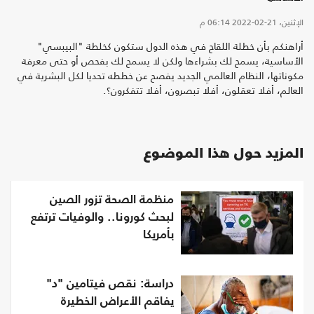
الإثنين، 21-02-2022
06:14 م
أراهنكم بأن خطلة اللقاح في هذه الدول ستكون كخلطة "البيبسي"
الأساسية، يسمح لك بشراءها ولكن لا يسمح لك بفحص أو حتى معرفة
مكوناتها، النظام العالمي الجديد يفصح عن خططه تحديا لكل البشرية في
العالم، أفلا تعقلون، أفلا تبصرون، أفلا تتفكرون؟.
المزيد حول هذا الموضوع
منظمة الصحة تزور الصين
لبحث كورونا.. والوفيات ترتفع
بأمريكا
دراسة: نقص فيتامين "د"
يفاقم الأعراض الخطيرة