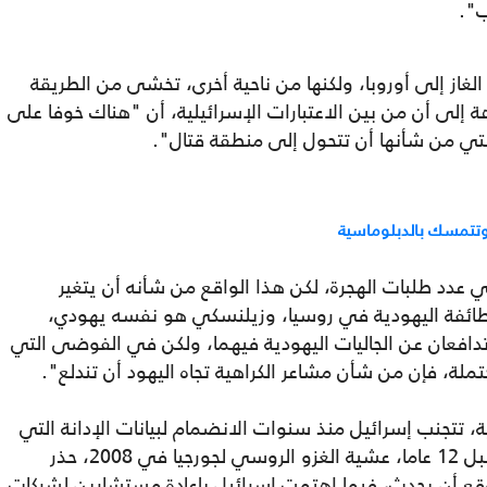
ب".
غاز إلى أوروبا، ولكنها من ناحية أخرى، تخشى من الطريقة
إلى أن من بين الاعتبارات الإسرائيلية، أن "هناك خوفا على
التي من شأنها أن تتحول إلى منطقة قتال".
 وتتمسك بالدبلوماسية
 عدد طلبات الهجرة، لكن هذا الواقع من شأنه أن يتغير
لطائفة اليهودية في روسيا، وزيلنسكي هو نفسه يهودي،
دافعان عن الجاليات اليهودية فيهما، ولكن في الفوضى التي
، فإن من شأن مشاعر الكراهية تجاه اليهود أن تندلع".
 تتجنب إسرائيل منذ سنوات الانضمام لبيانات الإدانة التي
تقودها الولايات المتحدة ضد روسيا، وحتى قبل 12 عاما، عشية الغزو الروسي لجورجيا في 2008، حذر
قع أن يحدث، فيما اهتمت إسرائيل بإعادة مستشارين لشركات