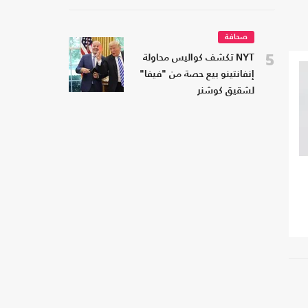
صحافة
5
NYT تكشف كواليس محاولة
إنفانتينو بيع حصة من "فيفا"
لشقيق كوشنر