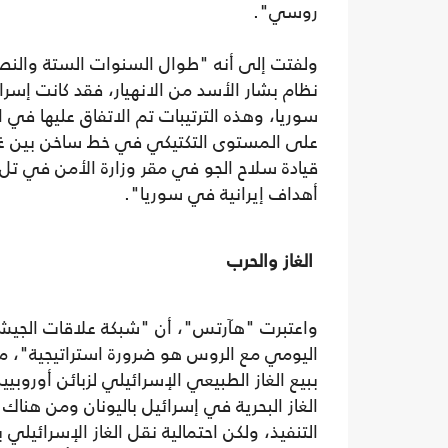
روسي".
ولفتت إلى أنه "طوال السنوات الستة والنصف
نظام بشار الأسد من الانهيار، فقد كانت إس
سوريا، وهذه الترتيبات تم الاتفاق عليها في
على المستوى التكتيكي في خط ساخن بين غر
قيادة سلاح الجو في مقر وزارة الأمن في ت
أهداف إيرانية في سوريا".
الغاز والحرب
واعتبرت "هآرتس"، أن "شبكة علاقات الجيش 
اليومي مع الروس هو ضرورة استراتيجية"، منوه
ببيع الغاز الطبيعي الإسرائيلي لزبائن أورو
الغاز البحرية في إسرائيل باليونان ومن هنا
التنفيذ، ولكن احتمالية نقل الغاز الإسرائيلي