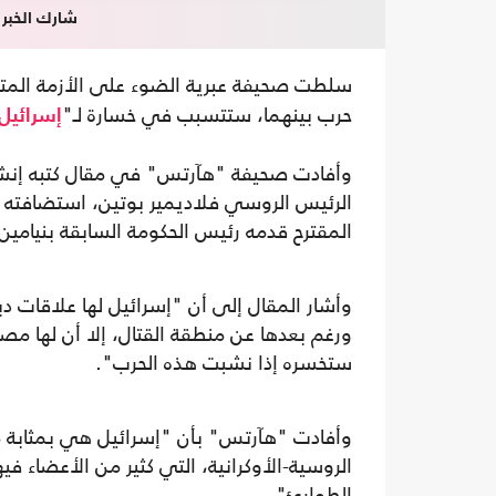
شارك الخبر
سلطت صحيفة عبرية الضوء على الأزمة المت
حرب بينهما، ستتسبب في خسارة لـ"
إسرائيل
وأفادت صحيفة "هآرتس" في مقال كتبه إنشل ب
الرئيس الروسي فلاديمير بوتين، استضافته 
المقترح قدمه رئيس الحكومة السابقة بنيامين
وأشار المقال إلى أن "إسرائيل لها علاقات
ورغم بعدها عن منطقة القتال، إلا أن لها مصل
ستخسره إذا نشبت هذه الحرب".
وأفادت "هآرتس" بأن "إسرائيل هي بمثابة مد
الروسية-الأوكرانية، التي كثير من الأعضاء ف
الطوارئ".