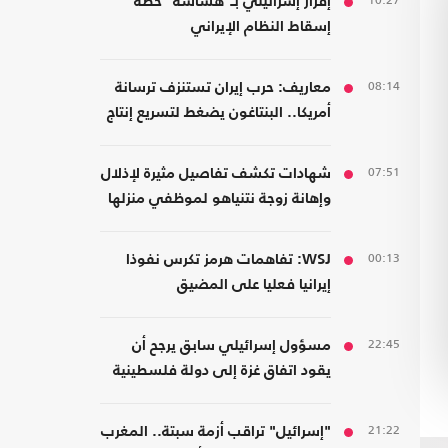
10:27
إقرار إسرائيلي بـ"هشاشة" خطة
إسقاط النظام الإيراني
08:14
معاريف: حرب إيران تستنزف ترسانة
أمريكا.. البنتاغون يضغط لتسريع إنتاج
الأسلحة
07:51
شهادات تكشف تفاصيل مثيرة لإذلال
وإهانة زوجة نتنياهو لموظفي منزلها
00:13
WSJ: تفاهمات هرمز تكرس نفوذا
إيرانيا فعليا على المضيق
22:45
مسؤول إسرائيلي سابق يرجح أن
يقود اتفاق غزة إلى دولة فلسطينية
21:22
"إسرائيل" تراقب أزمة سبتة.. المغرب