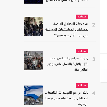
المظلم" من الاتفاق مع حماس
صحافة
2
هذه خطة الاحتلال الخاصة
لمستقبل الميليشيات المسلحة
في غزة.. أين سيذهبون؟
صحافة
3
وثيقة: مجلس السلام يتعهد
لـ"إسرائيل" بالعمل على تهجير
أهالي غزة
صحافة
4
بالتوازي مع التهديدات الخارجية..
الاحتلال يواجه قنبلة ديموغرافية
موقوتة