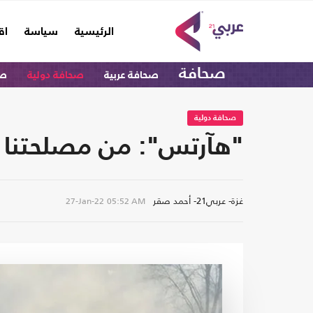
(current)
الرئيسية
سياسة
اق
صحافة
صحافة عربية
صحافة دولية
صح
صحافة دولية
"هآرتس": من مصلحتنا من
غزة- عربي21- أحمد صقر
27-Jan-22
05:52 AM