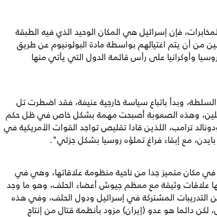
خابرات، فإن إسرائيل هي المكان الوحيد الذي فيه الطبقة
نين من أن يتم اغتيالهم بواسطة مادة البولونيوم عن طريق
يا وأوكرانيا على رأس قائمة الدول التي يأتي منها
لسلطة، وبدأ باتباع سياسة خارجية عنيفة، فقد اضطرت تل
لكرملين، وهذه الصعوبة أصبحت مهمة بشكل خاص في ظل حكم
ودونالد ترامب، اللذين قادا تقليص تواجد القوات الأمريكية في
بايدن، مع إبقاء فراغ تملؤه روسيا بشكل جزئي".
د في مكان متميز جدا من ناحية منظومة علاقاتها، وهي في
ها علاقات وثيقة مع معظم جيوش أعضاء الحلف، وهو ما وجد
من التدريبات المشتركة في إسرائيل ودول الحلف، وفي هذه
، لكن دائما هو عدو (إيران) مزود بأنظمة قتال من إنتاج