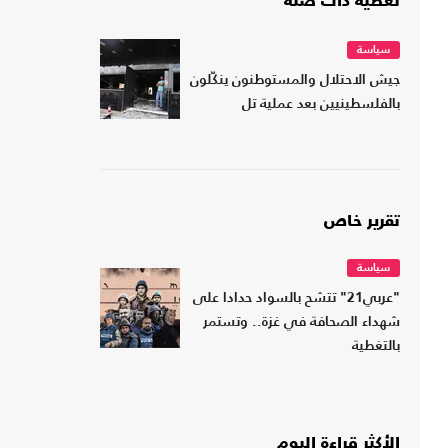
تغطية ذات صلة
سياسة
جيش الاحتلال والمستوطنون ينكّلون
بالفلسطينيين بعد عملية تل
تقرير خاص
سياسة
"عربي21" تتشح بالسواد حدادا على
شهداء الصحافة في غزة.. وتستمر
بالتغطية
الأكثر قراءة اليوم