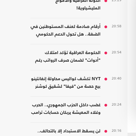
23:29
الدولة العراقية والأمواج
المليشياوية!
20:58
أرقام صادمة لعنف المستوطنين في
الضفة.. هل تحول الدعم الحكومي
إلى غطاء رسمي؟
20:54
الحكومة العراقية تؤكد امتلاك
"أدوات" لضمان صرف الرواتب رغم
الضغوط المالية
20:40
NYT تكشف كواليس محاولة إنفانتينو
بيع حصة من "فيفا" لشقيق كوشنر
20:24
غضب داخل الحزب الجمهوري.. الحرب
وغلاء المعيشة يربكان حسابات ترامب
20:16
لن يسقط الاستبداد إلا بالتحالف..