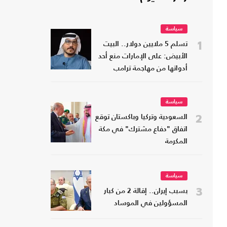
سياسة
1
تسلم 5 ملايين دولار.. البيت
الأبيض: على الإمارات منع أحد
أدواتها من مهاجمة ترامب
سياسة
2
السعودية وتركيا وباكستان توقع
اتفاق "دفاع مشترك" في مكة
المكرمة
سياسة
3
بسبب إيران.. إقالة 2 من كبار
المسؤولين في الموساد