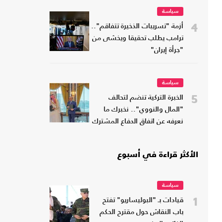
سياسة
4
أزمة "تسريبات الذخيرة تتفاقم"..
ترامب يطلب تحقيقا ويخشى من
"جرأة إيران"
سياسة
5
الخبرة التركية تنضم لتحالف
"المال والنووي".. نخبرك ما
نعرفه عن اتفاق الدفاع المشترك
الأكثر قراءة في أسبوع
سياسة
1
قيادات بـ "البوليساريو" تفتح
باب النقاش حول مقترح الحكم