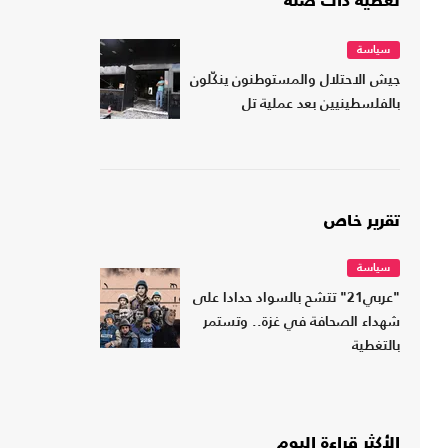
تغطية ذات صلة
سياسة
جيش الاحتلال والمستوطنون ينكّلون
بالفلسطينيين بعد عملية تل
تقرير خاص
سياسة
"عربي21" تتشح بالسواد حدادا على
شهداء الصحافة في غزة.. وتستمر
بالتغطية
الأكثر قراءة اليوم