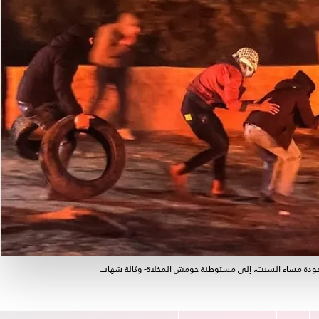
 عودة مساء السبت، إلى مستوطنة حومش المخلاة- وكالة شهاب