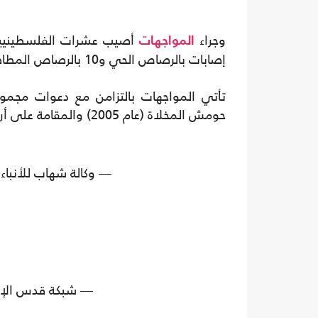
وجراء
المواجهات
إصابات بالرصاص الحي و10 بالرصاص المطاطي، فيما قالت وكالة "شهاب" إن فلسطينيا إصابته خطيرة.
تأتي المواجهات بالتزامن مع دعوات مجم
حومش المخلاة (عام 2005) والمقامة على أراضي القرية.
— وكالة شهاب للأنباء (@habAgency
— شبكة قدس الإخبارية