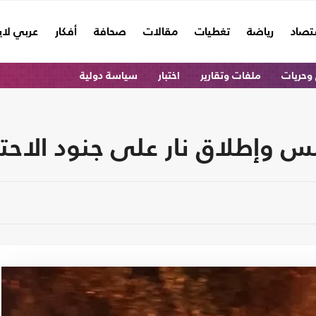
تصاد
رياضة
تغطيات
مقالات
صحافة
أفكار
عربي لا
وحريات
ملفات وتقارير
اختبار
سياسة دولية
س وإطلاق نار على جنود الاحت