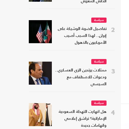
الذاتي المغربي
سياسة
2
تفاصيل الضربة الوشيكة على
إيران.. لهذا السبب أصيب
الأمريكيون بالذهول
سياسة
3
ممثلات يرتدين الزي العسكري..
ودعوات للاصطفاف مع
السيسي
سياسة
4
هل انهارت التهدئة السعودية
الإماراتية؟ تراشق إعلامي
واتهامات جديدة