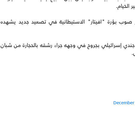
 الخيام.
ر صوب بؤرة "افيتار" الاستيطانية في تصعيد جديد يشهده
جندي إسرائيلي بجروح في وجهه جراء رشقه بالحجارة من شبان
.
December 