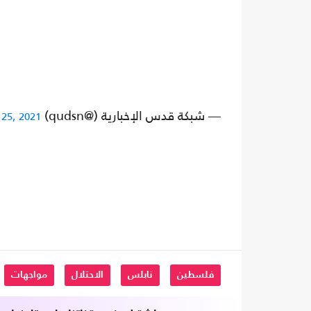
— شبكة قدس الإخبارية (@qudsn)
25, 2021
فلسطين
نابلس
الاحتلال
مواجهات