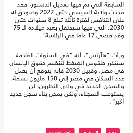
السابقة التي تم فيها تعديل الدستور، فقد
مددت ولاية السيسي حتى 2022 وصودق له
على التنافس لفترة ثالثة تبلغ 8 سنوات حتى
2030، التي فيها سيحتفل بعيد ميلاده الـ 75
وقد قضى 17 عاما في الرئاسة".
ورأت "هآرتس"، أنه "في السنوات القادمة
ستتكرر طقوس الضغط لتنظيم حقوق الإنسان
في مصر، وقبيل 2030 فإنه يتوقع أن يصل
عدد السكان في مصر إلى 150 مليون نسمة،
والسجن الجديد في وادي النطرون، لن
يستوعب السجناء، ولكن يمكن بناء سجن جديد
أكبر".
مصر
السيسي
الغاء الطوارئ