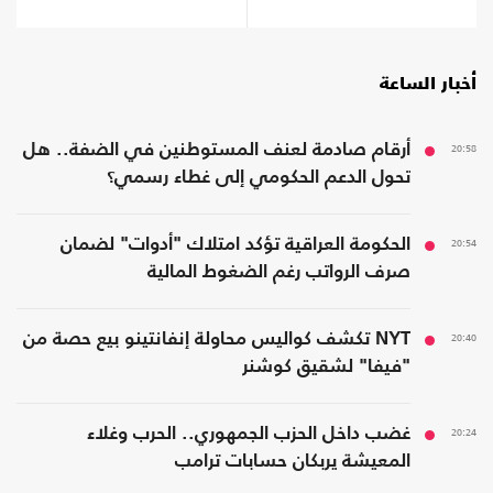
أخبار الساعة
20:58
أرقام صادمة لعنف المستوطنين في الضفة.. هل
تحول الدعم الحكومي إلى غطاء رسمي؟
20:54
الحكومة العراقية تؤكد امتلاك "أدوات" لضمان
صرف الرواتب رغم الضغوط المالية
20:40
NYT تكشف كواليس محاولة إنفانتينو بيع حصة من
"فيفا" لشقيق كوشنر
20:24
غضب داخل الحزب الجمهوري.. الحرب وغلاء
المعيشة يربكان حسابات ترامب