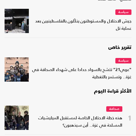
سياسة
جيش الاحتلال والمستوطنون ينكّلون بالفلسطينيين بعد
عملية تل
تقرير خاص
سياسة
"عربي21" تتشح بالسواد حدادا على شهداء الصحافة في
غزة.. وتستمر بالتغطية
الأكثر قراءة اليوم
صحافة
1
هذه خطة الاحتلال الخاصة لمستقبل الميليشيات
المسلحة في غزة.. أين سيذهبون؟