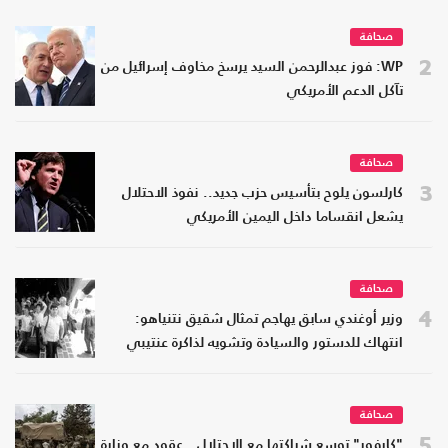
صحافة
2
WP: فوز عبدالرحمن السيد يرسخ مخاوف إسرائيل من
تآكل الدعم الأمريكي
صحافة
3
كارلسون يلوح بتأسيس حزب جديد.. نفوذ الاحتلال
يشعل انقساما داخل اليمين الأمريكي
صحافة
4
وزير أوغندي سابق يهاجم تمثال شقيق نتنياهو:
انتهاك للدستور والسيادة وتشويه لذاكرة عنتيبي
صحافة
5
"كارفور" توسع شراكتها مع الاحتلال.. عقود مع وزارة