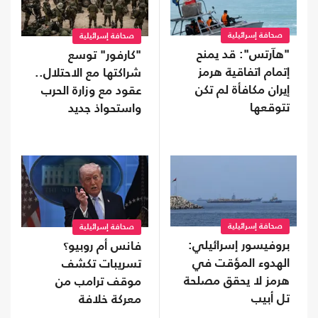
صحافة إسرائيلية
صحافة إسرائيلية
"هآرتس": قد يمنح
"كارفور" توسع
إتمام اتفاقية هرمز
شراكتها مع الاحتلال..
إيران مكافأة لم تكن
عقود مع وزارة الحرب
تتوقعها
واستحواذ جديد
صحافة إسرائيلية
صحافة إسرائيلية
بروفيسور إسرائيلي:
فانس أم روبيو؟
الهدوء المؤقت في
تسريبات تكشف
هرمز لا يحقق مصلحة
موقف ترامب من
تل أبيب
معركة خلافة
الجمهوريين