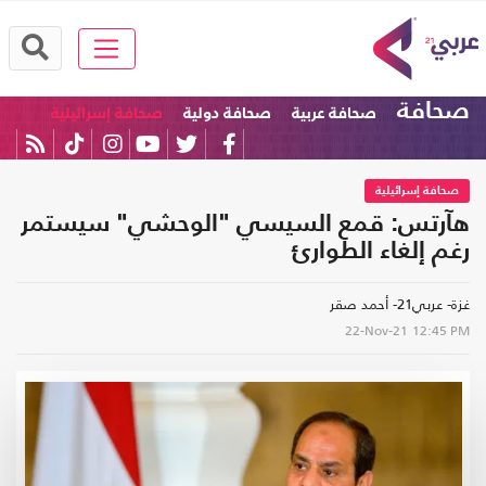
صحافة
صحافة عربية
صحافة دولية
صحافة إسرائيلية
صحافة إسرائيلية
هآرتس: قمع السيسي "الوحشي" سيستمر
رغم إلغاء الطوارئ
غزة- عربي21- أحمد صقر
22-Nov-21
12:45 PM