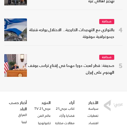
تهجير أهالي غزة
صحافة
4
بالتوازي مع التهديدات الخارجية.. الاحتلال يواجه قنبلة
ديموغرافية موقوتة
صحافة
5
صحيفة: قطر لعبت دورا مهما في إقناع ترامب بوقف
الهجوم على إيران
الأخبار
آراء
المزيد
أخبار حسب
سياسة
كتاب عربي21
عربي21 TV
البلد
العراق
تغطيات
قضايا وآراء
عالم الفن
ليبيا
اقتصاد
مقالات مختارة
تكنولوجيا