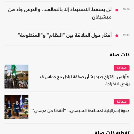
20:16
لن يسقط الاستبداد إلا بالتحالف.. والدرس جاء من
ميشيغان
19:33
أفكار حول العلاقة بين "النظام" و"المنظومة"
ذات صلة
صحافة
هآرتس: اقتراح جديد بشأن صفقة تبادل مع حماس قد
يؤدي لانفراجة
صحافة
دعوة إسرائيلية لمساعدة السيسي.. "أنقذنا من مرسي"
تغطية ذات صلة