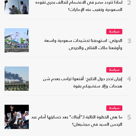
2
لماذا تتردد مصر في الانضمام لتحالف بحري تقوده
السعودية وتغيب عنه الإمارات؟
سياسة
3
الحوثي: استهدفنا تحشيدات سعودية واسعة
وأوقعنا مئات القتلى والجرحى
سياسة
4
إيران تحذر دول الخليج: أقنعوا ترامب بعدم شن
هجمات وإلا سنضربكم بقوة
سياسة
5
ما هي الخطوة التالية لـ"أيباك" بعد خسارتها أمام عبد
الرحمن السيد في ميشيغان؟