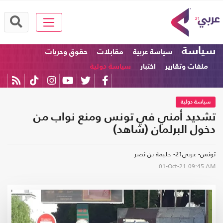
سياسة
سياسة عربية
مقابلات
حقوق وحريات
ملفات وتقارير
اختبار
سياسة دولية
سياسة دولية
تشديد أمني في تونس ومنع نواب من
دخول البرلمان (شاهد)
تونس- عربي21- حليمة بن نصر
01-Oct-21
09:45 AM