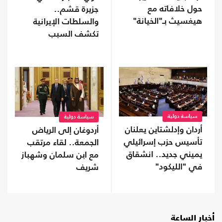
حول خلافاته مع
جزيرة قشم..
هيغسيث بـ"الخيانة"
والسلطات الإيرانية
تكشف السبب
سياسة دولية
سياسة دولية
أردان وإدلشتاين يعلنان
أردوغان إلى الرياض
تأسيس حزب إسرائيلي
الجمعة.. لقاء مرتقب
يميني جديد.. انشقاق
مع ابن سلمان وشهباز
في "الليكود"
شريف
أخبار الساعة