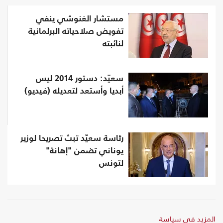
مستشار الغنوشي ينفي
تفويض صلاحياته البرلمانية
لنائبته
سعيّد: دستور 2014 ليس
أبديا وأستعد لتعديله (فيديو)
رئاسة سعيّد تبث تصريحا لوزير
يوناني تضمن "إهانة"
لتونس
المزيد في سياسة