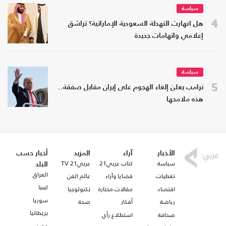
سياسة
4
هل انهارت التهدئة السعودية الإماراتية؟ تراشق
إعلامي واتهامات جديدة
سياسة
5
ترامب يعلن إلغاء الهجوم على إيران مقابل صفقة..
هذه ملامحها
الأخبار
آراء
المزيد
أخبار حسب
سياسة
كتاب عربي21
عربي21 TV
البلد
العراق
تغطيات
قضايا وآراء
عالم الفن
ليبيا
اقتصاد
مقالات مختارة
تكنولوجيا
سوريا
رياضة
أفكار
صحة
بريطانيا
صحافة
استطلاع رأي
مصر