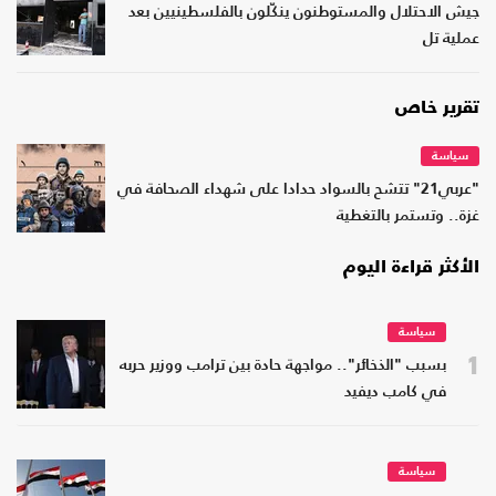
جيش الاحتلال والمستوطنون ينكّلون بالفلسطينيين بعد
عملية تل
تقرير خاص
سياسة
"عربي21" تتشح بالسواد حدادا على شهداء الصحافة في
غزة.. وتستمر بالتغطية
الأكثر قراءة اليوم
سياسة
1
بسبب "الذخائر".. مواجهة حادة بين ترامب ووزير حربه
في كامب ديفيد
سياسة