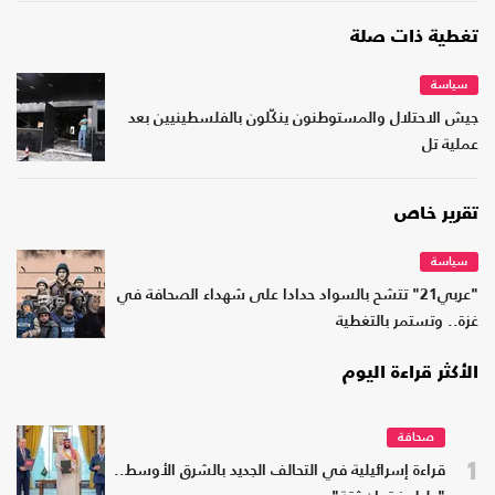
تغطية ذات صلة
سياسة
جيش الاحتلال والمستوطنون ينكّلون بالفلسطينيين بعد
عملية تل
تقرير خاص
سياسة
"عربي21" تتشح بالسواد حدادا على شهداء الصحافة في
غزة.. وتستمر بالتغطية
الأكثر قراءة اليوم
صحافة
1
قراءة إسرائيلية في التحالف الجديد بالشرق الأوسط..