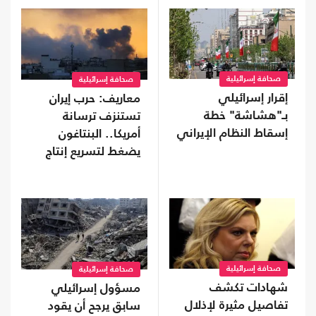
صحافة إسرائيلية
صحافة إسرائيلية
إقرار إسرائيلي
معاريف: حرب إيران
بـ"هشاشة" خطة
تستنزف ترسانة
إسقاط النظام الإيراني
أمريكا.. البنتاغون
يضغط لتسريع إنتاج
الأسلحة
صحافة إسرائيلية
صحافة إسرائيلية
شهادات تكشف
مسؤول إسرائيلي
تفاصيل مثيرة لإذلال
سابق يرجح أن يقود