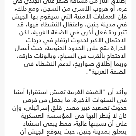
إطلاق النار من مسافة صفر على الجندي في
غزة، أو هروب الأسرى من السجن، ومع ذلك،
فإن العمليات الأمنية التي سيقوم بها الجيش
في مدينة جنين، واعتقال النشطاء فيها، قد
تثير ردة فعل أخرى في الضفة الغربية، لكن
الاحتمال الأكبر لحدوث ارتفاع في درجات
الحرارة يقع على الحدود الجنوبية، حيث أعمال
الاحتجاج بالقرب من السياج، وبالونات حارقة،
وربما إطلاق صواريخ، لدعم النشطاء في
الضفة الغربية".
وأكد أن "الضفة الغربية تعيش استقرارا أمنيا
في السنوات الأخيرة، ما يجعل من فرص
حدوث تصعيد كبير مصدر قلق إسرائيلي، وإن
كان لا يُنظر إليها في المؤسسة العسكرية
على أن نسبتها عالية، فقط يبقى استثناء
يتعلق بمدينة جنين، حيث يتوقع الجيش أن