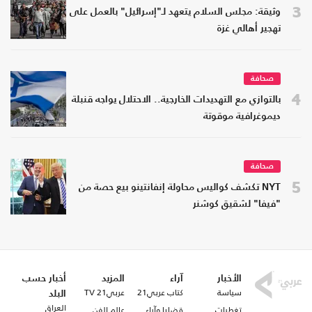
3
وثيقة: مجلس السلام يتعهد لـ"إسرائيل" بالعمل على
تهجير أهالي غزة
صحافة
4
بالتوازي مع التهديدات الخارجية.. الاحتلال يواجه قنبلة
ديموغرافية موقوتة
صحافة
5
NYT تكشف كواليس محاولة إنفانتينو بيع حصة من
"فيفا" لشقيق كوشنر
الأخبار
آراء
المزيد
أخبار حسب
سياسة
كتاب عربي21
عربي21 TV
البلد
العراق
تغطيات
قضايا وآراء
عالم الفن