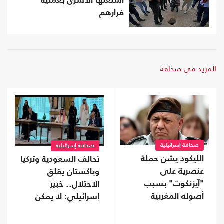
استغلها الأسرى بعملية
فرارهم
المزيد في صحافة
صحافة إسرائيلية
صحافة إسرائيلية
الليكود يشن حملة
تحالف السعودية وتركيا
عنصرية على
وباكستان يقلق
"آيزنكوت" بسبب
الاحتلال.. خبير
أصوله المغربية
إسرائيلي: لا يمكن
تجاهله