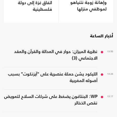
وإهانة زوجة نتنياهو
اتفاق غزة إلى دولة
لموظفي منزلها
فلسطينية
أخبار الساعة
13:58
نظرية الميزان: حوار في العدالة والقرآن والعقد
الاجتماعي (3)
13:28
الليكود يشن حملة عنصرية على "آيزنكوت" بسبب
أصوله المغربية
13:17
WP: البنتاغون يضغط على شركات السلاح لتعويض
نقص الذخائر