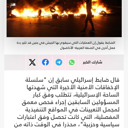
الضابط يقول إن العمليات التي سيقوم بها الجيش في جنين قد تثير ردة
فعل أخرى في الضفة الغربية- الأناضول
شارك الخبر
قال ضابط إسرائيلي سابق إن "سلسلة
الإخفاقات الأمنية الأخيرة التي شهدتها
الساحة الإسرائيلية، تتطلب وفق كبار
المسؤولين السابقين إجراء فحص معمق
لمجمل التعيينات في المواقع التنفيذية
المفصلية، التي كانت تحصل وفق اعتبارات
سياسية وحزبية"، محذرا في الوقت ذاته من