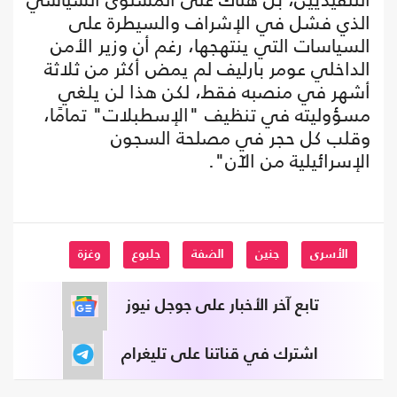
الذي فشل في الإشراف والسيطرة على
السياسات التي ينتهجها، رغم أن وزير الأمن
الداخلي عومر بارليف لم يمض أكثر من ثلاثة
أشهر في منصبه فقط، لكن هذا لن يلغي
مسؤوليته في تنظيف "الإسطبلات" تمامًا،
وقلب كل حجر في مصلحة السجون
الإسرائيلية من الآن".
الأسرى
جنين
الضفة
جلبوع
وغزة
تابع آخر الأخبار على جوجل نيوز
اشترك في قناتنا على تليغرام