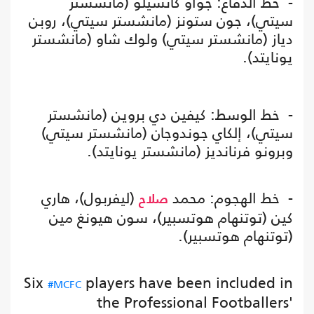
- خط الدفاع: جواو كانسيلو (مانشستر
سيتي)، جون ستونز (مانشستر سيتي)، روبن
دياز (مانشستر سيتي) ولوك شاو (مانشستر
يونايتد).
- خط الوسط: كيفين دي بروين (مانشستر
سيتي)، إلكاي جوندوجان (مانشستر سيتي)
وبرونو فرنانديز (مانشستر يونايتد).
- خط الهجوم: محمد
(ليفربول)، هاري
صلاح
كين (توتنهام هوتسبير)، سون هيونغ مين
(توتنهام هوتسبير).
Six
players have been included in
#MCFC
the Professional Footballers'