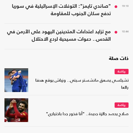
19:10
"صاندي تايمز": التوغلات الإسرائيلية في سوريا
تدفع سكان الجنوب للمقاومة
18:44
مع تزايد اعتداءات المتدينين اليهود على الأرمن في
القدس.. دعوات مسيحية لردع الاحتلال
ذات صلة
رياضة
تشيلسي يصعق مانشستر سيتي.. وزياش يوقع هدفا
رائعا
رياضة
صلاح يحصد جائزة جديدة.. "أنا فخور جدا باختياري"