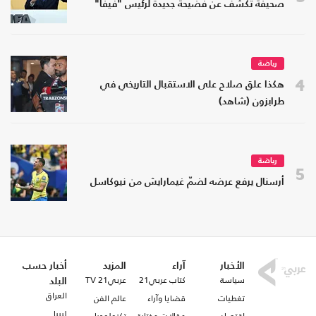
صحيفة تكشف عن فضيحة جديدة لرئيس "فيفا"
رياضة
4
هكذا علق صلاح على الاستقبال التاريخي في
طرابزون (شاهد)
رياضة
5
أرسنال يرفع عرضه لضمّ غيمارايش من نيوكاسل
الأخبار
آراء
المزيد
أخبار حسب
سياسة
كتاب عربي21
عربي21 TV
البلد
العراق
تغطيات
قضايا وآراء
عالم الفن
ليبيا