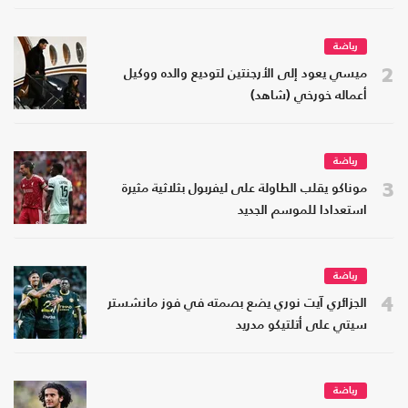
رياضة
2
ميسي يعود إلى الأرجنتين لتوديع والده ووكيل
أعماله خورخي (شاهد)
رياضة
3
موناكو يقلب الطاولة على ليفربول بثلاثية مثيرة
استعدادا للموسم الجديد
رياضة
4
الجزائري آيت نوري يضع بصمته في فوز مانشستر
سيتي على أتلتيكو مدريد
رياضة