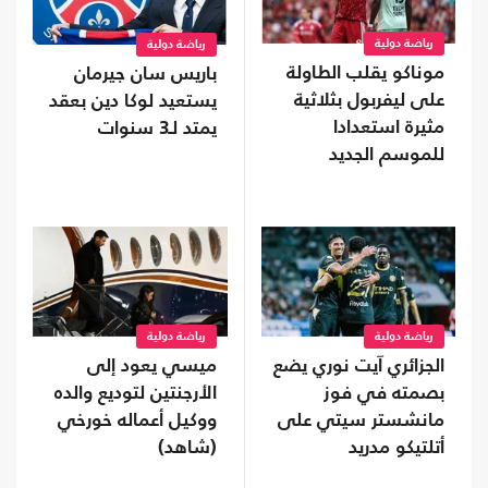
رياضة دولية
رياضة دولية
موناكو يقلب الطاولة
باريس سان جيرمان
على ليفربول بثلاثية
يستعيد لوكا دين بعقد
مثيرة استعدادا
يمتد لـ3 سنوات
للموسم الجديد
رياضة دولية
رياضة دولية
الجزائري آيت نوري يضع
ميسي يعود إلى
بصمته في فوز
الأرجنتين لتوديع والده
مانشستر سيتي على
ووكيل أعماله خورخي
أتلتيكو مدريد
(شاهد)