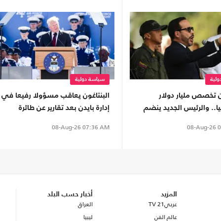
لية
سياسة دولية
تخصص مليار دولار
البنتاغون يعاقب مسؤولا رفيعا في
ا.. والرئيس الجديد ينضم
إدارة بايدن بعد تقارير عن طائرة
ف "درع الأمريكتين"
ترامب
08-Aug-26
0
08-Aug-26
07:36 AM
المزيد
أخبار حسب البلد
عربي21 TV
العراق
عالم الفن
ليبيا