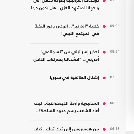
09:39
توقعات إسرائيلية بعودة دحلان إلى
واجهة المشهد الغزي.. هل يكون جزءا
من ترتيبات ما بعد الحرب؟
09:04
خطبة "الدردير".. الوعي ودور النخبة
في المجتمع الليبي!
08:34
تحذير إسرائيلي من "تسونامي"
أمريكي.. "انشغالنا بصراعات الداخل
يحجب ما يتغير بواشنطن"
07:35
إشكال الطائفية في سوريا
06:50
الشعبوية وأزمة الديمقراطية.. كيف
أعاد الشعب رسم حدود السلطة؟..
كتاب جديد
06:13
من هوميروس إلى تيك توك.. كيف