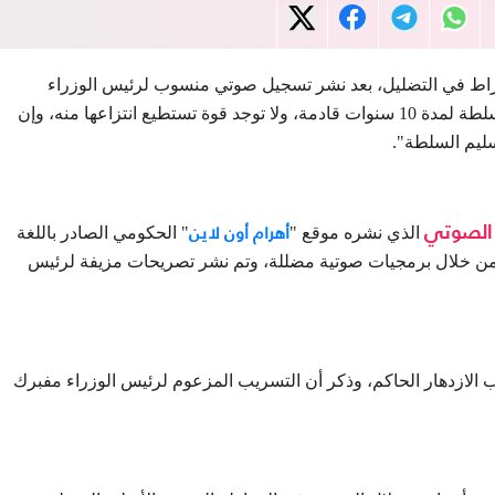
نخراط في التضليل، بعد نشر تسجيل صوتي منسوب لرئيس الوزراء
الإثيوبي آبي أحمد، يقول فيه؛ إنه "لن يتنازل عن السلطة لمدة 10 سنوات قادمة، ولا توجد قوة تستطيع انتزاعها منه، وإن
ليم السلطة".
أهرام أون لاين
الصوتي
الذي نشره موقع "
" الحكومي الصادر باللغة
تها من خلال برمجيات صوتية مضللة، وتم نشر تصريحات مزيفة لرئيس
 الازدهار الحاكم، وذكر أن التسريب المزعوم لرئيس الوزراء مفبرك