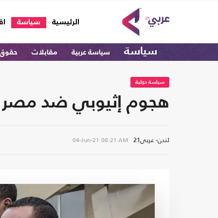
(current)
الرئيسية
سياسة
اق
سياسة
سياسة عربية
مقابلات
حقوق 
سياسة دولية
هجوم إثيوبي ضد مصر 
لندن- عربي21
04-Jun-21
08:21 AM