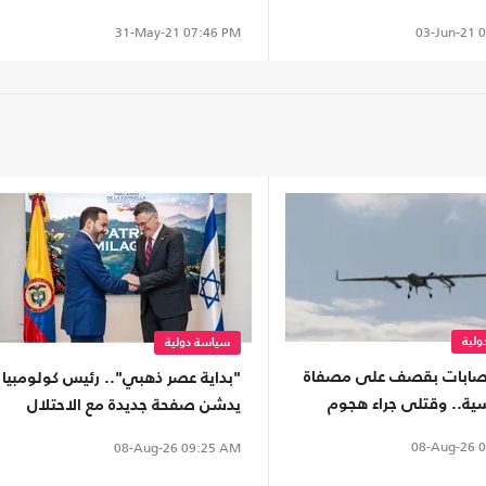
03-Jun-21
0
31-May-21
07:46 PM
لية
سياسة دولية
صابات بقصف على مصفاة
"بداية عصر ذهبي".. رئيس كولومبيا
ية.. وقتلى جراء هجوم
يدشن صفحة جديدة مع الاحتلال
ف
الإسرائيلي
08-Aug-26
0
08-Aug-26
09:25 AM