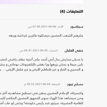
التعليقات (4)
الأحد، 06-06-2021
07:08 ص
سيناسور
فكرهم الشعب المصرى حيضللوه فاكرين كرداسه وربعه
السبت، 05-06-2021
06:41 ص
حنفي الغلبان
يا جدعان محدَيش يدل آبي أحمد على أغنية عفاف راضي (مصر هي
باين عبيط و يمكن يزيعها ورا بعض بالتلفزيونات يوماتي و ين
و الجمبري و الخيار و خير طماطم الأرض و خير فلفل الأرض ...
الجمعة، 04-06-2021
09:52 م
مسلم غيور
واحسرتاه، الإعلام المصري يمعن في تسطيح مشاهديه أكثر مما
ومن سيشاهد هذا الهراء سوى الجمهور المصري المناصر للسي
للعامية المصرية، سيثور ضد رئيس حكومته؟ وحتى لو مات أصلًا