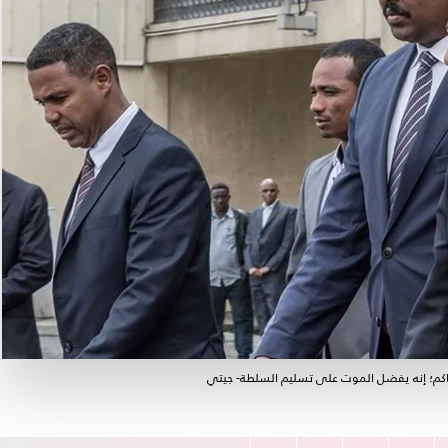
كم؛ إنه يفضل الموت على تسليم السلطة- جيتي