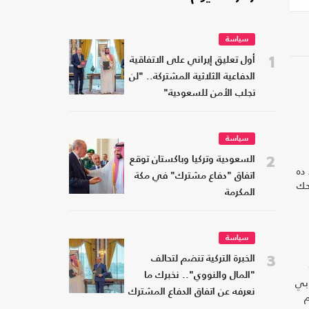
سياسة
1
أول تعليق إيراني على الاتفاقية
الدفاعية الثلاثية المشتركة.. "لن
تجلب الأمن للسعودية"
سياسة
2
السعودية وتركيا وباكستان توقع
ده
اتفاق "دفاع مشترك" في مكة
حك
المكرمة
سياسة
3
الخبرة التركية تنضم لتحالف
"المال والنووي".. نخبرك ما
بي
نعرفه عن اتفاق الدفاع المشترك
م