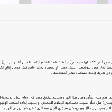
 أمي ** نيلها هو دمي) و أغنية عايدة الشاعر (كايده العزال أنا من يومي) . 
شرها كمان في اليوتيوب . جيش مصر راح يعيَط و يمكن مايعرفش يكمَل إنتاج الك
 و دي ضربه جامده لاقتصاد مصر المحروسه .
 هم عليه أصلًا، وهل هذا الهراء سيعيد حقوق مصر في مياه النيل الوجودية؟
سي؟ هل مثلًا بسبب مصداقية الإعلام المصري أو بسبب إجادة الشعب الإثيو
 رئيس الوزراء الإثيوبي، هل سيجري النيل مرة أخرى؟ هل نعيش زمن الهراء؟ أ