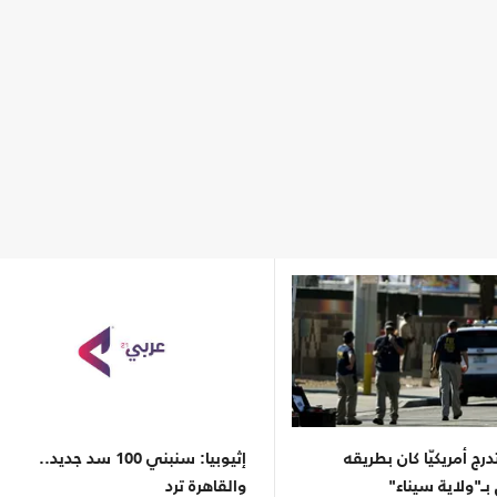
ستدرج أمريكيّا كان بطريقه
إثيوبيا: سنبني 100 سد جديد..
 بـ"ولاية سيناء"
والقاهرة ترد