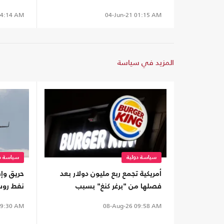
04-Jun-21
01:15 AM
4:14 AM
المزيد في سياسة
سياسة دولية
سياسة دو
أمريكية تجمع ربع مليون دولار بعد
حريق وإ
فصلها من "برغر كنغ" بسبب
نفط روس
"فلسطين حرة"
على كيي
9:30 AM
08-Aug-26
09:58 AM