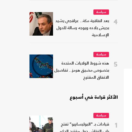
سياسة
4
بعد اتفاقية مكة.. عراقجي يشيد
بجيش بلاده ويوجه رسالة للدول
الإسلامية
سياسة
5
هذه شروط الولايات المتحدة
بخصوص مضيق هرمز.. تفاصيل
الاتفاق المقترح
الأكثر قراءة في أسبوع
سياسة
1
قيادات بـ "البوليساريو" تفتح
باب النقاش حول مقترح الحكم