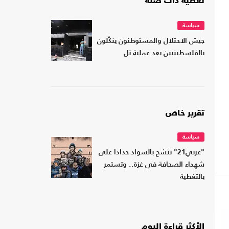
تغطية ذات صلة
سياسة
جيش الاحتلال والمستوطنون ينكّلون
بالفلسطينيين بعد عملية تل
تقرير خاص
سياسة
"عربي21" تتشح بالسواد حدادا على
شهداء الصحافة في غزة.. وتستمر
بالتغطية
الأكثر قراءة اليوم