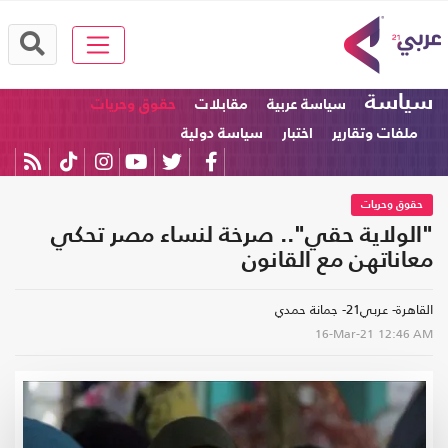
سياسة
سياسة عربية
مقابلات
حقوق وحريات
ملفات وتقارير
اختبار
سياسة دولية
حقوق وحريات
"الولاية حقي".. صرخة لنساء مصر تحكي
معاناتهن مع القانون
القاهرة- عربي21- جمانة حمدي
16-Mar-21
12:46 AM