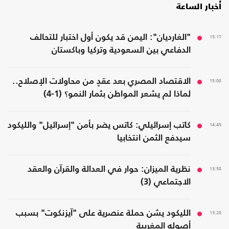
أخبار الساعة
15:17
"الغارديان": اليمن قد يكون أول اختبار للتحالف
الدفاعي بين السعودية وتركيا وباكستان
15:08
الاقتصاد المصري بعد عقدٍ من محاولات الإصلاح..
لماذا لم يشعر المواطن بثمار النمو؟ (1-4)
14:45
كاتب إسرائيلي: كاتس يضر بأمن "إسرائيل" والليكود
سيدفع الثمن انتخابيا
13:58
نظرية الميزان: حوار في العدالة والقرآن والعقد
الاجتماعي (3)
13:28
الليكود يشن حملة عنصرية على "آيزنكوت" بسبب
أصوله المغربية