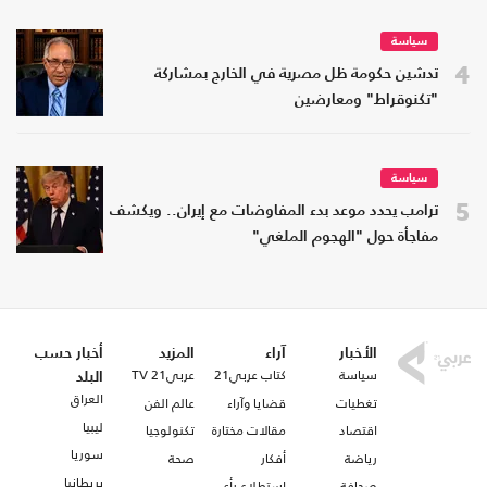
سياسة
4
تدشين حكومة ظل مصرية في الخارج بمشاركة
"تكنوقراط" ومعارضين
سياسة
5
ترامب يحدد موعد بدء المفاوضات مع إيران.. ويكشف
مفاجأة حول "الهجوم الملغي"
الأخبار
آراء
المزيد
أخبار حسب
سياسة
كتاب عربي21
عربي21 TV
البلد
العراق
تغطيات
قضايا وآراء
عالم الفن
ليبيا
اقتصاد
مقالات مختارة
تكنولوجيا
سوريا
رياضة
أفكار
صحة
بريطانيا
صحافة
استطلاع رأي