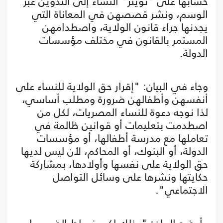
حسابها على "تويتر" النساء إلى التدوين عبر
الوسم، ونشر قصصهن في المعاناة التي
يجدنها جراء قانون الولاية، واصطدامهن
المستمر بالقانون في مختلف مؤسسات
الدولة.
وجاء في البيان: "إقرار حق الولاية للنساء على
أنفسهن وأطفالهن ضرورة ومطلب أساسي،
لذا نوجه دعوة للنساء المصريات، لكل من
اصطدمت بتعليمات أو قوانين ظالمة في
تعاملها مع مدرسة أطفالها، أو مؤسسات
الدولة، أو البنوك، أو المحاكم، لأن ليس لديها
حق الولاية على نفسها وأولادها، بمشاركة
حكايتها ونشرها على وسائل التواصل
الاجتماعي".