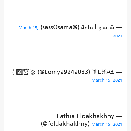
— شاسو أسامة (@sassOsama)
March 15,
2021
— £L♓A♏ ‏‎‎𓂆 9️⃣🏆🥉 (@Lomy99249033)
March 15, 2021
— Fathia Eldakhakhny
(@feldakhakhny)
March 15, 2021