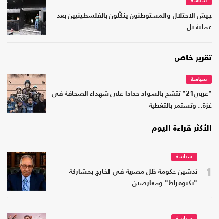
سياسة
جيش الاحتلال والمستوطنون ينكّلون بالفلسطينيين بعد
عملية تل
تقرير خاص
سياسة
"عربي21" تتشح بالسواد حدادا على شهداء الصحافة في
غزة.. وتستمر بالتغطية
الأكثر قراءة اليوم
سياسة
1
تدشين حكومة ظل مصرية في الخارج بمشاركة
"تكنوقراط" ومعارضين
سياسة