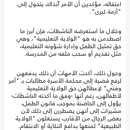
اعتقاله، مؤكدين أن الأمر آنذاك يتحول إلى
"أزمة كبرى".
وخلال ما استعرضه الناشطات، فإن أبرز ما
اصطدمن به هو "الولاية التعليمية"، وهي
حق تمثيل الطفل وإدارة شؤونه التعليمية،
مثل تقديم أو سحب ملفه من المدرسة.
وحول ذلك، أكدت الأمهات أن ذلك يدفعهن
لرفع قضية إلى محكمة الأسرة مطالبات بـ "أمر
وقتي" لإعطائهن حق الولاية التعليمية
لأطفالهن، رغم أنها -وفق ما أكدته الناشطات-
يؤول إلى الحاضنة بموجب قانون الطفل،
مشيرات إلى أنهن يضطررن إلى ذلك لأن
بعض الرجال من الأقارب يستغلون "الولاية
الطبيعية" لمنعها بدافع النكاية أو الانتقام.