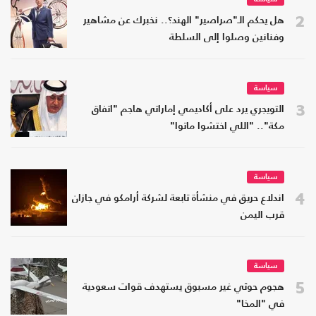
2
هل يحكم الـ"صراصير" الهند؟.. نخبرك عن مشاهير
وفنانين وصلوا إلى السلطة
سياسة
3
التويجري يرد على أكاديمي إماراتي هاجم "اتفاق
مكة".. "اللي اختشوا ماتوا"
سياسة
4
اندلاع حريق في منشأة تابعة لشركة أرامكو في جازان
قرب اليمن
سياسة
5
هجوم حوثي غير مسبوق يستهدف قوات سعودية
في "المخا"