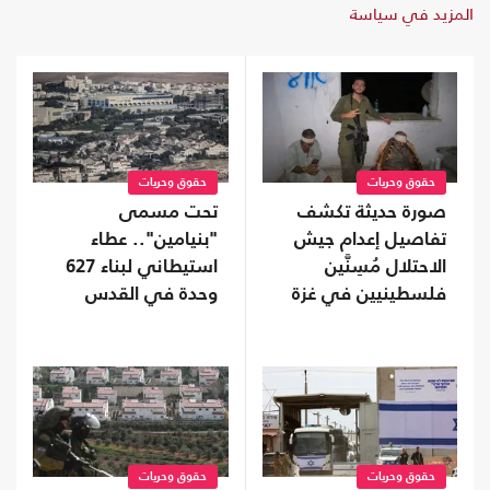
المزيد في سياسة
حقوق وحريات
حقوق وحريات
صورة حديثة تكشف
تحت مسمى
تفاصيل إعدام جيش
"بنيامين".. عطاء
الاحتلال مُسِنَّين
استيطاني لبناء 627
فلسطينيين في غزة
وحدة في القدس
المحتلة
حقوق وحريات
حقوق وحريات