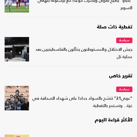
"بلباو" يطيح بالريال ويضرب موعدا مع برشلونة بنهائي
السوبر
تغطية ذات صلة
سياسة
جيش الاحتلال والمستوطنون ينكّلون بالفلسطينيين بعد
عملية تل
تقرير خاص
سياسة
"عربي21" تتشح بالسواد حدادا على شهداء الصحافة في
غزة.. وتستمر بالتغطية
الأكثر قراءة اليوم