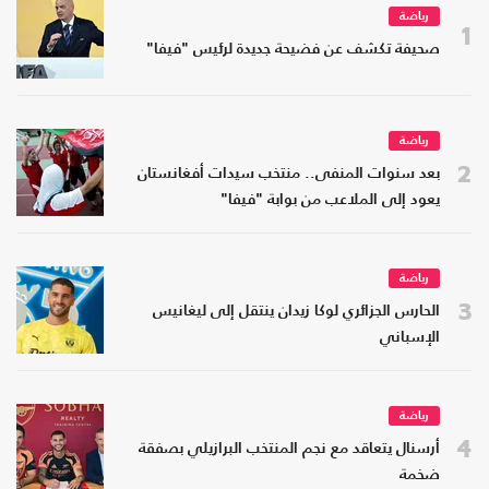
رياضة
1
صحيفة تكشف عن فضيحة جديدة لرئيس "فيفا"
رياضة
2
بعد سنوات المنفى.. منتخب سيدات أفغانستان
يعود إلى الملاعب من بوابة "فيفا"
رياضة
3
الحارس الجزائري لوكا زيدان ينتقل إلى ليغانيس
الإسباني
رياضة
4
أرسنال يتعاقد مع نجم المنتخب البرازيلي بصفقة
ضخمة