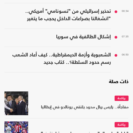
08:34
تحذير إسرائيلي من "تسونامي" أمريكي..
"انشغالنا بصراعات الداخل يحجب ما يتغير
بواشنطن"
07:35
إشكال الطائفية في سوريا
06:50
الشعبوية وأزمة الديمقراطية.. كيف أعاد الشعب
رسم حدود السلطة؟.. كتاب جديد
ذات صلة
رياضة
مفاجأة.. رئيس ريال مدريد يلتقي رونالدو في إيطاليا
رياضة