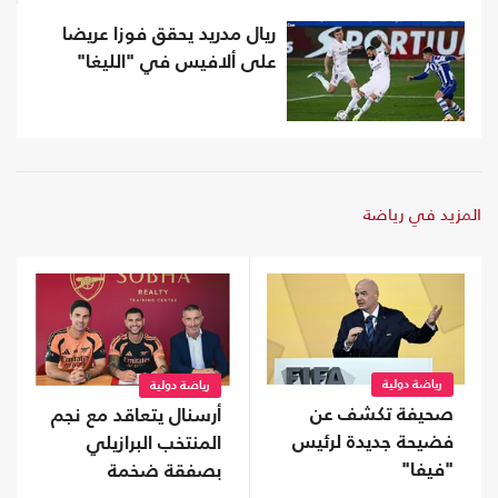
ريال مدريد يحقق فوزا عريضا
على ألافيس في "الليغا"
المزيد في رياضة
رياضة دولية
رياضة دولية
صحيفة تكشف عن
أرسنال يتعاقد مع نجم
فضيحة جديدة لرئيس
المنتخب البرازيلي
"فيفا"
بصفقة ضخمة