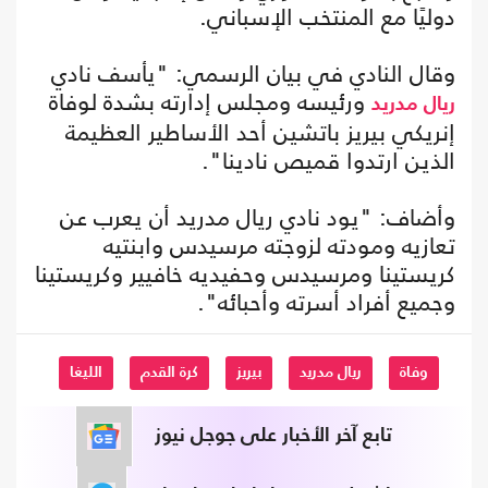
دوليًا مع المنتخب الإسباني.
وقال النادي في بيان الرسمي: "يأسف نادي
ورئيسه ومجلس إدارته بشدة لوفاة
ريال مدريد
إنريكي بيريز باتشين أحد الأساطير العظيمة
الذين ارتدوا قميص نادينا".
وأضاف: "يود نادي ريال مدريد أن يعرب عن
تعازيه ومودته لزوجته مرسيدس وابنتيه
كريستينا ومرسيدس وحفيديه خافيير وكريستينا
وجميع أفراد أسرته وأحبائه".
وفاة
ريال مدريد
بيريز
كرة القدم
الليغا
تابع آخر الأخبار على جوجل نيوز