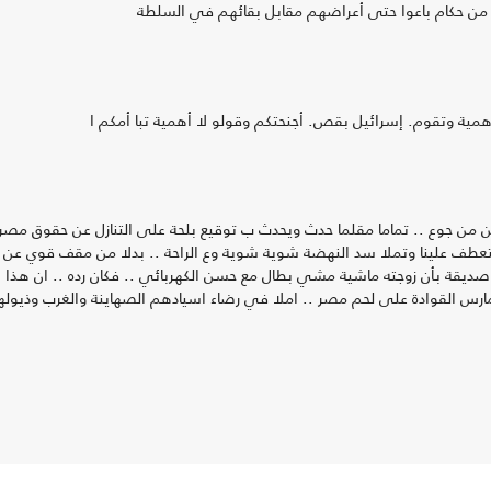
لنا من حكام باعوا حتى أعراضهم مقابل بقائهم في السلطة
مية وتقوم. إسرائيل بقص. أجنحتكم وقولو لا أهمية تبا أمكم ا
سمن من جوع .. تماما مقلما حدث ويحدث ب توقيع بلحة على التنازل عن حقوق مص
ن تتعطف علينا وتملا سد النهضة شوية شوية وع الراحة .. بدلا من مقف قوي عن
ديقة بأن زوجته ماشية مشي بطال مع حسن الكهربائي .. فكان رده .. ان هذا
ارس القوادة على لحم مصر .. املا في رضاء اسيادهم الصهاينة والغرب وذيول