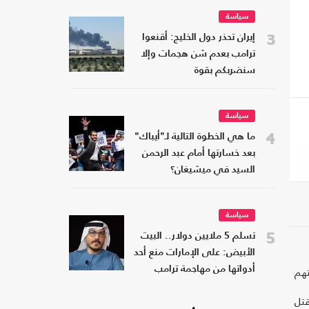
سياسة
3
إيران تحذر دول الخليج: أقنعوا
ترامب بعدم شن هجمات وإلا
سنضربكم بقوة
سياسة
4
ما هي الخطوة التالية لـ"أيباك"
بعد خسارتها أمام عبد الرحمن
السيد في ميشيغان؟
سياسة
5
تسلم 5 ملايين دولار.. البيت
الأبيض: على الإمارات منع أحد
تهم
أدواتها من مهاجمة ترامب
قتل