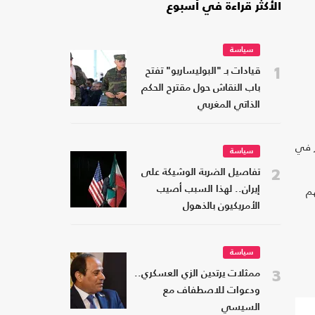
الأكثر قراءة في أسبوع
سياسة
1
قيادات بـ "البوليساريو" تفتح
باب النقاش حول مقترح الحكم
الذاتي المغربي
ر في
سياسة
2
تفاصيل الضربة الوشيكة على
هم
إيران.. لهذا السبب أصيب
الأمريكيون بالذهول
سياسة
3
ممثلات يرتدين الزي العسكري..
ودعوات للاصطفاف مع
السيسي