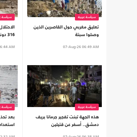
سياسة عربية
سياسة عر
تعليق مغربي حول القاصرين الذين
الاحتلال
وصلوا سبتة
316 دونما بالضفة لتعزيز الاستيطان
6:44 AM
07-Aug-26
06:49 AM
سياسة عربية
سياسة عر
هذه الجهة تبنت تفجير جرمانا بريف
بعد تحذي
دمشق.. أسفر عن قتيلين
استعداده
سبتة
2:32 AM
07-Aug-26
06:38 AM