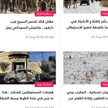
بية
سياسة عربية
 يأمر باقتلاع الأشجار في
مقتل قائد للدعم السريع غرب
دارفور.. والجيش السوداني يعزز
قواته غرب كردفان
07-Aug-26
0
07-Aug-26
06:39 AM
بية
سياسة عربية
رات إسبانية.. المغرب يبدي
هجمات المستوطنين تتصاعد.. هذا
 للتعاون بإعادة القصر من
ما جرى في بلدة الطيبة وسط الضفة
07-Aug-26
1
07-Aug-26
12:27 AM