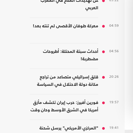
05:22
عن تهديدات المناخ في المغرب
العربي
04:59
معركة طوفان الأقصى لم تنته بعد!
04:56
أحداث سبتة المحتلة: أطروحات
مضطربة!
20:26
قلق إسرائيلي متصاعد من تراجع
مكانة دولة الاحتلال في السياسة
الأمريكية
19:57
فورين أفيرز: حرب إيران تكشف مأزق
أمريكا في الشرق الأوسط وحان وقت
الانسحاب
19:41
"المركزي الأمريكي" يرسل شحنة