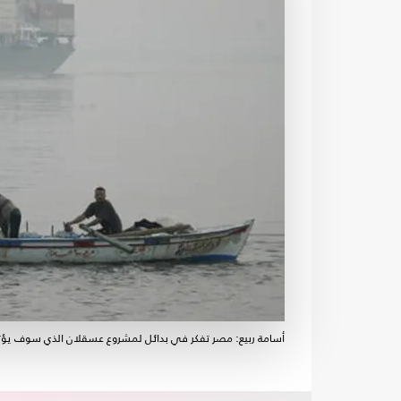
أسامة ربيع: مصر تفكر في بدائل لمشروع عسقلان الذي سوف يؤثر على سفن 