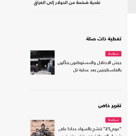
نقدية ضخمة من الدولار إلى العراق
تغطية ذات صلة
سياسة
جيش الاحتلال والمستوطنون ينكّلون
بالفلسطينيين بعد عملية تل
تقرير خاص
سياسة
"عربي21" تتشح بالسواد حدادا على