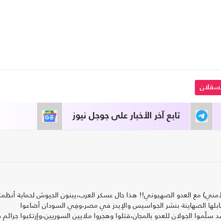
سقلان
تابع آخر الأخبار على جوجل نيوز
مني) مع العدو الصهيوني!! هذا حال عسكر العرب،يبنون الجيوش لحماية أنظم
لها الصهاينة بنشر الجواسيس والإيدز في مصر،وفِي السودان أضاعوا
د سلّموا الجولان للعدو بالمجان،قتلوا وهجروا ملايين السوريين،وإرتكبوا جرائم 