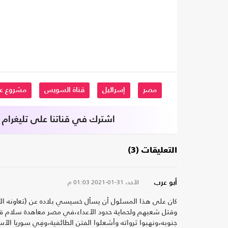
مصر
إسرائيل
قناة السويس
مشروع ع
اشترك في قناتنا على تليغرام
التعليقات (3)
الأحد، 31-01-2021
01:03 م
أبو عرب
كان على هذا المسئول أن يسأل خسيسي بلاده عن (تعاونه الأ
وقتل شعبهم ولحماية حدود الأعداء،في مصر معاهدة سلام قاب
جنوبه،ونهبوا ثرواته وأشعلوا الفتن الطائفية،وفِي سوريا الأس