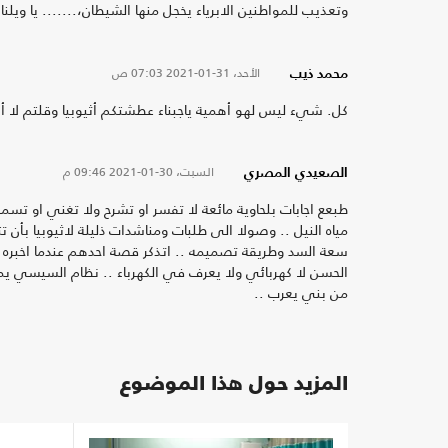
وتعذيب للمواطنين الابرياء يخجل منها الشيطان،....... يا وي
الأحد، 31-01-2021
07:03 ص
محمد ذيب
كل. شيء ليس لهو أهمية ياجبناء عطشتكم أثيوبيا وقلتم لا أه
السبت، 30-01-2021
09:46 م
الصعيدي المصري
طبعع اجابات بلحاوية مائعة لا تفسر او تشرح ولا تغني او ت
مياه النيل .. وصولا الى طلبات ومناشدات ذليلة لاثيوبيا بأ
سعة السد وطريقة تصميمه .. اتذكر قصة احدهم عندما اخبره ص
الحسن لا كهربائي ولا يعرف في الكهرباء .. نظام السيسي يم
من بني يعرب ..
المزيد حول هذا الموضوع