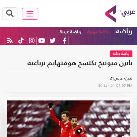
رياضة
رياضة دولية
رياضة عربية
رياضة دولية
بايرن ميونيخ يكتسح هوفنهايم برباعية
لندن- عربي21
30-Jan-21
07:07 PM