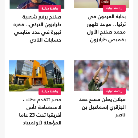
رياضة دولية
رياضة دولية
بداية الفرعون في
صلاح يرفع شعبية
تركيا.. موعد ظهور
طرابزون التركي.. قفزة
محمد صلاح الأول
كبيرة في عدد متابعي
بقميص طرابزون
حسابات النادي
رياضة دولية
رياضة دولية
ميلان يعلن فسخ عقد
مصر تتقدم بطلب
الجزائري إسماعيل بن
لاستضافة كأس
ناصر
أفريقيا تحت 23 عاما
المؤهلة لأولمبياد
2028