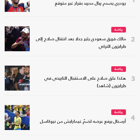
رودري يصدم ريال مدريد بقرار غير متوقع
رياضة
2
مالك فريق سعودي يثير جدلا بعد انتقال صلاح إلى
طرابزون التركي
رياضة
3
هكذا علق صلاح على الاستقبال التاريخي في
طرابزون (شاهد)
رياضة
4
أرسنال يرفع عرضه لضمّ غيمارايش من نيوكاسل