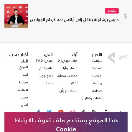
رياضة
5
حارس برشلونة ينتقل إلى أياكس امستردام الهولندي
الأخبار
آراء
المزيد
أخبار حسب
سياسة
كتاب عربي21
عربي21 TV
البلد
العراق
تغطيات
قضايا وآراء
عالم الفن
ليبيا
اقتصاد
مقالات مختارة
تكنولوجيا
سوريا
رياضة
أفكار
صحة
بريطانيا
صحافة
استطلاع رأي
مصر
ملفات وتقارير
لبنان
تابعنا على
هذا الموقع يستخدم ملف تعريف الارتباط
Cookie
من نحن