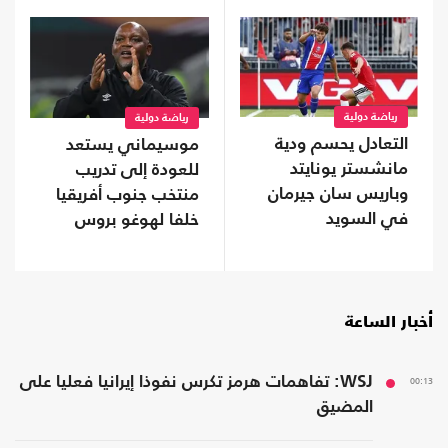
رياضة دولية
رياضة دولية
التعادل يحسم ودية
موسيماني يستعد
مانشستر يونايتد
للعودة إلى تدريب
وباريس سان جيرمان
منتخب جنوب أفريقيا
في السويد
خلفا لهوغو بروس
أخبار الساعة
00:13
WSJ: تفاهمات هرمز تكرس نفوذا إيرانيا فعليا على
المضيق