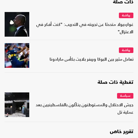
ذات صلة
رياضة
غوارديولا متحدثا عن تجربته في التدريب: "كنت أفكر في
الاعتزال"
رياضة
تعادل مثير بين البوكا وريفر بلايت بكأس مارادونا
تغطية ذات صلة
سياسة
جيش الاحتلال والمستوطنون ينكّلون بالفلسطينيين بعد
عملية تل
تقرير خاص