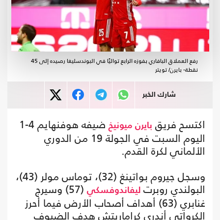
رفع العملاق البافاري بفوزه الرابع تواليًا في البوندسليغا رصيده إلى 45
نقطة- بايرن/ تويتر
شارك الخبر
اكتسح فريق
ضيفه هوفنهايم 4-1
بايرن ميونيخ
اليوم السبت في الجولة 19 من الدوري
الألماني لكرة القدم.
وسجل جيروم بواتينغ (32)، توماس مولر (43)،
البولندي روبرت
(57) وسيرج
ليفاندوفسكي
غنابري (63) أهداف أصحاب الأرض فيما أحرز
الكرواتي أندري كراماريتش هدف الضيوف