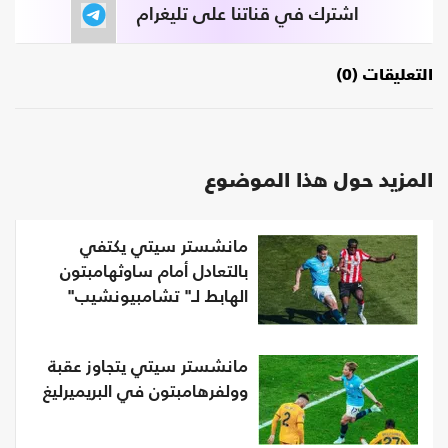
اشترك في قناتنا على تليغرام
التعليقات (0)
المزيد حول هذا الموضوع
مانشستر سيتي يكتفي
بالتعادل أمام ساوثهامبتون
الهابط لـ" تشامبيونشيب"
مانشستر سيتي يتجاوز عقبة
وولفرهامبتون في البريميرليغ