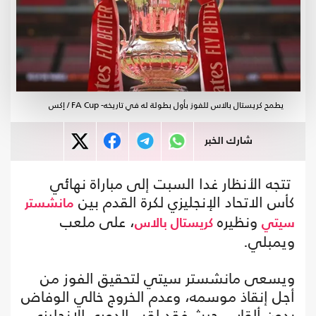
يطمح كريستال بالاس للفوز بأول بطولة له في تاريخه- FA Cup / إكس
شارك الخبر
تتجه الأنظار غدا السبت إلى مباراة نهائي
كأس الاتحاد الإنجليزي لكرة القدم بين
مانشستر
ونظيره
، على ملعب
سيتي
كريستال بالاس
ويمبلي.
ويسعى مانشستر سيتي لتحقيق الفوز من
أجل إنقاذ موسمه، وعدم الخروج خالي الوفاض
بدون ألقاب، حيث فقد لقب الدوري الإنجليزي