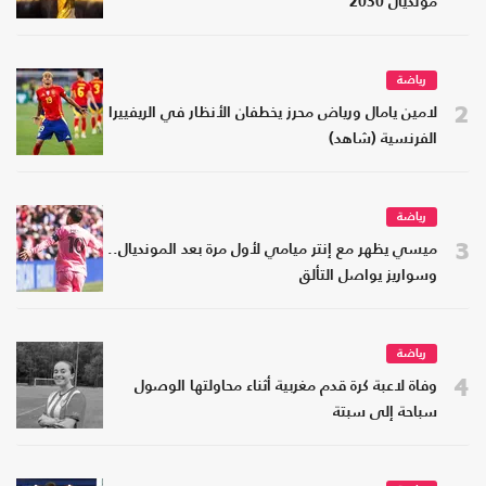
مونديال 2030
رياضة
2
لامين يامال ورياض محرز يخطفان الأنظار في الريفييرا
الفرنسية (شاهد)
رياضة
3
ميسي يظهر مع إنتر ميامي لأول مرة بعد المونديال..
وسواريز يواصل التألق
رياضة
4
وفاة لاعبة كرة قدم مغربية أثناء محاولتها الوصول
سباحة إلى سبتة