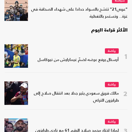
سياسة
"عربي21" تتشح بالسواد حدادا على شهداء الصحافة في
غزة.. وتستمر بالتغطية
الأكثر قراءة اليوم
رياضة
1
أرسنال يرفع عرضه لضمّ غيمارايش من نيوكاسل
رياضة
2
مالك فريق سعودي يثير جدلا بعد انتقال صلاح إلى
طرابزون التركي
رياضة
3
لماذا اختار محمد صلاح الرقم 61 مع نادي طرابزون