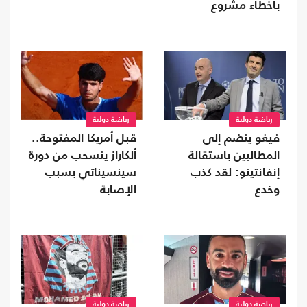
بأخطاء مشروع
الاستثمار
رياضة دولية
رياضة دولية
فيغو ينضم إلى
قبل أمريكا المفتوحة..
المطالبين باستقالة
ألكاراز ينسحب من دورة
إنفانتينو: لقد كذب
سينسيناتي بسبب
وخدع
الإصابة
رياضة دولية
رياضة دولية