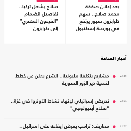
بعد إعلان صفقة
صلاح يشعل تركيا..
محمد صلاح.. سهم
تفاصيل انضمام
طرابزون سبور يرتفع
"الفرعون المصري"
في بورصة إسطنبول
إلى طرابزون
أخبار الساعة
23:36
مشاريع بتكلفة مليونية.. الشرع يعلن عن خطط
لتنمية دير الزور السورية
22:24
تحريض إسرائيلي لإنهاء نشاط الأونروا في غزة..
"سلاح أيديولوجي"
21:37
معاريف: ترامب يفرض إيقاعه على إسرائيل..