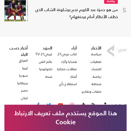
رياضة
5
من هو حمزة عبد الكريم نجم برشلونة الشاب الذي
خطف الأنظار أمام برمنغهام؟
الأخبار
آراء
المزيد
أخبار حسب
سياسة
كتاب عربي21
عربي21 TV
البلد
العراق
تغطيات
قضايا وآراء
عالم الفن
ليبيا
اقتصاد
مقالات مختارة
تكنولوجيا
سوريا
رياضة
أفكار
صحة
بريطانيا
صحافة
استطلاع رأي
مصر
ملفات وتقارير
لبنان
تابعنا على
هذا الموقع يستخدم ملف تعريف الارتباط
Cookie
من نحن