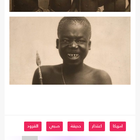
امريكا
اعتذار
حديقة
صبي
القرود