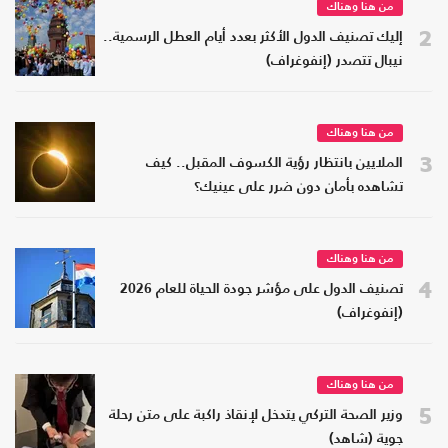
من هنا وهناك
2
إليك تصنيف الدول الأكثر بعدد أيام العطل الرسمية..
نيبال تتصدر (إنفوغراف)
من هنا وهناك
3
الملايين بانتظار رؤية الكسوف المقبل.. كيف
تشاهده بأمان دون ضرر على عينيك؟
من هنا وهناك
4
تصنيف الدول على مؤشر جودة الحياة للعام 2026
(إنفوغراف)
من هنا وهناك
5
وزير الصحة التركي يتدخل لإنقاذ راكبة على متن رحلة
جوية (شاهد)