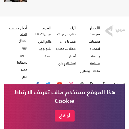
الأخبار
آراء
المزيد
أخبار حسب
سياسة
كتاب عربي21
عربي21 TV
البلد
العراق
تغطيات
قضايا وآراء
عالم الفن
ليبيا
اقتصاد
مقالات مختارة
تكنولوجيا
سوريا
رياضة
أفكار
صحة
بريطانيا
صحافة
استطلاع رأي
مصر
ملفات وتقارير
لبنان
تابعنا على
هذا الموقع يستخدم ملف تعريف الارتباط
Cookie
من نحن
اتصل بنا
شروط الاستخدام
أوافق
عربي21 ، جميع الحقوق محفوظة @ 2020