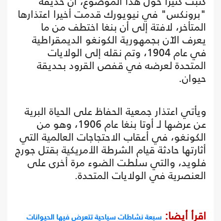
كتبت كثيرا حول هذا الموضوع، أن حديقة
"برونكس" في نيويورك قدمت أخيرا اعتذارها
المتأخر، لافتة إلى أن بنغا اختطف من ما
يعرف الآن بجمهورية الكونغو الديمقراطية
في عام 1904، وتم نقله إلى الولايات
المتحدة لعرضه في قفص القرود بحديقة
حيوان.
ويأتي اعتذار جمعية الحفاظ على الحياة البرية
عن عرضها لـ أوتا بنغا عام 1906، وهو من
الكونغو، في أعقاب الاحتجاجات العالمية التي
أثارتها حادثة قيام الشرطة الأمريكية بقتل جورج
فلويد، والتي سلطت الضوء مرة أخرى على
العنصرية في الولايات المتحدة.
اقرأ أيضا:
سبعة نشاطات سياحية تتعرض فيها الحيوانات