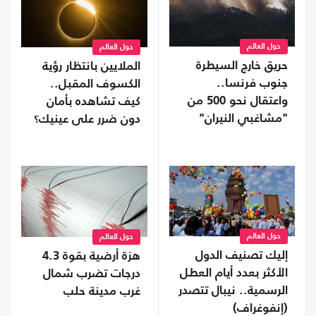
حول العالم
حول العالم
حريق خارج السيطرة
الملايين بانتظار رؤية
جنوب فرنسا..
الكسوف المقبل..
واعتقال نحو 500 من
كيف تشاهده بأمان
"مشاغبي النيران"
دون ضرر على عينيك؟
حول العالم
حول العالم
إليك تصنيف الدول
هزة أرضية بقوة 4.3
الأكثر بعدد أيام العطل
درجات تضرب شمال
الرسمية.. نيبال تتصدر
غرب مدينة حلب
(إنفوغراف)