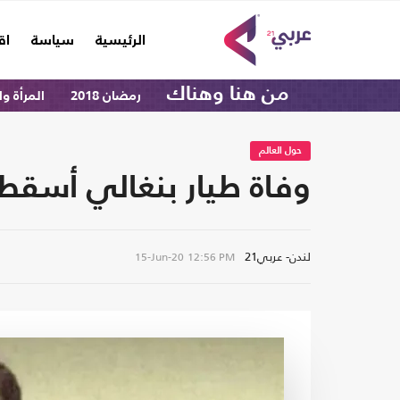
(current)
الرئيسية
سياسة
اق
من هنا وهناك
رمضان 2018
المرأة و
حول العالم
وفاة طيار بنغالي أسقط 4 مقاتلات إسرائيلية (شاه
لندن- عربي21
15-Jun-20
12:56 PM