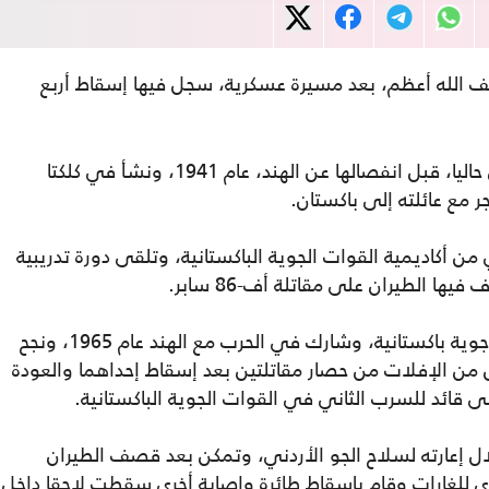
ف الله أعظم، بعد مسيرة عسكرية، سجل فيها إسقاط أربع
وولد الطيار أعظم، في بابنا التابعة لبنغلادش حاليا، قبل انفصالها عن الهند، عام 1941، ونشأ في كلكتا
ن أكاديمية القوات الجوية الباكستانية، وتلقى دورة تدريبية
يها الطيران على مقاتلة أف-86 سابر.
وتحول أعظم إلى مدرب للطيارين في قاعدة جوية باكستانية، وشارك في الحرب مع الهند عام 1965، ونجح
ن الإفلات من حصار مقاتلتين بعد إسقاط إحداهما والعودة
 قائد للسرب الثاني في القوات الجوية الباكستانية.
الطيار أعظم، في حرب عام 1967، خلال إعارته لسلاح الجو الأردني، وتمكن بعد قصف الطيران
دي للغارات وقام بإسقاط طائرة وإصابة أخرى سقطت لاحقا داخل