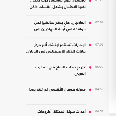
07:25
كارلسون يلوح بتأسيس حزب جديد..
نفوذ الاحتلال يشعل انقساما داخل
اليمين الأمريكي
07:04
الغارديان: هل يدفع سانشيز ثمن
مواقفه في أزمة المهاجرين إلى
سبتة؟
07:02
الإمارات تستثمر لإنشاء أكبر مركز
بيانات للذكاء الاصطناعي في اليابان..
كم بلغت تكلفته؟
05:22
عن تهديدات المناخ في المغرب
العربي
04:59
معركة طوفان الأقصى لم تنته بعد!
04:56
أحداث سبتة المحتلة: أطروحات