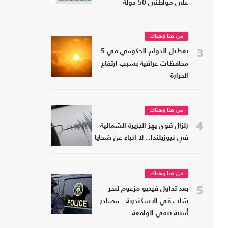
على مواطني 50 دولة
من هنا وهناك
3
تعطيل الدوام الحكومي في 5
محافظات عراقية بسبب ارتفاع
الحرارة
من هنا وهناك
4
زلزال قوي يهز الجزيرة الشمالية
في نيوزيلندا.. لا أنباء عن ضحايا
من هنا وهناك
5
بعد تداول فيديو مزعوم لنحر
شاب في الإسكندرية.. مصادر
أمنية تنفي الواقعة