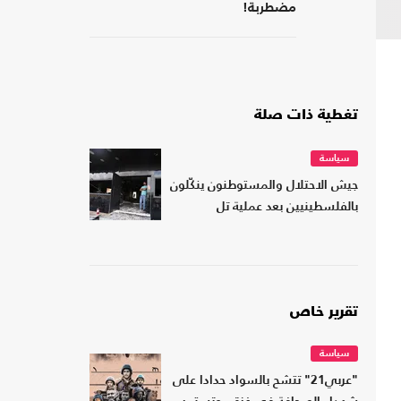
مضطربة!
تغطية ذات صلة
سياسة
جيش الاحتلال والمستوطنون ينكّلون
بالفلسطينيين بعد عملية تل
تقرير خاص
سياسة
"عربي21" تتشح بالسواد حدادا على