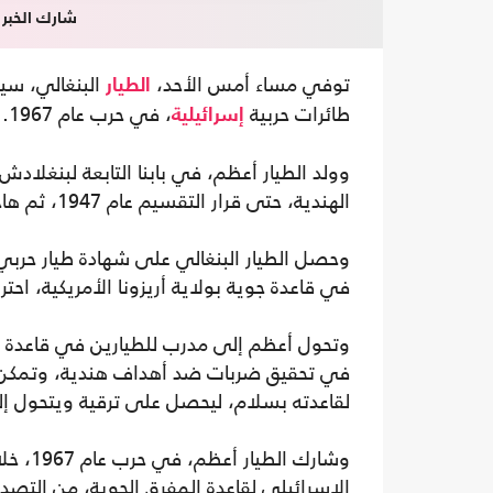
شارك الخبر
توفي مساء أمس الأحد،
البنغالي، سي
الطيار
طائرات حربية
، في حرب عام 1967.
إسرائيلية
الهندية، حتى قرار التقسيم عام 1947، ثم هاجر مع عائلته إلى باكستان.
وحصل الطيار البنغالي على شهادة طيار حربي م
في قاعدة جوية بولاية أريزونا الأمريكية، احترف ف
في تحقيق ضربات ضد أهداف هندية، وتمكن م
لقاعدته بسلام، ليحصل على ترقية ويتحول إلى
وشارك 
الإسرائيلي لقاعدة المفرق الجوية، من التص