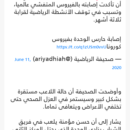
أن تأكدت إصابته بالفيروس المتفشي عالميا،
وتسبب في توقف الأنشطة الرياضية لقرابة
ثلاثة أشهر.
إصابة حارس الوحدة بفيروس
كورونا
https://t.co/q1zUSm0vvU
— صحيفة الرياضية (@ariyadhiah)
June 11,
2020
وأوضحت الصحيفة أن حالة اللاعب مستقرة
بشكل كبير وسيستمر في العزل الصحي حتى
تختفي الأعراض ويتعافى تماما.
يشار إلى أن حسن مؤمنة يلعب في فريق
الشباب بنادي الوحدة الذي يحتل المركز الثاني