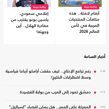
رياضة عربية
رياضة عربية
أرقام لافتة.. هذه
إعلامي سعودي:
مكافآت المنتخبات
ياسين بونو يقترب من
العربية في كأس
مغادرة الهلال.. أين
العالم 2026
وجهته؟
أخبار الساعة
12:40
رغم تراجع الإنتاج.. كيف حققت أرامكو أرباحا قياسية
وسط اضطرابات الخليج؟
12:10
دمشق تعود إلى العرب من بوابة القصيدة
12:02
المعركة على الممر.. هل يمكن إقصاء "إسرائيل"