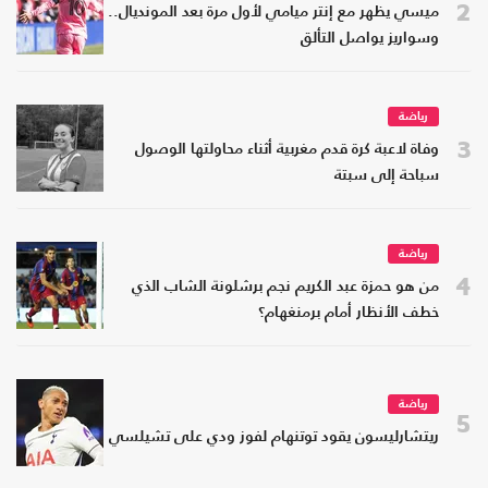
2
ميسي يظهر مع إنتر ميامي لأول مرة بعد المونديال..
وسواريز يواصل التألق
رياضة
3
وفاة لاعبة كرة قدم مغربية أثناء محاولتها الوصول
سباحة إلى سبتة
رياضة
4
من هو حمزة عبد الكريم نجم برشلونة الشاب الذي
خطف الأنظار أمام برمنغهام؟
رياضة
5
ريتشارليسون يقود توتنهام لفوز ودي على تشيلسي