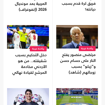
فريق كرة قدم بسبب
العربية بعد مونديال
ديانته؟
2026 (إنفوغراف)
رياضة عربية
رياضة عربية
مرتضى منصور يفتح
دخل التحكيم بسبب
النار على حسام حسن
شقيقته.. من هو
و"زيكو" بسبب
الأردني مخادمة
زوجاتهم (شاهد)
المرشح لقيادة نهائي
المونديال؟