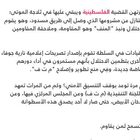
رتهن القضية
ويبقي عليها في ثلاجة الموتى؛
الفلسطينية
تنازل عن مشروعها الذي وصل إلى طريق مسدود، وهو يقوم
حتلال ونبذ "العنف" وهو المقاومة، وملاحقة المقاومين
يادات في السلطة تقوم بإصدار تصريحات إعلامية نارية جوفاء
خرى بتطمين الاحتلال بأنهم مستمرون في أداء دورهم
تفاضة جديدة، وفِي منع تطوير وإصلاح "م ت ف".
 مرة توعد بوقف التنسيق الأمني؟ وكم من المرات تعهد
اللجنة التنفيذية (م ت ف) وعن المجلس المركزي فيها، وعن
الدخان الأبيض، حتى صار لا أحد يصدق هذه الأسطوانة
تسمح لمن يقاوم.