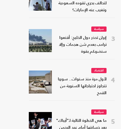
لتحالف بحري تقوده السعودية
وتغيب عنه الإمارات؟
سياسة
3
إيران تحذر دول الخليج: أقنعوا
ترامب بعدم شن هجمات وإلا
سنضربكم بقوة
اقتصاد
4
لأول مرة منذ سنوات.. سوريا
تتجاوز احتياجاتها السنوية من
القمح
سياسة
5
ما هي الخطوة التالية لـ"أيباك"
بعد خسارتها أمام عبد الرحمن