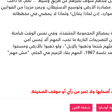
 وصل عندهم سوف نخبرهم عن طريق وسيط".. نعم، ما دامت
مصادرة الأرض وتوسيع الاستيطان، ويمرر مزيدا من القوانين
وارد، إذن لماذا يتنازل؟ ولماذا لا يمضي في مخططاته
 بمصالح المجموعة المتنفذة، وفي نفس الوقت ضامنة
 من التصريحات النارية ما تحب، المهم ألا يُمس أمن
تُهم شتما وذهبوا بالإبل"، ولو ذهبوا بالأرض ومسحوا
الحقوق والهوية، على طريقة الزعماء العرب بعد نكسة 1967، المهم بقاء الزعيم في الحكم، "مش مهم"
ية أوسلو
صفقة القرن