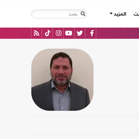
يت
المزيد