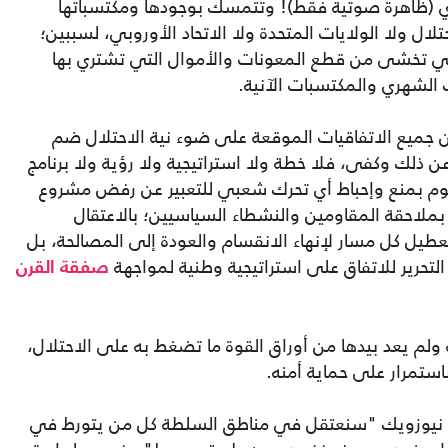
 (ظاهرة صوتية فقط)! وتتمسك بوجودها ومكتسباتها
ل ولا الولايات المتحدة ولا الاتحاد الأوروبي، لسببين؛
اني تخشى من قطع المعونات والأموال التي تشتري بها
 الشهري والمكتسبات الآنية.
جميع الاتفاقيات الموقعة على ضوء نية الاحتلال ضم
ن ذلك وكفى، فلا خطة ولا استراتيجية ولا رؤية ولا برنامج
وم بمنع وإحباط أي تحرك شعبي للتعبير عن رفض مشروع
لاحقة المقاومين والنشطاء السياسيين؛ بالاعتقال
طيل كل مسار لإنهاء الانقسام والعودة إلى المصالحة، بل
لتحرير للاتفاق على استراتيجية وطنية لمواجهة
صفقة القرن
ة ولم يعد بيدها من أوراق القوة ما تضغط به على الاحتلال،
ستمرار على حماية أمنه.
 نيوزويك "سنعتقل في مناطق السلطة كل من يتورط في