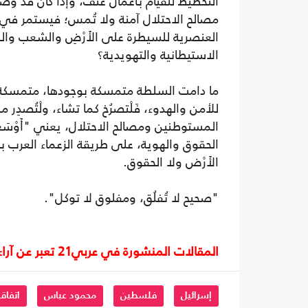
التخطيط للقيام بأعمال عنف، وإذا كان قد
مصالح الاحتلال آمنة ولا تُمس؛ فيستمر في 
العنصرية للسيطرة على الأَرْضِ والشعب والم
الاستيطانية والتهويدية؟
ما دامت السلطة متمسكة بوجودها، متمسكة
للأمن والهدوء، فَلْتصرُخ كما تشاء، ولْتُصدِر
المستوطنين ومصالح الاحتلال، يعني "أَوْسَع
الأَرْض ولا الحقوق.
"صحيح لا تُفلُق، ومفلوق لا توكل".
المقالات المنشورة في عربي21 تعبر عن آراء أصحابها ولا تعبر عن رأي أو موقف الصحيفة.
إسرائيل
فلسطين
محمود عباس
اتفاق