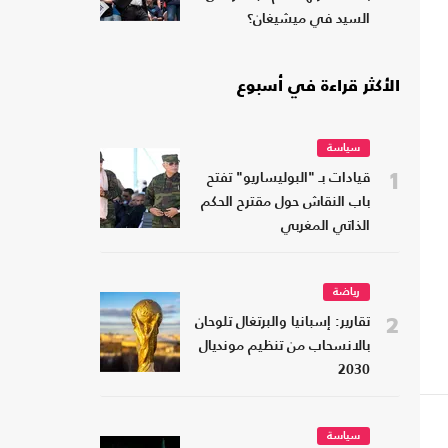
السيد في ميشيغان؟
الأكثر قراءة في أسبوع
سياسة
1
قيادات بـ "البوليساريو" تفتح
باب النقاش حول مقترح الحكم
الذاتي المغربي
رياضة
2
تقارير: إسبانيا والبرتغال تلوحان
بالانسحاب من تنظيم مونديال
2030
سياسة