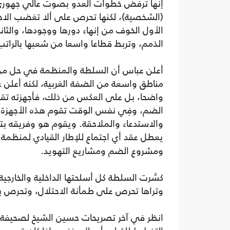
إنها ترفض خطوات العدو بصوت عالي جهوري
(الشخصية)، لكنها تحرص على ألا تغضب الاحتلا
الأول الخوف من إنهاء دورها ووجودها، والث
الذمم، وتربط قطاعا واسعا من شعبها بالراتب
أعلن عباس أن السلطة والمنظمة في حل من 
مناطق واسعة من الضفة الغربية، لكنه أعلن ع
واضحا، بل على العكس من ذلك، فأجهزته تق
الضم، وفِي نفس الوقت تقوم هذه الأجهزة بم
والاستدعاء والملاحقة. ويقوم هو وفريقه بتع
يعطل عقد أي اجتماع للإطار القيادي لمنظمة ا
ومشروع الضم ومشاريع التهويد.
كسَّرت السلطة كل أسلحتها الداخلية والخارجي
وتراها تحرص على طمأنة الاحتلال، وتحرص با
انظر في آخر تصريحات حسين الشيخ لصحيفة