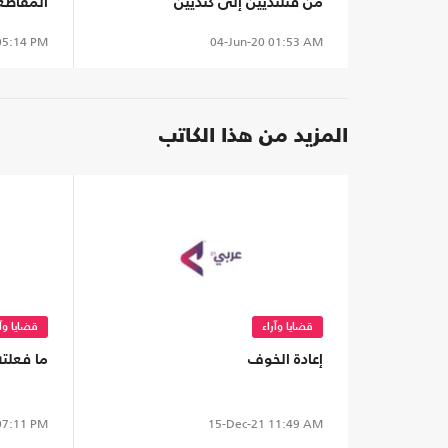
من فنلنديين إلى كنديين
المقاطع
5:14 PM
04-Jun-20
01:53 AM
المزيد من هذا الكاتب
قضايا وآراء
قضايا وآر
إعادة الخوف
ما فعلته
7:11 PM
15-Dec-21
11:49 AM